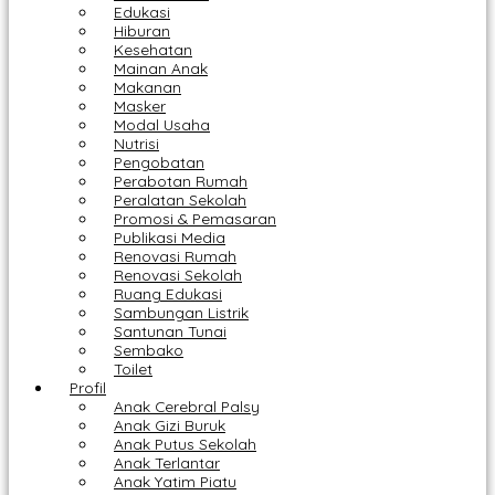
Edukasi
Hiburan
Kesehatan
Mainan Anak
Makanan
Masker
Modal Usaha
Nutrisi
Pengobatan
Perabotan Rumah
Peralatan Sekolah
Promosi & Pemasaran
Publikasi Media
Renovasi Rumah
Renovasi Sekolah
Ruang Edukasi
Sambungan Listrik
Santunan Tunai
Sembako
Toilet
Profil
Anak Cerebral Palsy
Anak Gizi Buruk
Anak Putus Sekolah
Anak Terlantar
Anak Yatim Piatu