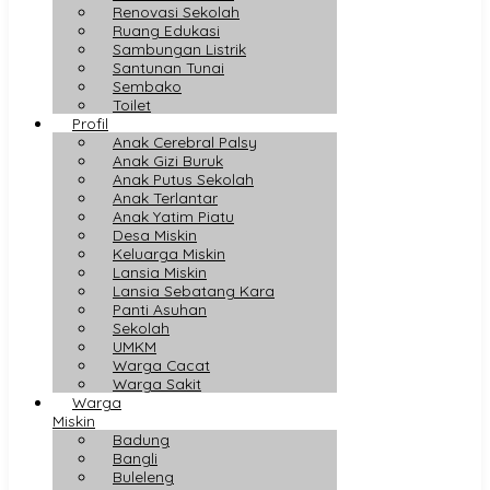
Renovasi Sekolah
Ruang Edukasi
Sambungan Listrik
Santunan Tunai
Sembako
Toilet
Profil
Anak Cerebral Palsy
Anak Gizi Buruk
Anak Putus Sekolah
Anak Terlantar
Anak Yatim Piatu
Desa Miskin
Keluarga Miskin
Lansia Miskin
Lansia Sebatang Kara
Panti Asuhan
Sekolah
UMKM
Warga Cacat
Warga Sakit
Warga
Miskin
Badung
Bangli
Buleleng