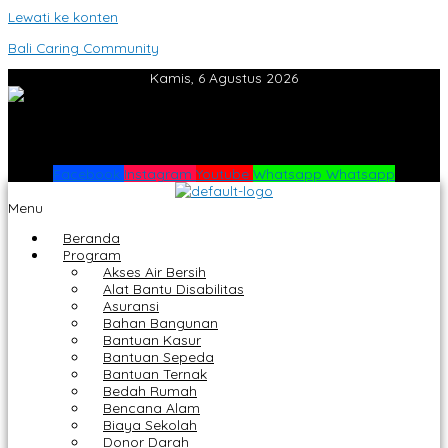
Lewati ke konten
Bali Caring Community
Kamis, 6 Agustus 2026
Facebook
Instagram
Youtube
Whatsapp
Whatsapp
Menu
Beranda
Program
Akses Air Bersih
Alat Bantu Disabilitas
Asuransi
Bahan Bangunan
Bantuan Kasur
Bantuan Sepeda
Bantuan Ternak
Bedah Rumah
Bencana Alam
Biaya Sekolah
Donor Darah