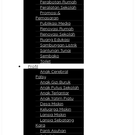
Perabotan Rumah
Peralatan Sekolah
Promosi &
Pemasaran
Publikasi Media
Renovasi Rumah
Renovasi Sekolah
Ruang Edukasi
Sambungan Listrik
Santunan Tunai
Sembako
Toilet
Profil
Anak Cerebral
Palsy
Anak Gizi Buruk
Anak Putus Sekolah
Anak Terlantar
Anak Yatim Piatu
Desa Miskin
Keluarga Miskin
Lansia Miskin
Lansia Sebatang
Kara
Panti Asuhan