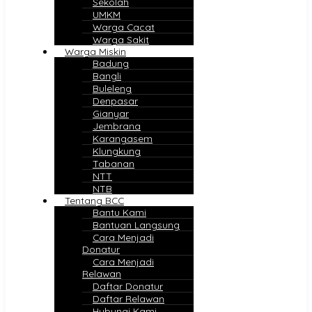
Sekolah
UMKM
Warga Cacat
Warga Sakit
Warga Miskin
Badung
Bangli
Buleleng
Denpasar
Gianyar
Jembrana
Karangasem
Klungkung
Tabanan
NTT
NTB
Tentang BCC
Bantu Kami
Bantuan Langsung
Cara Menjadi
Donatur
Cara Menjadi
Relawan
Daftar Donatur
Daftar Relawan
Hubungi Kami