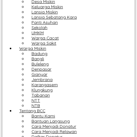
Desa Miskin
Keluarga Miskin
Lansia Miskin
Lansia Sebatang Kara
Panti Asuhan
Sekolah
UMKM
Warga Cacat
Warga Sakit
Warga Miskin
Badung
Bangli
Buleleng
Denpasar
Gianyar
Jembrana
Karangasem
Klungkung
Tabanan
NTT
NTB
Tentang BCC
Bantu Kami
Bantuan Langsung
Cara Menjadi Donatur
Cara Menjadi Relawan
Daftar Donatur