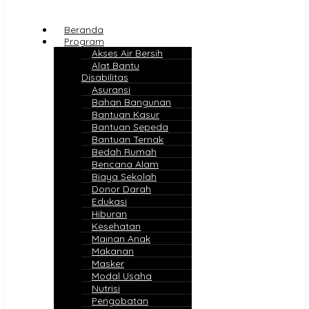
Beranda
Program
Akses Air Bersih
Alat Bantu
Disabilitas
Asuransi
Bahan Bangunan
Bantuan Kasur
Bantuan Sepeda
Bantuan Ternak
Bedah Rumah
Bencana Alam
Biaya Sekolah
Donor Darah
Edukasi
Hiburan
Kesehatan
Mainan Anak
Makanan
Masker
Modal Usaha
Nutrisi
Pengobatan