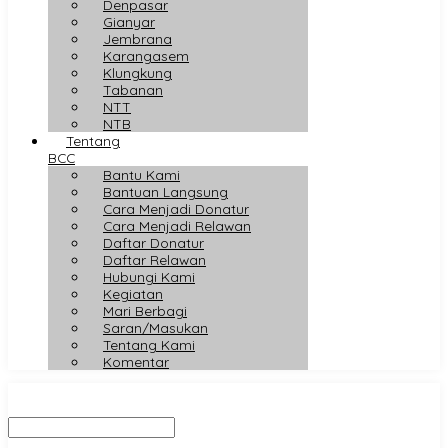
Denpasar
Gianyar
Jembrana
Karangasem
Klungkung
Tabanan
NTT
NTB
Tentang
BCC
Bantu Kami
Bantuan Langsung
Cara Menjadi Donatur
Cara Menjadi Relawan
Daftar Donatur
Daftar Relawan
Hubungi Kami
Kegiatan
Mari Berbagi
Saran/Masukan
Tentang Kami
Komentar