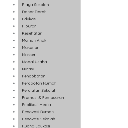
Biaya Sekolah
Donor Darah
Edukasi
Hiburan
Kesehatan
Mainan Anak
Makanan
Masker
Modal Usaha
Nutrisi
Pengobatan
Perabotan Rumah
Peralatan Sekolah
Promosi & Pemasaran
Publikasi Media
Renovasi Rumah
Renovasi Sekolah
Ruang Edukasi