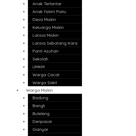
Anak Terlantar
Anak Yatim Piatu
Desa Miskin
Keluarga Miskin
Lansia Miskin
Lansia Sebatang Kara
Panti Asuhan
Sekolah
UMKM
Warga Cacat
Warga Sakit
Warga Miskin
Badung
Bangli
Buleleng
Denpasar
Gianyar