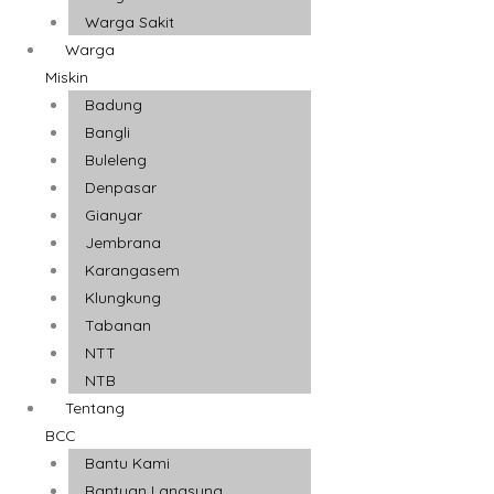
Warga Sakit
Warga
Miskin
Badung
Bangli
Buleleng
Denpasar
Gianyar
Jembrana
Karangasem
Klungkung
Tabanan
NTT
NTB
Tentang
BCC
Bantu Kami
Bantuan Langsung