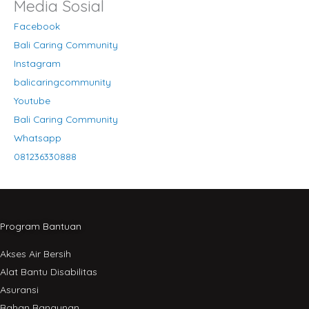
Media Sosial
Facebook
Bali Caring Community
Instagram
balicaringcommunity
Youtube
Bali Caring Community
Whatsapp
081236330888
Program Bantuan
Akses Air Bersih
Alat Bantu Disabilitas
Asuransi
Bahan Bangunan