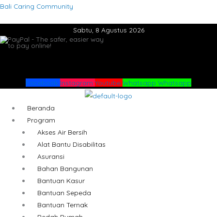
Lewati
Menu
Menu
Bali Caring Community
ke
Sabtu, 8 Agustus 2026
konten
Facebook
Instagram
Youtube
Whatsapp
Whatsapp
Beranda
Program
Akses Air Bersih
Alat Bantu Disabilitas
Asuransi
Bahan Bangunan
Bantuan Kasur
Bantuan Sepeda
Bantuan Ternak
Bedah Rumah