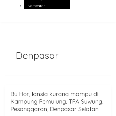
Komentar
Denpasar
Bu Hor, lansia kurang mampu di
Bu
Hor,
Kampung Pemulung, TPA Suwung,
lansia
Pesanggaran, Denpasar Selatan
kurang