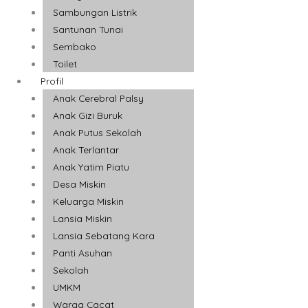
Sambungan Listrik
Santunan Tunai
Sembako
Toilet
Profil
Anak Cerebral Palsy
Anak Gizi Buruk
Anak Putus Sekolah
Anak Terlantar
Anak Yatim Piatu
Desa Miskin
Keluarga Miskin
Lansia Miskin
Lansia Sebatang Kara
Panti Asuhan
Sekolah
UMKM
Warga Cacat