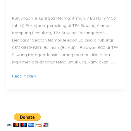
mampu
di
Kunjungan: 8 April 2021 Nama: Armani / Bu Hor (P/ 56
Kampung
tahun) Pekerjaan: pemulung di TPA Suwung Alamat:
Pemulung,
Kampung Pemulung, TPA Suwung, Pesanggaran,
TPA
Denpasar Selatan Nomor telepon yg bisa dihubungi:
Suwung,
0813-3895-9269, Bu Inem (Bu Adi) – Relawan BCC di TPA
Pesanggaran,
Suwung Katagori: lansia kurang mampu Jika Anda
Denpasar
ingin menjadi donatur tetap untuk ybs, kami akan […]
Selatan
Read More »