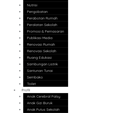
Nutrisi
Pengobatan
Perabotan Rumah
Peralatan Sekolah
Promosi & Pemasaran
Publikasi Media
Renovasi Rumah
Renovasi Sekolah
Ruang Edukasi
Sambungan Listrik
Santunan Tunai
Sembako
Toilet
Profil
Anak Cerebral Palsy
Anak Gizi Buruk
Anak Putus Sekolah