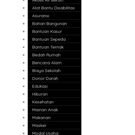
Alat Bantu Disabilitas
Asuransi
Bahan Bangunan
Bantuan Kasur
Bantuan Sepeda
Bantuan Ternak
Bedah Rumah
Bencana Alam
Biaya Sekolah
Donor Darah
Edukasi
Hiburan
Kesehatan
Mainan Anak
Makanan
Masker
Modal Usaha