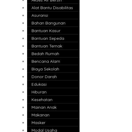
Alat Bantu Disabilitas
Asuransi
Bahan Bangunan
Bantuan Kasur
Bantuan Sepeda
Bantuan Ternak
Bedah Rumah
Bencana Alam
Biaya Sekolah
Donor Darah
Edukasi
Hiburan
Kesehatan
Mainan Anak
Makanan
Masker
Modal Usaha