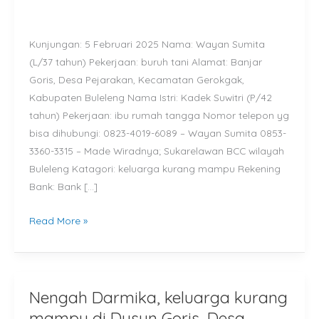
mampu
di
Kunjungan: 5 Februari 2025 Nama: Wayan Sumita
Br.
(L/37 tahun) Pekerjaan: buruh tani Alamat: Banjar
Goris,
Goris, Desa Pejarakan, Kecamatan Gerokgak,
Desa
Kabupaten Buleleng Nama Istri: Kadek Suwitri (P/42
Pejarakan,
tahun) Pekerjaan: ibu rumah tangga Nomor telepon yg
Buleleng
bisa dihubungi: 0823-4019-6089 – Wayan Sumita 0853-
3360-3315 – Made Wiradnya; Sukarelawan BCC wilayah
Buleleng Katagori: keluarga kurang mampu Rekening
Bank: Bank […]
Read More »
Nengah Darmika, keluarga kurang
Nengah
Darmika,
mampu di Dusun Goris, Desa