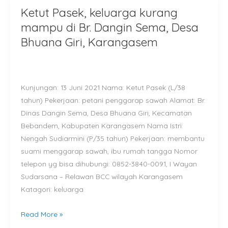
Ketut Pasek, keluarga kurang
Ketut
Pasek,
mampu di Br. Dangin Sema, Desa
keluarga
Bhuana Giri, Karangasem
kurang
mampu
di
Kunjungan: 13 Juni 2021 Nama: Ketut Pasek (L/38
Br.
tahun) Pekerjaan: petani penggarap sawah Alamat: Br.
Dangin
Dinas Dangin Sema, Desa Bhuana Giri, Kecamatan
Sema,
Bebandem, Kabupaten Karangasem Nama Istri:
Desa
Nengah Sudiarmini (P/35 tahun) Pekerjaan: membantu
Bhuana
suami menggarap sawah, ibu rumah tangga Nomor
Giri,
telepon yg bisa dihubungi: 0852-3840-0091, I Wayan
Karangasem
Sudarsana – Relawan BCC wilayah Karangasem
Katagori: keluarga
Read More »