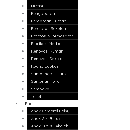
Nutrisi
Pengobatan
Perabotan Rumah
Peralatan Sekolah
Promosi & Pemasaran
Publikasi Media
Renovasi Rumah
Renovasi Sekolah
Ruang Edukasi
Sambungan Listrik
Santunan Tunai
Sembako
Toilet
Profil
Anak Cerebral Palsy
Anak Gizi Buruk
Anak Putus Sekolah