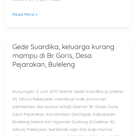
Read More »
Gede Suardika, keluarga kurang
Gede
Suardika,
mampu di Br. Goris, Desa
keluarga
Pejarakan, Buleleng
kurang
mampu
di
Kunjungan: 2 Juni 2017 Nama: Gede Suardika (L/sekitar
Br.
45 tahun) Pekerjaan: membuat tuak (minuman
Goris,
permentasi dari pohon ental) Alamat: Br. Dinas Goris,
Desa
Desa Pejarakan, Kecamatan Gerokgak, Kabupaten
Pejarakan,
Buleleng Nama Istri: Nyoman Surining (P/sekitar 40
Buleleng
tahun) Pekerjaan: berternak sapi dan babi Nomor