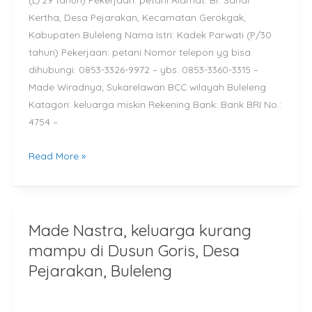
Kertha, Desa Pejarakan, Kecamatan Gerokgak,
Kertha,
Kabupaten Buleleng Nama Istri: Kadek Parwati (P/30
Desa
tahun) Pekerjaan: petani Nomor telepon yg bisa
Pejarakan,
dihubungi: 0853-3326-9972 – ybs. 0853-3360-3315 –
Buleleng
Made Wiradnya; Sukarelawan BCC wilayah Buleleng
Katagori: keluarga miskin Rekening Bank: Bank BRI No.:
4754 –
Read More »
Made Nastra, keluarga kurang
Made
Nastra,
mampu di Dusun Goris, Desa
keluarga
Pejarakan, Buleleng
kurang
mampu