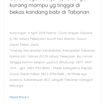
Wayan
kurang mampu yg tinggal di
Sarjana,
bekas kandang babi di Tabanan
keluarga
kurang
mampu
Kunjungan: 4 April 2019 Nama: I Gusti Wayan Sarjana
yg
(L/40 tahun) Pekerjaan: buruh tani Alamat: Dusun
tinggal
Dajan Peken, Desa
di
Timpag, Kecamatan Kerambitan, Kabupaten Tabanan
bekas
Nama Istri: Yatmini (P/29 tahun) Pekerjaan: ibu rumah
kandang
tangga Nomor telepon yg bisa dihubungi: 0877 -6107
babi
-1011 – ybs. 0831-1732-8844 – Made Sukayatna; Kepala
di
Dusun Dajan Peken 0822-4746-3663 – Ni Made Ayu
Tabanan
Suastuti; Sukarelawan BCC wilayah Tabanan Katagori:
keluarga
Read More »