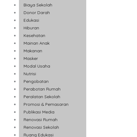
Biaya Sekolah
Donor Darah
Edukasi
Hiburan
Kesehatan
Mainan Anak
Makanan
Masker
Modal Usaha
Nutrisi
Pengobatan
Perabotan Rumah
Peralatan Sekolah
Promosi & Pemasaran
Publikasi Media
Renovasi Rumah
Renovasi Sekolah
Ruang Edukasi