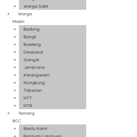
Warga Sakit
Warga
Miskin
Badung
Bangli
Buleleng
Denpasar
Gianyar
Jembrana
Karangasem
Klungkung
Tabanan
NTT
NTB
Tentang
BCC
Bantu Kami
Bantuan Langsung