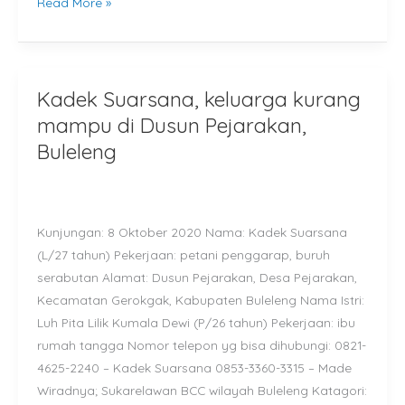
Read More »
Kadek Suarsana, keluarga kurang
Kadek
Suarsana,
mampu di Dusun Pejarakan,
keluarga
Buleleng
kurang
mampu
di
Kunjungan: 8 Oktober 2020 Nama: Kadek Suarsana
Dusun
(L/27 tahun) Pekerjaan: petani penggarap, buruh
Pejarakan,
serabutan Alamat: Dusun Pejarakan, Desa Pejarakan,
Buleleng
Kecamatan Gerokgak, Kabupaten Buleleng Nama Istri:
Luh Pita Lilik Kumala Dewi (P/26 tahun) Pekerjaan: ibu
rumah tangga Nomor telepon yg bisa dihubungi: 0821-
4625-2240 – Kadek Suarsana 0853-3360-3315 – Made
Wiradnya; Sukarelawan BCC wilayah Buleleng Katagori: