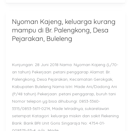
Nyoman Kajeng, keluarga kurang
Nyoman
Kajeng,
mampu di Br. Palengkong, Desa
keluarga
Pejarakan, Buleleng
kurang
mampu
di
Kunjungan: 28 Juni 2018 Nama: Nyoman Kajeng (L/70-
Br.
an tahun) Pekerjaan: petani penggarap Alamat: Br.
Palengkong,
Palengkong, Desa Pejarakan, Kecamatan Gerokgak,
Desa
Kabupaten Buleleng Nama Istri: Made Ani/Dadong Ani
Pejarakan,
(P/48 tahun) Pekerjaan: petani penggarap, buruh tani
Buleleng
Nomor telepon yg bisa dihubungi: 0853-3360-
3315/0853-3611-0214, Made Wiradnya, sukarelawan
setempat Katagori: keluarga miskin dan sakit Rekening
Bank: Bank BRI Unit Goris Singaraja No: 4754-01-
009375-53-4, a/n.: Made