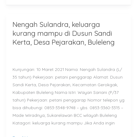
Nengah Sulandra, keluarga
Nengah
Sulandra,
kurang mampu di Dusun Sandi
keluarga
Kerta, Desa Pejarakan, Buleleng
kurang
mampu
di
Kunjungan: 10 Maret 2021 Nama: Nengah Sulandra (L/
Dusun
35 tahun) Pekerjaan: petani penggarap Alamat: Dusun
Sandi
Sandi Kerta, Desa Pejarakan, Kecamatan Gerokgak,
Kerta,
Kabupaten Buleleng Nama Istri: Wayan Sariani (P/37
Desa
tahun) Pekerjaan: petani penggarap Nomor telepon yg
Pejarakan,
bisa dihubungi: 0853-3348-9748 – ybs. 0853-3360-3315 –
Buleleng
Made Wiradnya; Sukarelawan BCC wilayah Buleleng
Katagori: keluarga kurang mampu Jika Anda ingin