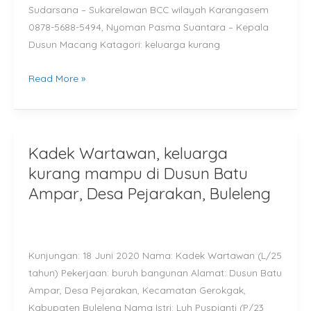
Sudarsana – Sukarelawan BCC wilayah Karangasem
0878-5688-5494, Nyoman Pasma Suantara – Kepala
Dusun Macang Katagori: keluarga kurang
Read More »
Kadek Wartawan, keluarga
Kadek
Wartawan,
kurang mampu di Dusun Batu
keluarga
Ampar, Desa Pejarakan, Buleleng
kurang
mampu
di
Kunjungan: 18 Juni 2020 Nama: Kadek Wartawan (L/25
Dusun
tahun) Pekerjaan: buruh bangunan Alamat: Dusun Batu
Batu
Ampar, Desa Pejarakan, Kecamatan Gerokgak,
Ampar,
Kabupaten Buleleng Nama Istri: Luh Puspianti (P/23
Desa