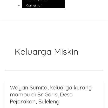
Komentar
Keluarga Miskin
Wayan Sumita, keluarga kurang
Wayan
Sumita,
mampu di Br. Goris, Desa
keluarga
Pejarakan, Buleleng
kurang