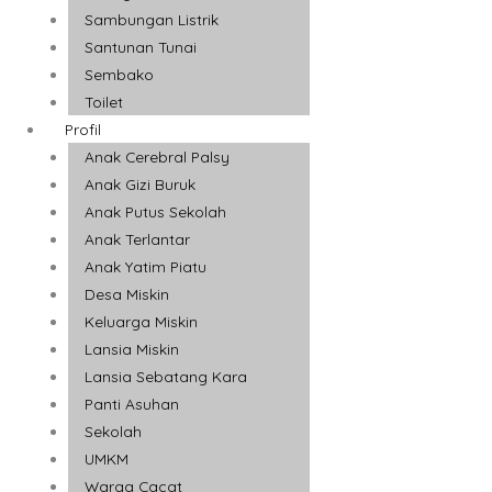
Sambungan Listrik
Santunan Tunai
Sembako
Toilet
Profil
Anak Cerebral Palsy
Anak Gizi Buruk
Anak Putus Sekolah
Anak Terlantar
Anak Yatim Piatu
Desa Miskin
Keluarga Miskin
Lansia Miskin
Lansia Sebatang Kara
Panti Asuhan
Sekolah
UMKM
Warga Cacat