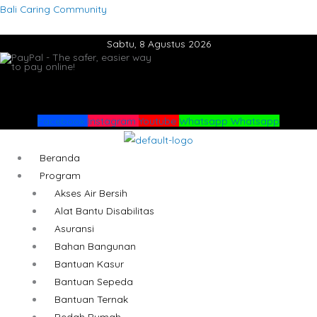
Lewati
Menu
Menu
Bali Caring Community
ke
Sabtu, 8 Agustus 2026
konten
Facebook
Instagram
Youtube
Whatsapp
Whatsapp
Beranda
Program
Akses Air Bersih
Alat Bantu Disabilitas
Asuransi
Bahan Bangunan
Bantuan Kasur
Bantuan Sepeda
Bantuan Ternak
Bedah Rumah