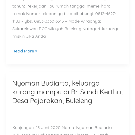
tahun) Pekerjaan: ibu rumah tangga, memelihara
Pejarakan,
ternak Nomor telepon yg bisa dihubungi: 0812-4627-
Buleleng
1103 – ybs. 0853-3360-3315 – Made Wiradnya;
Sukarelawan BCC wilayah Buleleng Katagori: keluarga
miskin Jika Anda
Read More »
Nyoman Budiarta, keluarga
Nyoman
Budiarta,
kurang mampu di Br. Sandi Kertha,
keluarga
Desa Pejarakan, Buleleng
kurang
mampu
di
Kunjungan: 18 Juni 2020 Nama: Nyoman Budiarta
Br.
(L/29 tahun) Pekerjaan: petani Alamat: Br. Sandi
Sandi