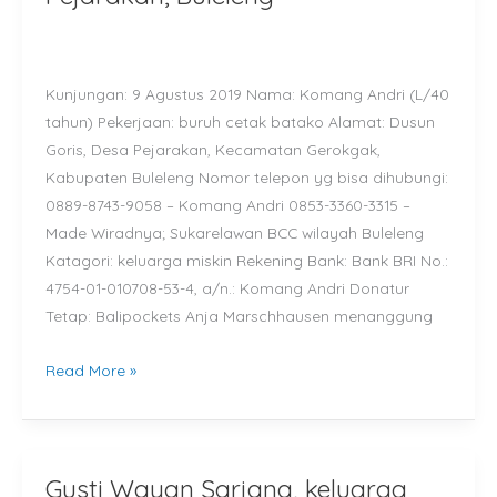
kurang
mampu
di
Kunjungan: 9 Agustus 2019 Nama: Komang Andri (L/40
Dusun
tahun) Pekerjaan: buruh cetak batako Alamat: Dusun
Goris,
Goris, Desa Pejarakan, Kecamatan Gerokgak,
Desa
Kabupaten Buleleng Nomor telepon yg bisa dihubungi:
Pejarakan,
0889-8743-9058 – Komang Andri 0853-3360-3315 –
Buleleng
Made Wiradnya; Sukarelawan BCC wilayah Buleleng
Katagori: keluarga miskin Rekening Bank: Bank BRI No.:
4754-01-010708-53-4, a/n.: Komang Andri Donatur
Tetap: Balipockets Anja Marschhausen menanggung
Read More »
Gusti Wayan Sarjana, keluarga
Gusti