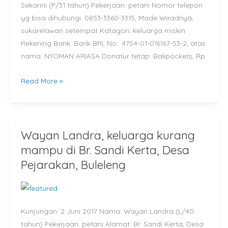
Sekarini (P/31 tahun) Pekerjaan: petani Nomor telepon
yg bisa dihubungi: 0853-3360-3315, Made Wiradnya,
sukarelawan setempat Katagori: keluarga miskin
Rekening Bank: Bank BRI, No.: 4754-01-016167-53-2, atas
nama: NYOMAN ARIASA Donatur tetap: Balipockets, Rp.
Read More »
Wayan Landra, keluarga kurang
Wayan
Landra,
mampu di Br. Sandi Kerta, Desa
keluarga
Pejarakan, Buleleng
kurang
mampu
di
Br.
Kunjungan: 2 Juni 2017 Nama: Wayan Landra (L/40
Sandi
tahun) Pekerjaan: petani Alamat: Br. Sandi Kerta, Desa