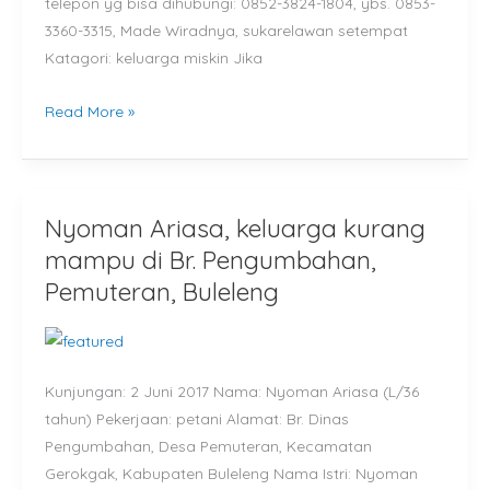
telepon yg bisa dihubungi: 0852-3824-1804, ybs. 0853-
3360-3315, Made Wiradnya, sukarelawan setempat
Katagori: keluarga miskin Jika
Read More »
Nyoman Ariasa, keluarga kurang
Nyoman
Ariasa,
mampu di Br. Pengumbahan,
keluarga
Pemuteran, Buleleng
kurang
mampu
di
Br.
Kunjungan: 2 Juni 2017 Nama: Nyoman Ariasa (L/36
Pengumbahan,
tahun) Pekerjaan: petani Alamat: Br. Dinas
Pemuteran,
Pengumbahan, Desa Pemuteran, Kecamatan
Buleleng
Gerokgak, Kabupaten Buleleng Nama Istri: Nyoman