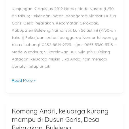
di
Kunjungan: 9 Agustus 2019 Nama: Made Nastra (L/30-
Dusun
an tahun) Pekerjaan: petani penggarap Alamat: Dusun
Goris,
Goris, Desa Pejarakan, Kecamatan Gerokgak,
Desa
Kabupaten Buleleng Nama Istri: Luh Sulastrini (P/30-an
Pejarakan,
tahun) Pekerjaan: petani penggarap Nomor telepon yg
Buleleng
bisa dihubungi: 0852-8814-2723 – ybs. 0853-3360-3315 –
Made Wiradnya; Sukarelawan BCC wilayah Buleleng
Katagori: keluarga miskin Jika Anda ingin menjadi
donatur tetap untuk
Read More »
Komang Andri, keluarga kurang
Komang
Andri,
mampu di Dusun Goris, Desa
keluarga
Pejarakan, Buleleng