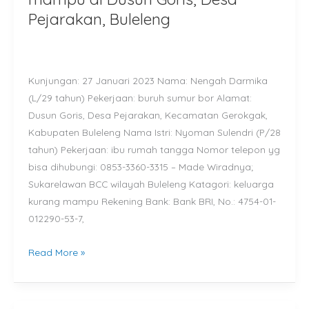
keluarga
Pejarakan, Buleleng
kurang
mampu
di
Kunjungan: 27 Januari 2023 Nama: Nengah Darmika
Dusun
(L/29 tahun) Pekerjaan: buruh sumur bor Alamat:
Goris,
Dusun Goris, Desa Pejarakan, Kecamatan Gerokgak,
Desa
Kabupaten Buleleng Nama Istri: Nyoman Sulendri (P/28
Pejarakan,
tahun) Pekerjaan: ibu rumah tangga Nomor telepon yg
Buleleng
bisa dihubungi: 0853-3360-3315 – Made Wiradnya;
Sukarelawan BCC wilayah Buleleng Katagori: keluarga
kurang mampu Rekening Bank: Bank BRI, No.: 4754-01-
012290-53-7,
Read More »