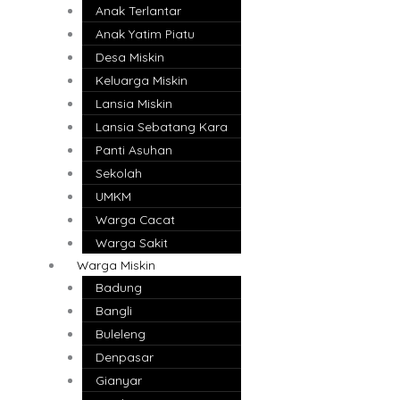
Anak Terlantar
Anak Yatim Piatu
Desa Miskin
Keluarga Miskin
Lansia Miskin
Lansia Sebatang Kara
Panti Asuhan
Sekolah
UMKM
Warga Cacat
Warga Sakit
Warga Miskin
Badung
Bangli
Buleleng
Denpasar
Gianyar