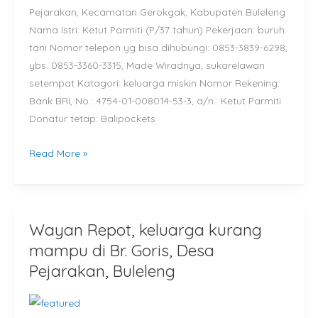
Kerta,
Pejarakan, Kecamatan Gerokgak, Kabupaten Buleleng
Desa
Nama Istri: Ketut Parmiti (P/37 tahun) Pekerjaan: buruh
Pejarakan,
tani Nomor telepon yg bisa dihubungi: 0853-3839-6298,
Buleleng
ybs. 0853-3360-3315, Made Wiradnya, sukarelawan
setempat Katagori: keluarga miskin Nomor Rekening:
Bank BRI, No.: 4754-01-008014-53-3, a/n.: Ketut Parmiti
Donatur tetap: Balipockets
Read More »
Wayan Repot, keluarga kurang
Wayan
Repot,
mampu di Br. Goris, Desa
keluarga
Pejarakan, Buleleng
kurang
mampu
di