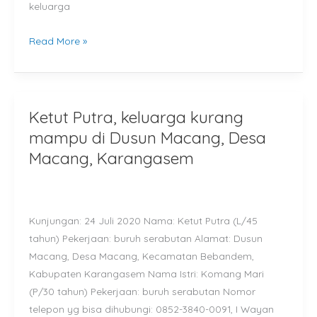
keluarga
Read More »
Ketut Putra, keluarga kurang
Ketut
Putra,
mampu di Dusun Macang, Desa
keluarga
Macang, Karangasem
kurang
mampu
di
Kunjungan: 24 Juli 2020 Nama: Ketut Putra (L/45
Dusun
tahun) Pekerjaan: buruh serabutan Alamat: Dusun
Macang,
Macang, Desa Macang, Kecamatan Bebandem,
Desa
Kabupaten Karangasem Nama Istri: Komang Mari
Macang,
(P/30 tahun) Pekerjaan: buruh serabutan Nomor
Karangasem
telepon yg bisa dihubungi: 0852-3840-0091, I Wayan