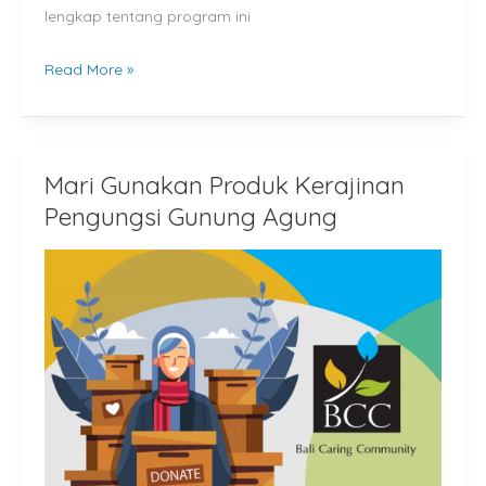
lengkap tentang program ini
Read More »
Mari Gunakan Produk Kerajinan
Mari
Gunakan
Pengungsi Gunung Agung
Produk
Kerajinan
Pengungsi
Gunung
Agung