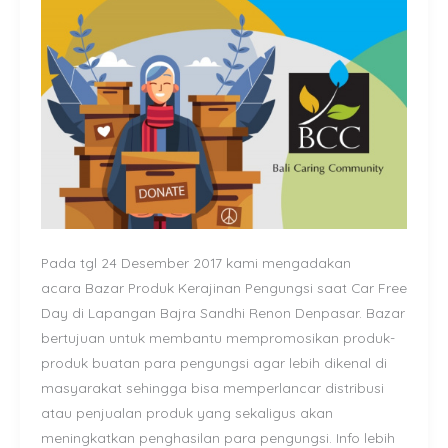
Lapangan
Bajra
Sandhi
Renon
Denpasar
Pada tgl 24 Desember 2017 kami mengadakan
acara Bazar Produk Kerajinan Pengungsi saat Car Free
Day di Lapangan Bajra Sandhi Renon Denpasar. Bazar
bertujuan untuk membantu mempromosikan produk-
produk buatan para pengungsi agar lebih dikenal di
masyarakat sehingga bisa memperlancar distribusi
atau penjualan produk yang sekaligus akan
meningkatkan penghasilan para pengungsi. Info lebih