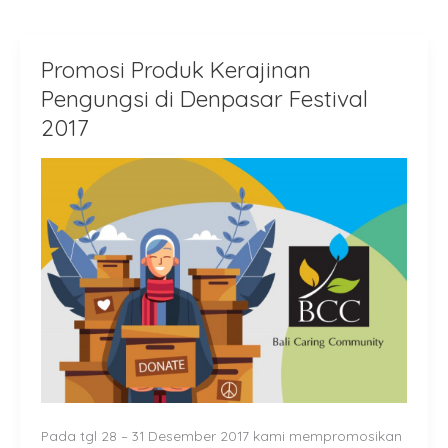
Promosi Produk Kerajinan
Promosi
Produk
Pengungsi di Denpasar Festival
Kerajinan
2017
Pengungsi
di
Denpasar
Festival
2017
Pada tgl 28 – 31 Desember 2017 kami mempromosikan