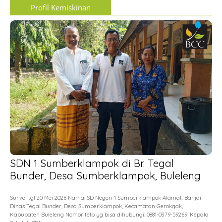
Profil Kemiskinan
SDN 1 Sumberklampok di Br. Tegal
Bunder, Desa Sumberklampok, Buleleng
Survei tgl 20 Mei 2026 Nama: SD Negeri 1 Sumberklampok Alamat: Banjar
Dinas Tegal Bunder, Desa Sumberklampok, Kecamatan Gerokgak,
Kabupaten Buleleng Nomor telp yg bisa dihubungi: 0881-0379-59269, Kepala