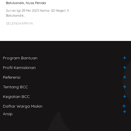
Batukandik, Nusa Penida
Survei tgl 28 Mei 2025 Nama: SD Negeri 5
Batukandik…
SELENGKAPNYA
Program Bantuan
Profil Kemiskinan
Referensi
Tentang BCC
Kegiatan BCC
Daftar Warga Miskin
Arsip