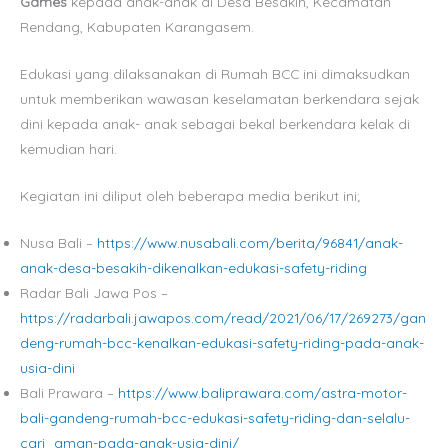
Games
kepada anak-anak di Desa Besakih, Kecamatan
Rendang, Kabupaten Karangasem.
Edukasi yang dilaksanakan di Rumah BCC ini dimaksudkan
untuk memberikan wawasan keselamatan berkendara sejak
dini kepada anak- anak sebagai bekal berkendara kelak di
kemudian hari.
Kegiatan ini diliput oleh beberapa media berikut ini;
Nusa Bali –
https://www.nusabali.com/berita/96841/anak-
anak-desa-besakih-dikenalkan-edukasi-safety-riding
Radar Bali Jawa Pos –
https://radarbali.jawapos.com/read/2021/06/17/269273/gan
deng-rumah-bcc-kenalkan-edukasi-safety-riding-pada-anak-
usia-dini
Bali Prawara –
https://www.baliprawara.com/astra-motor-
bali-gandeng-rumah-bcc-edukasi-safety-riding-dan-selalu-
cari_aman-pada-anak-usia-dini/