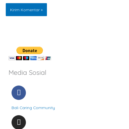
Media Sosial
F
a
c
Bali Caring Community
e
b
I
o
n