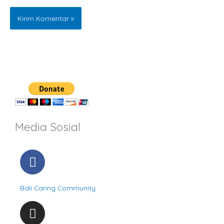
Media Sosial
F
a
c
Bali Caring Community
e
b
I
o
n