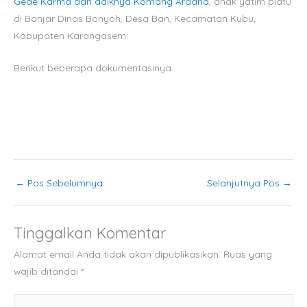
Gede Karma dan adiknya Komang Ardana
, anak yatim piatu
di Banjar Dinas Bonyoh, Desa Ban, Kecamatan Kubu,
Kabupaten Karangasem.
Berikut beberapa dokumentasinya.
←
Pos Sebelumnya
Selanjutnya Pos
→
Tinggalkan Komentar
Alamat email Anda tidak akan dipublikasikan.
Ruas yang
wajib ditandai
*
Ketik