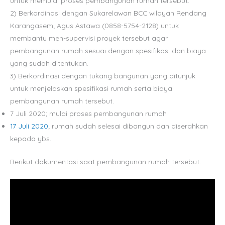
untuk memulai proses pembangunan rumah tersebut.
2) Berkordinasi dengan Sukarelawan BCC wilayah Rendang
Karangasem; Agus Astawa (0858-5754-2128) untuk
membantu men-supervisi proyek tersebut agar
pembangunan rumah sesuai dengan spesifikasi dan biaya
yang sudah ditentukan.
3) Berkordinasi dengan tukang bangunan yang ditunjuk
untuk menjelaskan spesifikasi rumah serta biaya
pembangunan rumah tersebut.
7 Juli 2020; mulai proses pembangunan rumah
17 Juli 2020
; rumah sudah selesai dibangun dan diserahkan
kepada ybs.
Berikut dokumentasi saat pembangunan rumah tersebut.