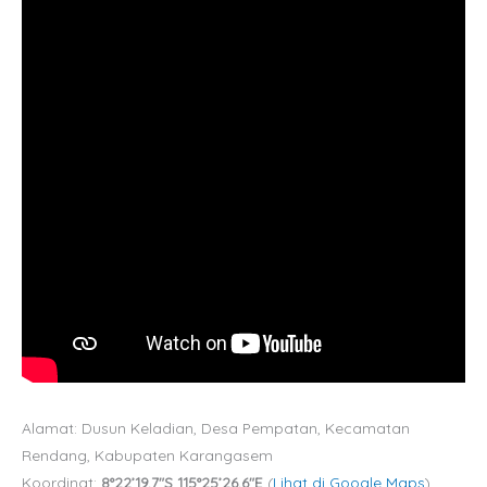
Alamat: Dusun Keladian, Desa Pempatan, Kecamatan
Rendang, Kabupaten Karangasem
Koordinat:
8°22’19.7″S 115°25’26.6″E
(
Lihat di Google Maps
)