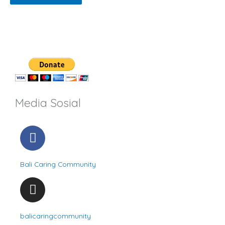
Media Sosial
F
a
c
Bali Caring Community
e
b
I
o
n
o
s
balicaringcommunity
k
t