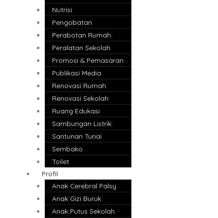
Nutrisi
Pengobatan
Perabotan Rumah
Peralatan Sekolah
Promosi & Pemasaran
Publikasi Media
Renovasi Rumah
Renovasi Sekolah
Ruang Edukasi
Sambungan Listrik
Santunan Tunai
Sembako
Toilet
Profil
Anak Cerebral Palsy
Anak Gizi Buruk
Anak Putus Sekolah