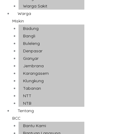
Warga Sakit
Warga
Miskin
Badung
Bangli
Buleleng
Denpasar
Gianyar
Jembrana
Karangasem
Klungkung
Tabanan
NTT
NTB
Tentang
BCC
Bantu Kami
Bantuan Langsung