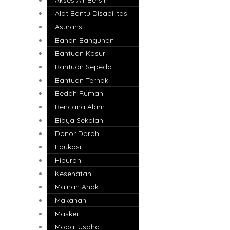
Alat Bantu Disabilitas
Asuransi
Bahan Bangunan
Bantuan Kasur
Bantuan Sepeda
Bantuan Ternak
Bedah Rumah
Bencana Alam
Biaya Sekolah
Donor Darah
Edukasi
Hiburan
Kesehatan
Mainan Anak
Makanan
Masker
Modal Usaha