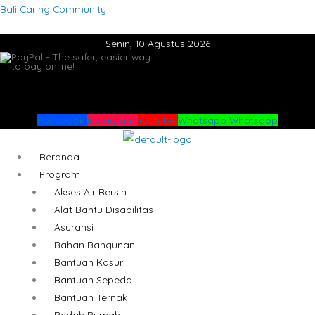
Lewati
Menu
Menu
Bali Caring Community
ke
Senin, 10 Agustus 2026
konten
Facebook
Instagram
Youtube
Whatsapp
Whatsapp
Beranda
Program
Akses Air Bersih
Alat Bantu Disabilitas
Asuransi
Bahan Bangunan
Bantuan Kasur
Bantuan Sepeda
Bantuan Ternak
Bedah Rumah