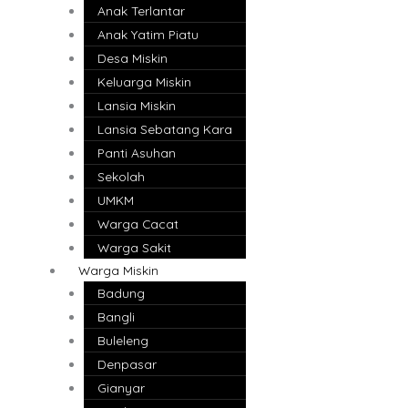
Anak Terlantar
Anak Yatim Piatu
Desa Miskin
Keluarga Miskin
Lansia Miskin
Lansia Sebatang Kara
Panti Asuhan
Sekolah
UMKM
Warga Cacat
Warga Sakit
Warga Miskin
Badung
Bangli
Buleleng
Denpasar
Gianyar