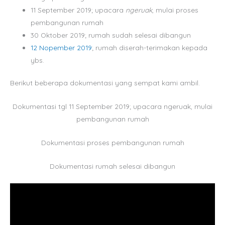
11 September 2019; upacara
ngeruak
, mulai proses
pembangunan rumah
30 Oktober 2019;
rumah sudah selesai dibangun
12 Nopember 2019
; rumah diserah-terimakan kepada
ybs.
Berikut beberapa dokumentasi yang sempat kami ambil.
Dokumentasi tgl 11 September 2019; upacara ngeruak, mulai
pembangunan rumah
Dokumentasi proses pembangunan rumah
Dokumentasi rumah selesai dibangun