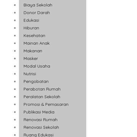
Biaya Sekolah
Donor Darah
Edukasi
Hiburan
Kesehatan
Mainan Anak
Makanan
Masker
Modal Usaha
Nutrisi
Pengobatan
Perabotan Rumah
Peralatan Sekolah
Promosi & Pemasaran
Publikasi Media
Renovasi Rumah
Renovasi Sekolah
Ruang Edukasi