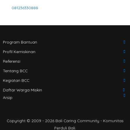
e
a
081236330888
t
s
a
p
p
Program Bantuan
Profil Kemiskinan
Referensi
Tentang BCC
Kegiatan BCC
Daftar Warga Miskin
Arsip
Copyright © 2009 - 2026 Bali Caring Community - Komunitas
Perduli Bali.