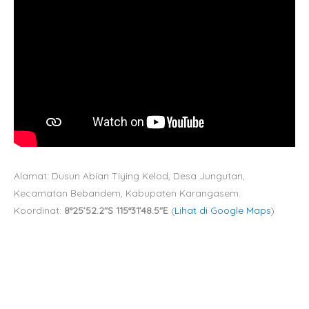
Alamat: Dusun Abian Tiying Kelod, Desa Jungutan,
Kecamatan Bebandem, Kabupaten Karangasem.
Koordinat:
8°25’52.2″S 115°31’48.5″E
(
Lihat di Google Maps
)