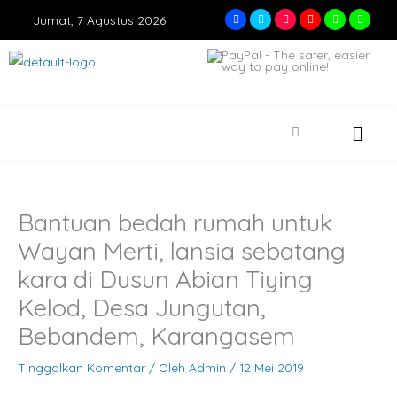
Lewati
F
T
I
Y
W
W
Jumat, 7 Agustus 2026
a
w
n
o
h
h
ke
c
i
s
u
a
a
e
t
t
t
t
t
konten
b
t
a
u
s
s
o
e
g
b
a
a
o
r
r
e
p
p
k
a
p
p
m
Bantuan bedah rumah untuk
Wayan Merti, lansia sebatang
kara di Dusun Abian Tiying
Kelod, Desa Jungutan,
Bebandem, Karangasem
Tinggalkan Komentar
/ Oleh
Admin
/
12 Mei 2019