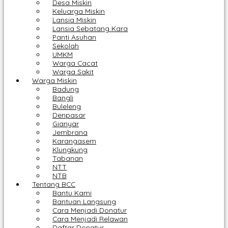
Desa Miskin
Keluarga Miskin
Lansia Miskin
Lansia Sebatang Kara
Panti Asuhan
Sekolah
UMKM
Warga Cacat
Warga Sakit
Warga Miskin
Badung
Bangli
Buleleng
Denpasar
Gianyar
Jembrana
Karangasem
Klungkung
Tabanan
NTT
NTB
Tentang BCC
Bantu Kami
Bantuan Langsung
Cara Menjadi Donatur
Cara Menjadi Relawan
Daftar Donatur