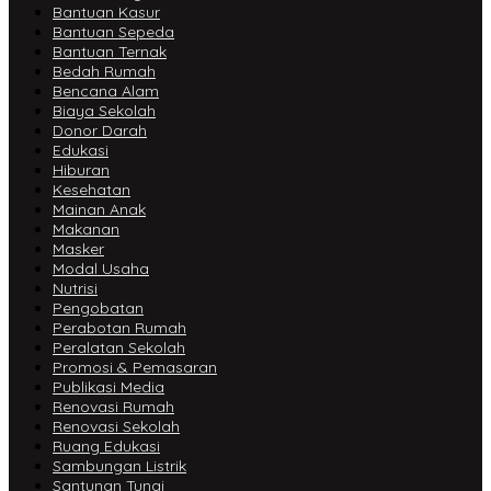
Bantuan Kasur
Bantuan Sepeda
Bantuan Ternak
Bedah Rumah
Bencana Alam
Biaya Sekolah
Donor Darah
Edukasi
Hiburan
Kesehatan
Mainan Anak
Makanan
Masker
Modal Usaha
Nutrisi
Pengobatan
Perabotan Rumah
Peralatan Sekolah
Promosi & Pemasaran
Publikasi Media
Renovasi Rumah
Renovasi Sekolah
Ruang Edukasi
Sambungan Listrik
Santunan Tunai