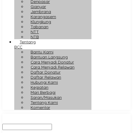
Denpasar
Gianyar
Jembrana
Karangasem
Klungkung
Tabanan
NTT
NTB
Tentang
BCC
Bantu Kami
Bantuan Langsung
Cara Menjadi Donatur
Cara Menjadi Relawan
Daftar Donatur
Daftar Relawan
Hubungi Kami
Kegiatan
Mari Berbagi
Saran/Masukan
Tentang Kami
Komentar