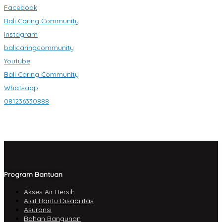
Facebook
Bali Caring Community
Instagram
balicaringcommunity
Youtube
Bali Caring Community
Whatsapp
081236330888
Program Bantuan
Akses Air Bersih
Alat Bantu Disabilitas
Asuransi
Bahan Bangunan