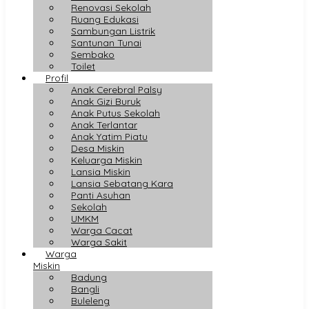
Renovasi Sekolah
Ruang Edukasi
Sambungan Listrik
Santunan Tunai
Sembako
Toilet
Profil
Anak Cerebral Palsy
Anak Gizi Buruk
Anak Putus Sekolah
Anak Terlantar
Anak Yatim Piatu
Desa Miskin
Keluarga Miskin
Lansia Miskin
Lansia Sebatang Kara
Panti Asuhan
Sekolah
UMKM
Warga Cacat
Warga Sakit
Warga
Miskin
Badung
Bangli
Buleleng