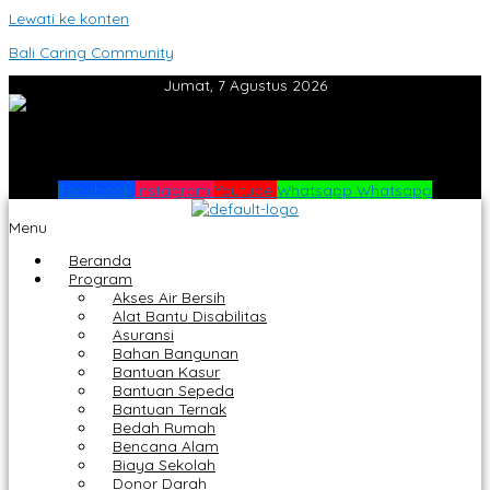
Lewati ke konten
Bali Caring Community
Jumat, 7 Agustus 2026
Facebook
Instagram
Youtube
Whatsapp
Whatsapp
Menu
Beranda
Program
Akses Air Bersih
Alat Bantu Disabilitas
Asuransi
Bahan Bangunan
Bantuan Kasur
Bantuan Sepeda
Bantuan Ternak
Bedah Rumah
Bencana Alam
Biaya Sekolah
Donor Darah