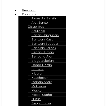
Beranda
Program
Akses Air Bersih
Alat Bantu
Disabilitas
Asuransi
Bahan Bangunan
Bantuan Kasur
Bantuan Sepeda
Bantuan Ternak
Bedah Rumah
Bencana Alam
Biaya Sekolah
Donor Darah
Edukasi
Hiburan
Kesehatan
Mainan Anak
Makanan
Masker
Modal Usaha
Nutrisi
Pengobatan