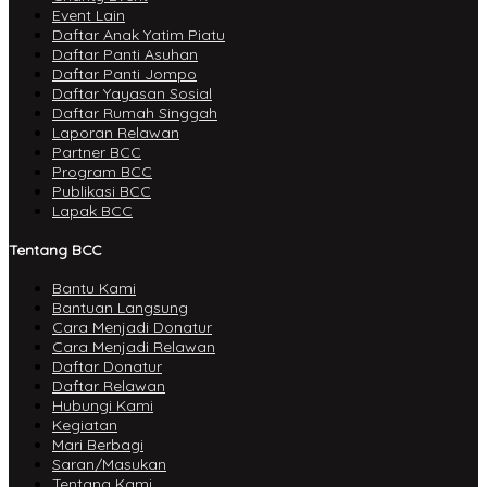
Event Lain
Daftar Anak Yatim Piatu
Daftar Panti Asuhan
Daftar Panti Jompo
Daftar Yayasan Sosial
Daftar Rumah Singgah
Laporan Relawan
Partner BCC
Program BCC
Publikasi BCC
Lapak BCC
Tentang BCC
Bantu Kami
Bantuan Langsung
Cara Menjadi Donatur
Cara Menjadi Relawan
Daftar Donatur
Daftar Relawan
Hubungi Kami
Kegiatan
Mari Berbagi
Saran/Masukan
Tentang Kami