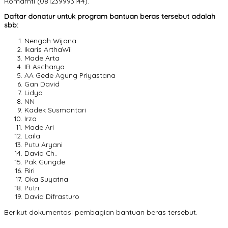
Romamti (081239993144).
Daftar donatur untuk program bantuan beras tersebut adalah
sbb:
Nengah Wijana
Ikaris ArthaWii
Made Arta
IB Ascharya
AA Gede Agung Priyastana
Gan David
Lidya
NN
Kadek Susmantari
Irza
Made Ari
Laila
Putu Aryani
David Ch..
Pak Gungde
Riri
Oka Suyatna
Putri
David Difrasturo
Berikut dokumentasi pembagian bantuan beras tersebut.