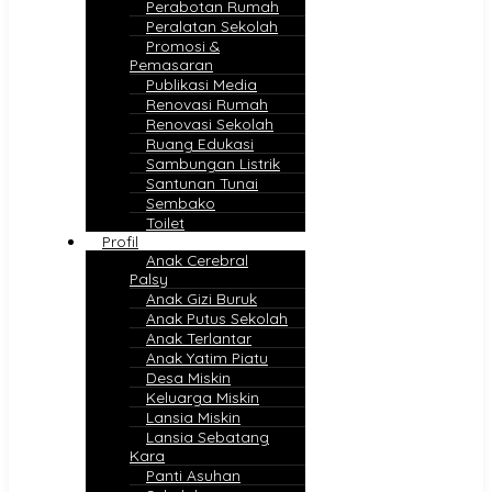
Perabotan Rumah
Peralatan Sekolah
Promosi &
Pemasaran
Publikasi Media
Renovasi Rumah
Renovasi Sekolah
Ruang Edukasi
Sambungan Listrik
Santunan Tunai
Sembako
Toilet
Profil
Anak Cerebral
Palsy
Anak Gizi Buruk
Anak Putus Sekolah
Anak Terlantar
Anak Yatim Piatu
Desa Miskin
Keluarga Miskin
Lansia Miskin
Lansia Sebatang
Kara
Panti Asuhan