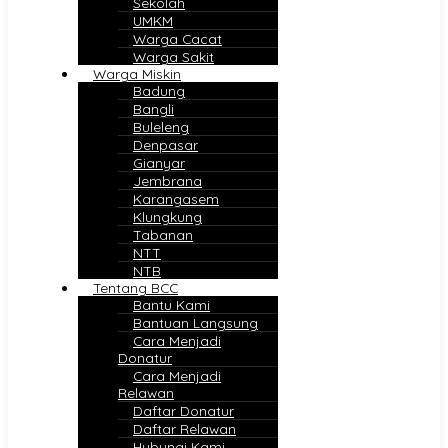
Sekolah
UMKM
Warga Cacat
Warga Sakit
Warga Miskin
Badung
Bangli
Buleleng
Denpasar
Gianyar
Jembrana
Karangasem
Klungkung
Tabanan
NTT
NTB
Tentang BCC
Bantu Kami
Bantuan Langsung
Cara Menjadi
Donatur
Cara Menjadi
Relawan
Daftar Donatur
Daftar Relawan
Hubungi Kami