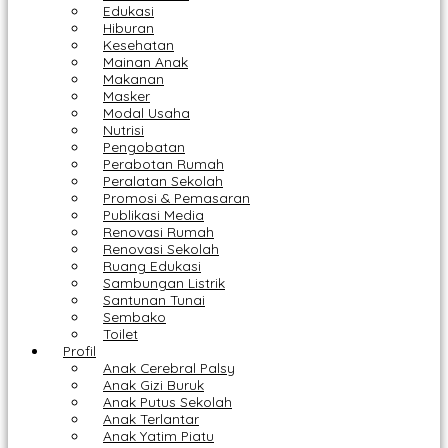
Edukasi
Hiburan
Kesehatan
Mainan Anak
Makanan
Masker
Modal Usaha
Nutrisi
Pengobatan
Perabotan Rumah
Peralatan Sekolah
Promosi & Pemasaran
Publikasi Media
Renovasi Rumah
Renovasi Sekolah
Ruang Edukasi
Sambungan Listrik
Santunan Tunai
Sembako
Toilet
Profil
Anak Cerebral Palsy
Anak Gizi Buruk
Anak Putus Sekolah
Anak Terlantar
Anak Yatim Piatu