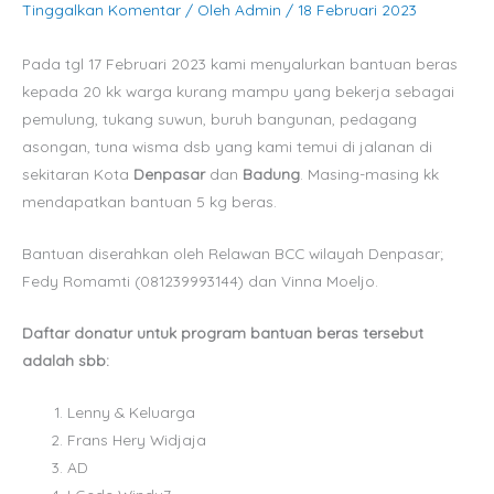
Tinggalkan Komentar
/ Oleh
Admin
/
18 Februari 2023
m
Pada tgl 17 Februari 2023 kami menyalurkan bantuan beras
kepada 20 kk warga kurang mampu yang bekerja sebagai
pemulung, tukang suwun, buruh bangunan, pedagang
asongan, tuna wisma dsb yang kami temui di jalanan di
sekitaran Kota
Denpasar
dan
Badung
. Masing-masing kk
mendapatkan bantuan 5 kg beras.
Bantuan diserahkan oleh Relawan BCC wilayah Denpasar;
Fedy Romamti (081239993144) dan Vinna Moeljo.
Daftar donatur untuk program bantuan beras tersebut
adalah sbb:
Lenny & Keluarga
Frans Hery Widjaja
AD