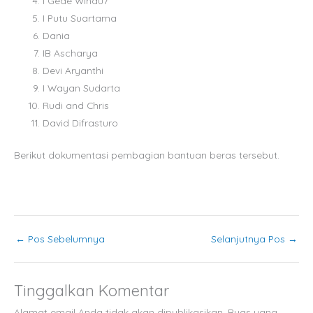
I Gede Windu7
I Putu Suartama
Dania
IB Ascharya
Devi Aryanthi
I Wayan Sudarta
Rudi and Chris
David Difrasturo
Berikut dokumentasi pembagian bantuan beras tersebut.
←
Pos Sebelumnya
Selanjutnya Pos
→
Tinggalkan Komentar
Alamat email Anda tidak akan dipublikasikan.
Ruas yang