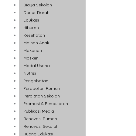
Biaya Sekolah
Donor Darah
Edukasi
Hiburan
Kesehatan
Mainan Anak
Makanan
Masker
Modal Usaha
Nutrisi
Pengobatan
Perabotan Rumah
Peralatan Sekolah
Promosi & Pemasaran
Publikasi Media
Renovasi Rumah
Renovasi Sekolah
Ruang Edukasi