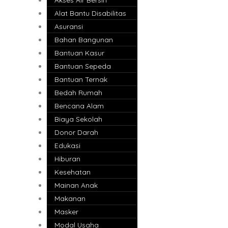
Alat Bantu Disabilitas
Asuransi
Bahan Bangunan
Bantuan Kasur
Bantuan Sepeda
Bantuan Ternak
Bedah Rumah
Bencana Alam
Biaya Sekolah
Donor Darah
Edukasi
Hiburan
Kesehatan
Mainan Anak
Makanan
Masker
Modal Usaha