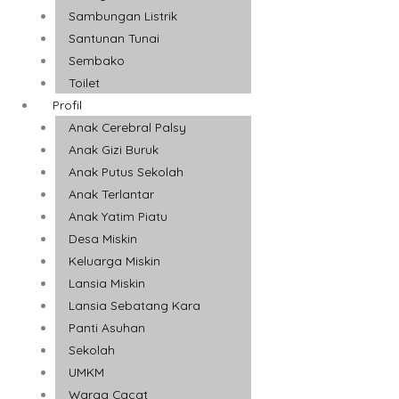
Sambungan Listrik
Santunan Tunai
Sembako
Toilet
Profil
Anak Cerebral Palsy
Anak Gizi Buruk
Anak Putus Sekolah
Anak Terlantar
Anak Yatim Piatu
Desa Miskin
Keluarga Miskin
Lansia Miskin
Lansia Sebatang Kara
Panti Asuhan
Sekolah
UMKM
Warga Cacat