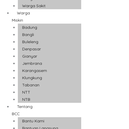
Warga Sakit
Warga
Miskin
Badung
Bangli
Buleleng
Denpasar
Gianyar
Jembrana
Karangasem
Klungkung
Tabanan
NTT
NTB
Tentang
BCC
Bantu Kami
Bantuan Langsung