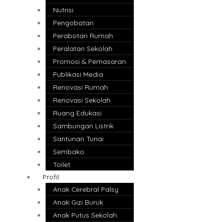
Nutrisi
Pengobatan
Perabotan Rumah
Peralatan Sekolah
Promosi & Pemasaran
Publikasi Media
Renovasi Rumah
Renovasi Sekolah
Ruang Edukasi
Sambungan Listrik
Santunan Tunai
Sembako
Toilet
Profil
Anak Cerebral Palsy
Anak Gizi Buruk
Anak Putus Sekolah