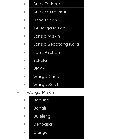
Anak Terlantar
Anak Yatim Piatu
Desa Miskin
Keluarga Miskin
Lansia Miskin
Lansia Sebatang Kara
Panti Asuhan
Sekolah
UMKM
Warga Cacat
Warga Sakit
Warga Miskin
Badung
Bangli
Buleleng
Denpasar
Gianyar