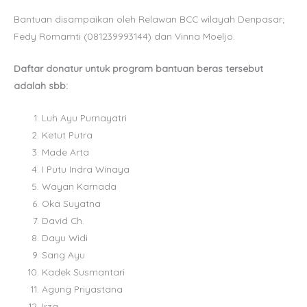
Bantuan disampaikan oleh Relawan BCC wilayah Denpasar;
Fedy Romamti (081239993144) dan Vinna Moeljo.
Daftar donatur untuk program bantuan beras tersebut
adalah sbb:
Luh Ayu Purnayatri
Ketut Putra
Made Arta
I Putu Indra Winaya
Wayan Karnada
Oka Suyatna
David Ch.
Dayu Widi
Sang Ayu
Kadek Susmantari
Agung Priyastana
Irza