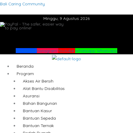
Lewati
Menu
Menu
Bali Caring Community
ke
Minggu, 9 Agustus 2026
konten
Facebook
Instagram
Youtube
Whatsapp
Whatsapp
Beranda
Program
Akses Air Bersih
Alat Bantu Disabilitas
Asuransi
Bahan Bangunan
Bantuan Kasur
Bantuan Sepeda
Bantuan Ternak
Bedah Rumah