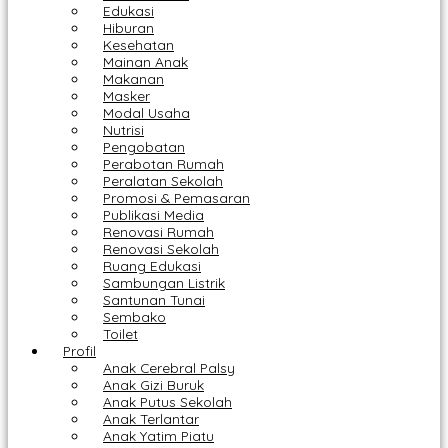
Edukasi
Hiburan
Kesehatan
Mainan Anak
Makanan
Masker
Modal Usaha
Nutrisi
Pengobatan
Perabotan Rumah
Peralatan Sekolah
Promosi & Pemasaran
Publikasi Media
Renovasi Rumah
Renovasi Sekolah
Ruang Edukasi
Sambungan Listrik
Santunan Tunai
Sembako
Toilet
Profil
Anak Cerebral Palsy
Anak Gizi Buruk
Anak Putus Sekolah
Anak Terlantar
Anak Yatim Piatu