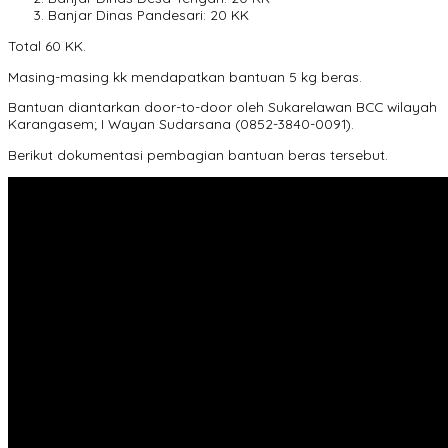
Banjar Dinas Pandesari: 20 KK
Total 60 KK.
Masing-masing kk mendapatkan bantuan 5 kg beras.
Bantuan diantarkan door-to-door oleh Sukarelawan BCC wilayah
Karangasem; I Wayan Sudarsana (0852-3840-0091).
Berikut dokumentasi pembagian bantuan beras tersebut.