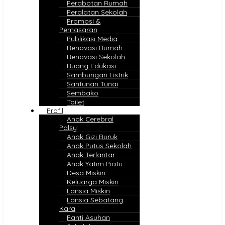
Perabotan Rumah
Peralatan Sekolah
Promosi &
Pemasaran
Publikasi Media
Renovasi Rumah
Renovasi Sekolah
Ruang Edukasi
Sambungan Listrik
Santunan Tunai
Sembako
Toilet
Profil
Anak Cerebral
Palsy
Anak Gizi Buruk
Anak Putus Sekolah
Anak Terlantar
Anak Yatim Piatu
Desa Miskin
Keluarga Miskin
Lansia Miskin
Lansia Sebatang
Kara
Panti Asuhan