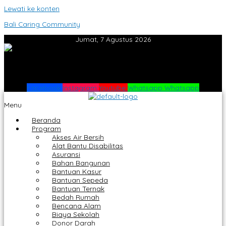
Lewati ke konten
Bali Caring Community
Jumat, 7 Agustus 2026
Facebook
Instagram
Youtube
Whatsapp
Whatsapp
Menu
Beranda
Program
Akses Air Bersih
Alat Bantu Disabilitas
Asuransi
Bahan Bangunan
Bantuan Kasur
Bantuan Sepeda
Bantuan Ternak
Bedah Rumah
Bencana Alam
Biaya Sekolah
Donor Darah