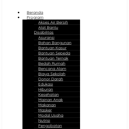
Beranda
Program
Akses Air Bersih
Alat Bantu
Disabilitas
Asuransi
Bahan Bangunan
Bantuan Kasur
Bantuan Sepeda
Bantuan Ternak
Bedah Rumah
Bencana Alam
Biaya Sekolah
Donor Darah
Edukasi
Hiburan
Kesehatan
Mainan Anak
Makanan
Masker
Modal Usaha
Nutrisi
Pengobatan