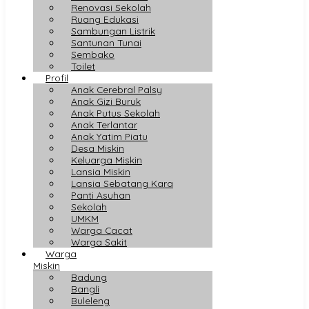
Renovasi Sekolah
Ruang Edukasi
Sambungan Listrik
Santunan Tunai
Sembako
Toilet
Profil
Anak Cerebral Palsy
Anak Gizi Buruk
Anak Putus Sekolah
Anak Terlantar
Anak Yatim Piatu
Desa Miskin
Keluarga Miskin
Lansia Miskin
Lansia Sebatang Kara
Panti Asuhan
Sekolah
UMKM
Warga Cacat
Warga Sakit
Warga
Miskin
Badung
Bangli
Buleleng