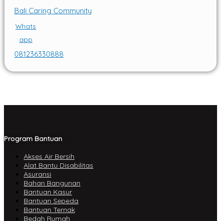
Bali Caring Community
Whats
app
081236330888
Program Bantuan
Akses Air Bersih
Alat Bantu Disabilitas
Asuransi
Bahan Bangunan
Bantuan Kasur
Bantuan Sepeda
Bantuan Ternak
Bedah Rumah