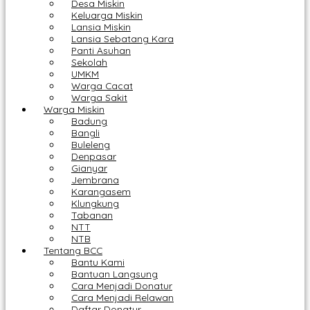
Desa Miskin
Keluarga Miskin
Lansia Miskin
Lansia Sebatang Kara
Panti Asuhan
Sekolah
UMKM
Warga Cacat
Warga Sakit
Warga Miskin
Badung
Bangli
Buleleng
Denpasar
Gianyar
Jembrana
Karangasem
Klungkung
Tabanan
NTT
NTB
Tentang BCC
Bantu Kami
Bantuan Langsung
Cara Menjadi Donatur
Cara Menjadi Relawan
Daftar Donatur