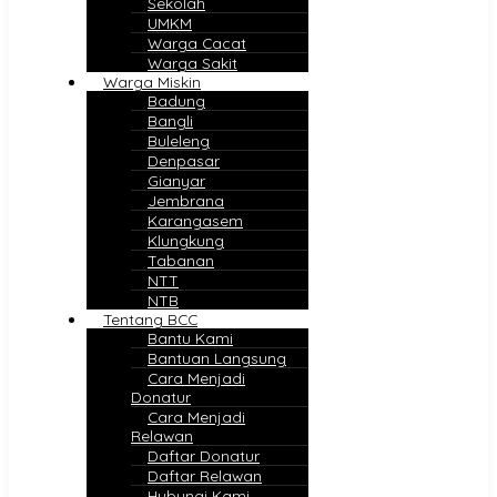
Sekolah
UMKM
Warga Cacat
Warga Sakit
Warga Miskin
Badung
Bangli
Buleleng
Denpasar
Gianyar
Jembrana
Karangasem
Klungkung
Tabanan
NTT
NTB
Tentang BCC
Bantu Kami
Bantuan Langsung
Cara Menjadi
Donatur
Cara Menjadi
Relawan
Daftar Donatur
Daftar Relawan
Hubungi Kami