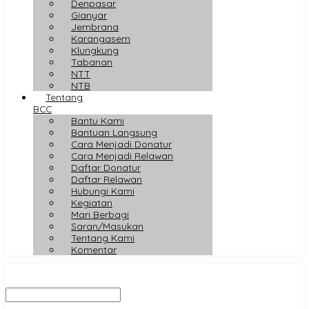
Denpasar
Gianyar
Jembrana
Karangasem
Klungkung
Tabanan
NTT
NTB
Tentang
BCC
Bantu Kami
Bantuan Langsung
Cara Menjadi Donatur
Cara Menjadi Relawan
Daftar Donatur
Daftar Relawan
Hubungi Kami
Kegiatan
Mari Berbagi
Saran/Masukan
Tentang Kami
Komentar