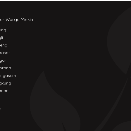
ar Warga Miskin
ung
li
leng
pasar
yar
brana
angasem
gkung
anan
p
6
5