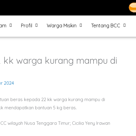
ram
Profil
Warga Miskin
Tentang BCC
2 kk warga kurang mampu di
r 2024
tuan beras kepada 22 kk warga kurang mampu di
kk mendapatkan bantuan 5 kg beras.
C wilayah Nusa Tenggara Timur; Cicilia Yeny Irawan