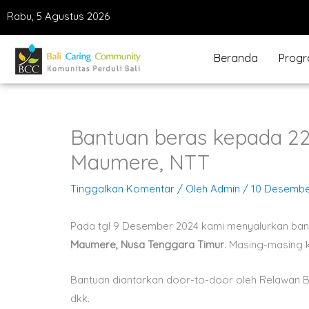
Lewati
Rabu, 5 Agustus 2026
ke
konten
Beranda
Prog
Bantuan beras kepada 2
Maumere, NTT
Tinggalkan Komentar
/ Oleh
Admin
/
10 Desembe
Pada tgl 9 Desember 2024 kami menyalurkan ban
Maumere, Nusa Tenggara Timur
. Masing-masing 
Bantuan diantarkan door-to-door oleh Relawan BC
dkk.