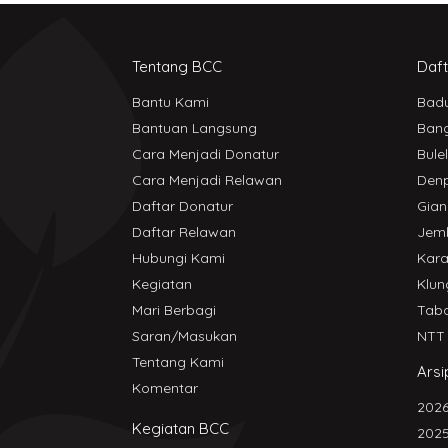
Tentang BCC
Daft
Bantu Kami
Bad
Bantuan Langsung
Bang
Cara Menjadi Donatur
Bule
Cara Menjadi Relawan
Den
Daftar Donatur
Gian
Daftar Relawan
Jem
Hubungi Kami
Kar
Kegiatan
Klun
Mari Berbagi
Tab
Saran/Masukan
NTT
Tentang Kami
Arsi
Komentar
202
Kegiatan BCC
202