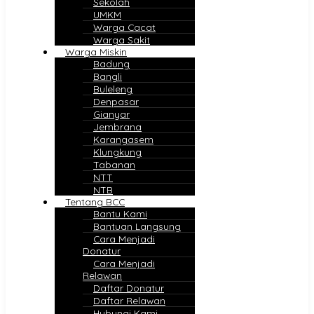
Sekolah
UMKM
Warga Cacat
Warga Sakit
Warga Miskin
Badung
Bangli
Buleleng
Denpasar
Gianyar
Jembrana
Karangasem
Klungkung
Tabanan
NTT
NTB
Tentang BCC
Bantu Kami
Bantuan Langsung
Cara Menjadi
Donatur
Cara Menjadi
Relawan
Daftar Donatur
Daftar Relawan
Hubungi Kami