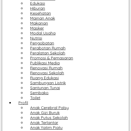
Edukasi
Hiburan
Kesehatan
Mainan Anak
Makanan
Masker
Modal Usaha
Nutrisi
Pengobatan
Perabotan Rumah
Peralatan Sekolah
Promosi & Pemasaran
Publikasi Media
Renovasi Rumah
Renovasi Sekolah
Ruang Edukasi
Sambungan Listrik
Santunan Tunai
Sembako
Toilet
Profil
Anak Cerebral Palsy
Anak Gizi Buruk
Anak Putus Sekolah
Anak Terlantar
Anak Yatim Piatu