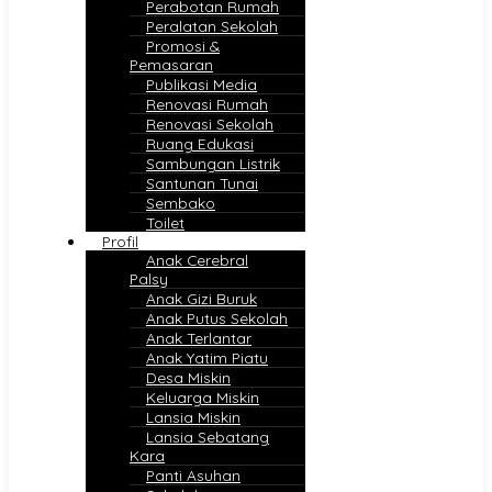
Perabotan Rumah
Peralatan Sekolah
Promosi &
Pemasaran
Publikasi Media
Renovasi Rumah
Renovasi Sekolah
Ruang Edukasi
Sambungan Listrik
Santunan Tunai
Sembako
Toilet
Profil
Anak Cerebral
Palsy
Anak Gizi Buruk
Anak Putus Sekolah
Anak Terlantar
Anak Yatim Piatu
Desa Miskin
Keluarga Miskin
Lansia Miskin
Lansia Sebatang
Kara
Panti Asuhan