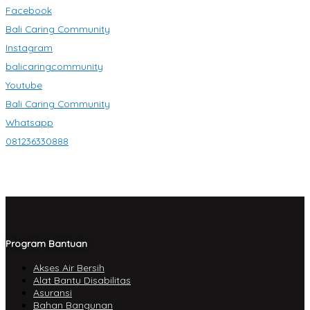
Facebook
Bali Caring Community
Instagram
balicaringcommunity
Youtube
Bali Caring Community
Whatsapp
081236330888
Program Bantuan
Akses Air Bersih
Alat Bantu Disabilitas
Asuransi
Bahan Bangunan