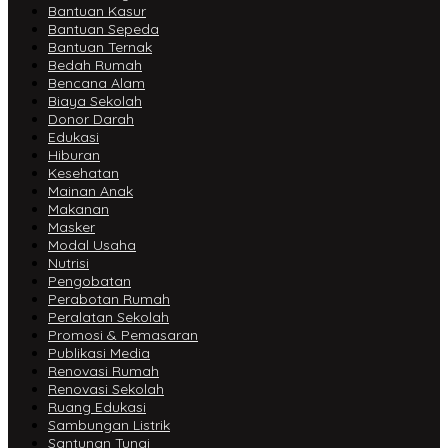
Bantuan Kasur
Bantuan Sepeda
Bantuan Ternak
Bedah Rumah
Bencana Alam
Biaya Sekolah
Donor Darah
Edukasi
Hiburan
Kesehatan
Mainan Anak
Makanan
Masker
Modal Usaha
Nutrisi
Pengobatan
Perabotan Rumah
Peralatan Sekolah
Promosi & Pemasaran
Publikasi Media
Renovasi Rumah
Renovasi Sekolah
Ruang Edukasi
Sambungan Listrik
Santunan Tunai