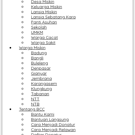
Desa Miskin
Keluarga Miskin
Lansia Miskin
Lansia Sebatang Kara
Panti Asuhan
Sekolah
UMKM
Warga Cacat
Warga Sakit
Warga Miskin
Badung
Bangli
Buleleng
Denpasar
Gianyar
Jembrana
Karangasem
Klungkung
Tabanan
NTT
NTB
Tentang BCC
Bantu Kami
Bantuan Langsung
Cara Menjadi Donatur
Cara Menjadi Relawan
Daftar Donatur