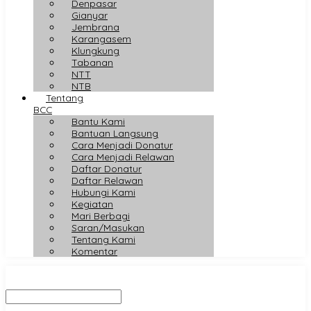
Denpasar
Gianyar
Jembrana
Karangasem
Klungkung
Tabanan
NTT
NTB
Tentang
BCC
Bantu Kami
Bantuan Langsung
Cara Menjadi Donatur
Cara Menjadi Relawan
Daftar Donatur
Daftar Relawan
Hubungi Kami
Kegiatan
Mari Berbagi
Saran/Masukan
Tentang Kami
Komentar