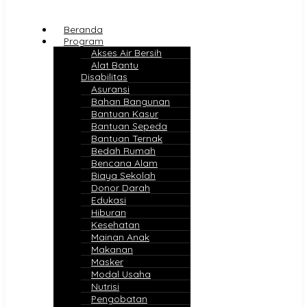
Beranda
Program
Akses Air Bersih
Alat Bantu
Disabilitas
Asuransi
Bahan Bangunan
Bantuan Kasur
Bantuan Sepeda
Bantuan Ternak
Bedah Rumah
Bencana Alam
Biaya Sekolah
Donor Darah
Edukasi
Hiburan
Kesehatan
Mainan Anak
Makanan
Masker
Modal Usaha
Nutrisi
Pengobatan