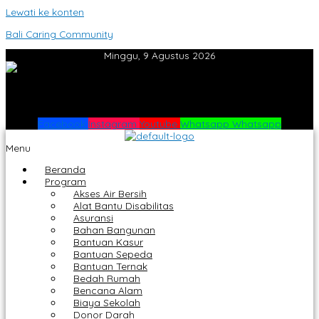
Lewati ke konten
Bali Caring Community
Minggu, 9 Agustus 2026
Facebook
Instagram
Youtube
Whatsapp
Whatsapp
Menu
Beranda
Program
Akses Air Bersih
Alat Bantu Disabilitas
Asuransi
Bahan Bangunan
Bantuan Kasur
Bantuan Sepeda
Bantuan Ternak
Bedah Rumah
Bencana Alam
Biaya Sekolah
Donor Darah