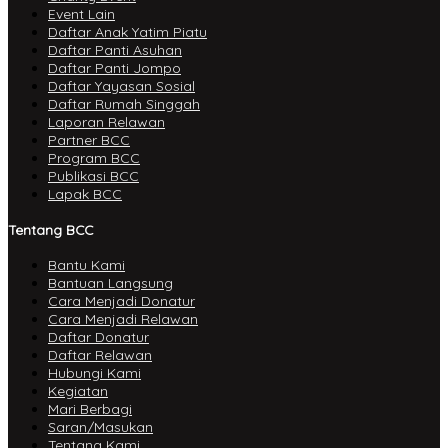
Event Lain
Daftar Anak Yatim Piatu
Daftar Panti Asuhan
Daftar Panti Jompo
Daftar Yayasan Sosial
Daftar Rumah Singgah
Laporan Relawan
Partner BCC
Program BCC
Publikasi BCC
Lapak BCC
Tentang BCC
Bantu Kami
Bantuan Langsung
Cara Menjadi Donatur
Cara Menjadi Relawan
Daftar Donatur
Daftar Relawan
Hubungi Kami
Kegiatan
Mari Berbagi
Saran/Masukan
Tentang Kami