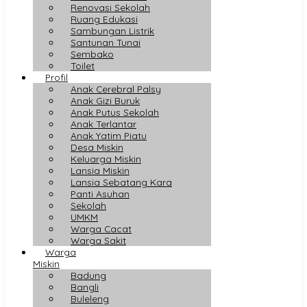
Renovasi Sekolah
Ruang Edukasi
Sambungan Listrik
Santunan Tunai
Sembako
Toilet
Profil
Anak Cerebral Palsy
Anak Gizi Buruk
Anak Putus Sekolah
Anak Terlantar
Anak Yatim Piatu
Desa Miskin
Keluarga Miskin
Lansia Miskin
Lansia Sebatang Kara
Panti Asuhan
Sekolah
UMKM
Warga Cacat
Warga Sakit
Warga
Miskin
Badung
Bangli
Buleleng