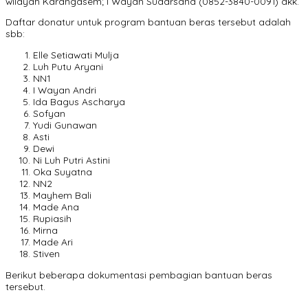
wilayah Karangasem; I Wayan Sudarsana (0852-3840-0091) dkk.
Daftar donatur untuk program bantuan beras tersebut adalah
sbb:
Elle Setiawati Mulja
Luh Putu Aryani
NN1
I Wayan Andri
Ida Bagus Ascharya
Sofyan
Yudi Gunawan
Asti
Dewi
Ni Luh Putri Astini
Oka Suyatna
NN2
Mayhem Bali
Made Ana
Rupiasih
Mirna
Made Ari
Stiven
Berikut beberapa dokumentasi pembagian bantuan beras
tersebut.