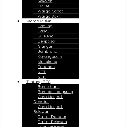
Sekolah
UMKM
Warga Cacat
Warga Sakit
Warga Miskin
Badung
Bangli
Buleleng
Denpasar
Gianyar
Jembrana
Karangasem
Klungkung
Tabanan
NTT
NTB
Tentang BCC
Bantu Kami
Bantuan Langsung
Cara Menjadi
Donatur
Cara Menjadi
Relawan
Daftar Donatur
Daftar Relawan
Hubungi Kami