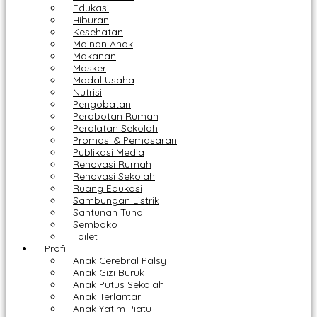
Edukasi
Hiburan
Kesehatan
Mainan Anak
Makanan
Masker
Modal Usaha
Nutrisi
Pengobatan
Perabotan Rumah
Peralatan Sekolah
Promosi & Pemasaran
Publikasi Media
Renovasi Rumah
Renovasi Sekolah
Ruang Edukasi
Sambungan Listrik
Santunan Tunai
Sembako
Toilet
Profil
Anak Cerebral Palsy
Anak Gizi Buruk
Anak Putus Sekolah
Anak Terlantar
Anak Yatim Piatu