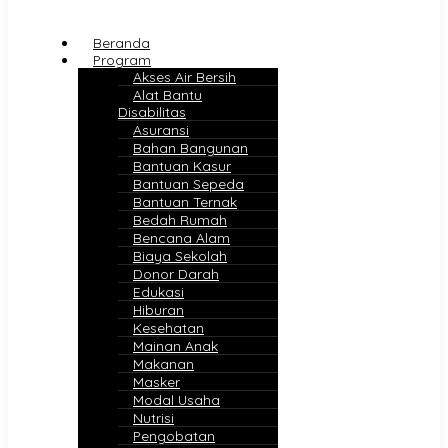
Beranda
Program
Akses Air Bersih
Alat Bantu
Disabilitas
Asuransi
Bahan Bangunan
Bantuan Kasur
Bantuan Sepeda
Bantuan Ternak
Bedah Rumah
Bencana Alam
Biaya Sekolah
Donor Darah
Edukasi
Hiburan
Kesehatan
Mainan Anak
Makanan
Masker
Modal Usaha
Nutrisi
Pengobatan