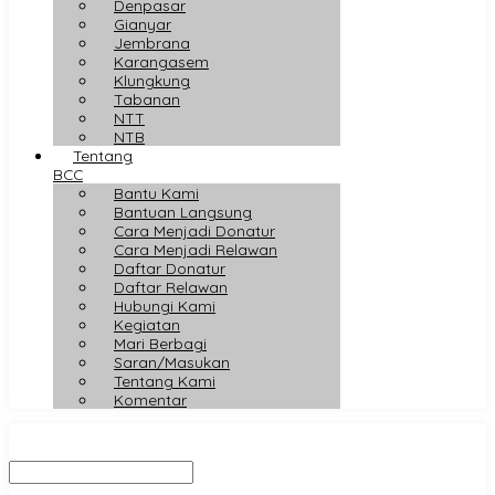
Denpasar
Gianyar
Jembrana
Karangasem
Klungkung
Tabanan
NTT
NTB
Tentang
BCC
Bantu Kami
Bantuan Langsung
Cara Menjadi Donatur
Cara Menjadi Relawan
Daftar Donatur
Daftar Relawan
Hubungi Kami
Kegiatan
Mari Berbagi
Saran/Masukan
Tentang Kami
Komentar