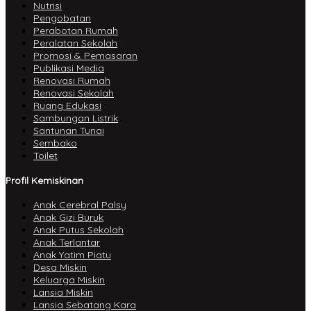
Nutrisi
Pengobatan
Perabotan Rumah
Peralatan Sekolah
Promosi & Pemasaran
Publikasi Media
Renovasi Rumah
Renovasi Sekolah
Ruang Edukasi
Sambungan Listrik
Santunan Tunai
Sembako
Toilet
Profil Kemiskinan
Anak Cerebral Palsy
Anak Gizi Buruk
Anak Putus Sekolah
Anak Terlantar
Anak Yatim Piatu
Desa Miskin
Keluarga Miskin
Lansia Miskin
Lansia Sebatang Kara