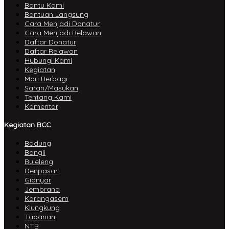
Bantu Kami
Bantuan Langsung
Cara Menjadi Donatur
Cara Menjadi Relawan
Daftar Donatur
Daftar Relawan
Hubungi Kami
Kegiatan
Mari Berbagi
Saran/Masukan
Tentang Kami
Komentar
Kegiatan BCC
Badung
Bangli
Buleleng
Denpasar
Gianyar
Jembrana
Karangasem
Klungkung
Tabanan
NTB