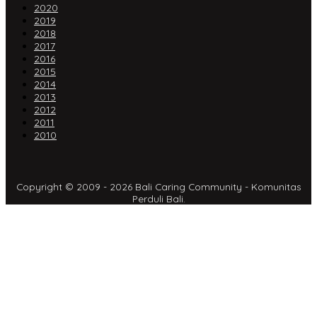
2020
2019
2018
2017
2016
2015
2014
2013
2012
2011
2010
Copyright © 2009 - 2026 Bali Caring Community - Komunitas
Perduli Bali.