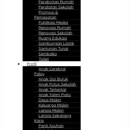
Perabotan Rumah
Peralatan Sekolah
Promosi &
Pemasaran
Publikasi Media
Renovasi Rumah
Renovasi Sekolah
Ruang Edukasi
Sambungan Listrik
Santunan Tunai
Sembako
Toilet
Profil
Anak Cerebral
Palsy
Anak Gizi Buruk
Anak Putus Sekolah
Anak Terlantar
Anak Yatim Piatu
Desa Miskin
Keluarga Miskin
Lansia Miskin
Lansia Sebatang
Kara
Panti Asuhan