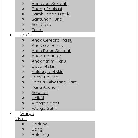
Renovasi Sekolah
Ruang Edukasi
Sambungan Listrik
Santunan Tunai
Sembako
Toilet
Profil
Anak Cerebral Palsy
Anak Gizi Buruk
Anak Putus Sekolah
Anak Terlantar
Anak Yatim Piatu
Desa Miskin
Keluarga Miskin
Lansia Miskin
Lansia Sebatang Kara
Panti Asuhan
Sekolah
UMKM
Warga Cacat
Warga Sakit
Warga
Miskin
Badung
Bangli
Buleleng