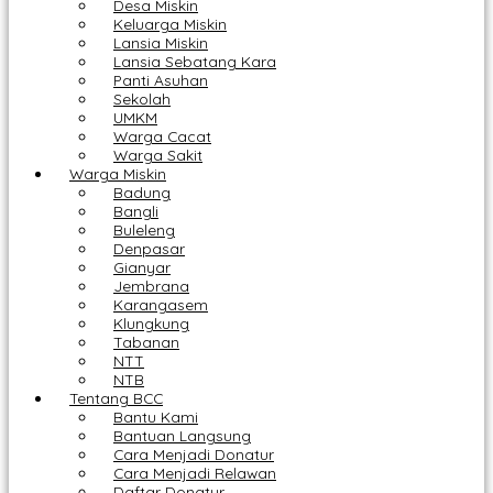
Desa Miskin
Keluarga Miskin
Lansia Miskin
Lansia Sebatang Kara
Panti Asuhan
Sekolah
UMKM
Warga Cacat
Warga Sakit
Warga Miskin
Badung
Bangli
Buleleng
Denpasar
Gianyar
Jembrana
Karangasem
Klungkung
Tabanan
NTT
NTB
Tentang BCC
Bantu Kami
Bantuan Langsung
Cara Menjadi Donatur
Cara Menjadi Relawan
Daftar Donatur