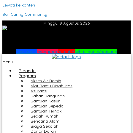
Lewati ke konten
Bali Caring Community
Minggu, 9 Agustus 2026
Facebook
Instagram
Youtube
Whatsapp
Whatsapp
Menu
Beranda
Program
Akses Air Bersih
Alat Bantu Disabilitas
Asuransi
Bahan Bangunan
Bantuan Kasur
Bantuan Sepeda
Bantuan Ternak
Bedah Rumah
Bencana Alam
Biaya Sekolah
Donor Darah