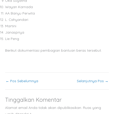
Oka Suyatna
Wayan Karnada
AA Banyu Perwita
L. Cahyandari
Martini
Janaspriya
Lie Peng
Berikut dokumentasi pembagian bantuan beras tersebut.
←
Pos Sebelumnya
Selanjutnya Pos
→
Tinggalkan Komentar
Alamat email Anda tidak akan dipublikasikan.
Ruas yang
wajib ditandai
*