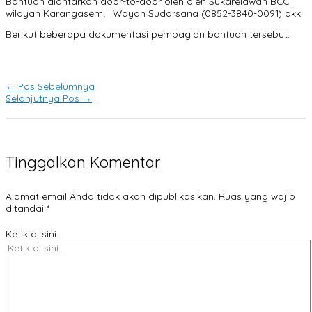
Bantuan diantarkan door-to-door oleh oleh Sukarelawan BCC
wilayah Karangasem; I Wayan Sudarsana (0852-3840-0091) dkk.
Berikut beberapa dokumentasi pembagian bantuan tersebut.
←
Pos Sebelumnya
Selanjutnya Pos
→
Tinggalkan Komentar
Alamat email Anda tidak akan dipublikasikan.
Ruas yang wajib
ditandai
*
Ketik di sini..