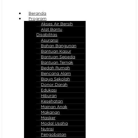
Beranda
Program
Akses Air Bersih
Alat Bantu
Disabilitas
Asuransi
Bahan Bangunan
Bantuan Kasur
Bantuan Sepeda
Bantuan Ternak
Bedah Rumah
Bencana Alam
Biaya Sekolah
Donor Darah
Edukasi
Hiburan
Kesehatan
Mainan Anak
Makanan
Masker
Modal Usaha
Nutrisi
Pengobatan