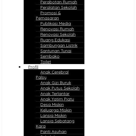
Perabotan Rumah
Peralatan Sekolah
Promosi &
Pemasaran
Publikasi Media
Renovasi Rumah
Renovasi Sekolah
Ruang Edukasi
Sambungan Listrik
Santunan Tunai
Sembako
Toilet
Profil
Anak Cerebral
Palsy
Anak Gizi Buruk
Anak Putus Sekolah
Anak Terlantar
Anak Yatim Piatu
Desa Miskin
Keluarga Miskin
Lansia Miskin
Lansia Sebatang
Kara
Panti Asuhan