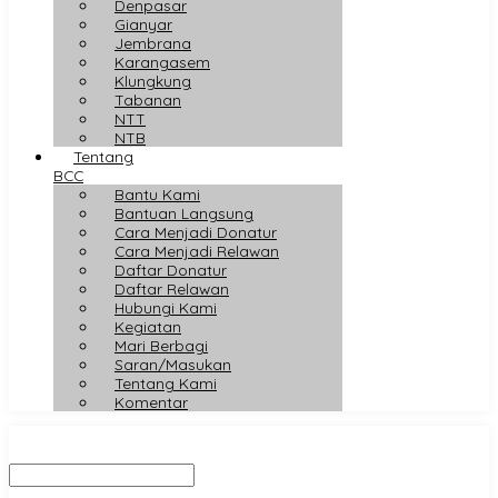
Denpasar
Gianyar
Jembrana
Karangasem
Klungkung
Tabanan
NTT
NTB
Tentang
BCC
Bantu Kami
Bantuan Langsung
Cara Menjadi Donatur
Cara Menjadi Relawan
Daftar Donatur
Daftar Relawan
Hubungi Kami
Kegiatan
Mari Berbagi
Saran/Masukan
Tentang Kami
Komentar