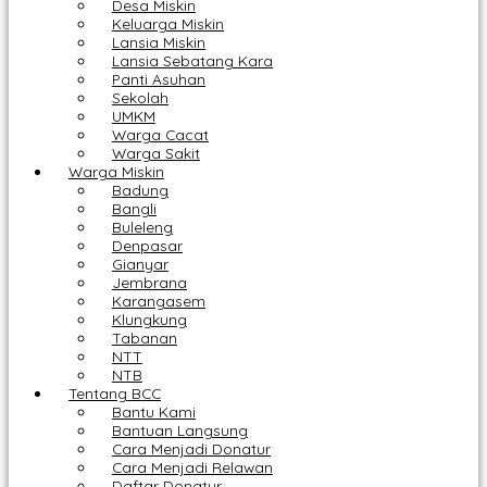
Desa Miskin
Keluarga Miskin
Lansia Miskin
Lansia Sebatang Kara
Panti Asuhan
Sekolah
UMKM
Warga Cacat
Warga Sakit
Warga Miskin
Badung
Bangli
Buleleng
Denpasar
Gianyar
Jembrana
Karangasem
Klungkung
Tabanan
NTT
NTB
Tentang BCC
Bantu Kami
Bantuan Langsung
Cara Menjadi Donatur
Cara Menjadi Relawan
Daftar Donatur