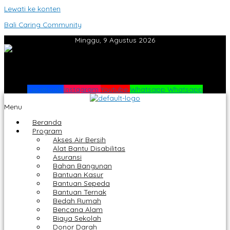
Lewati ke konten
Bali Caring Community
Minggu, 9 Agustus 2026
Facebook
Instagram
Youtube
Whatsapp
Whatsapp
Menu
Beranda
Program
Akses Air Bersih
Alat Bantu Disabilitas
Asuransi
Bahan Bangunan
Bantuan Kasur
Bantuan Sepeda
Bantuan Ternak
Bedah Rumah
Bencana Alam
Biaya Sekolah
Donor Darah