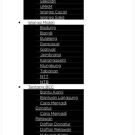
Sekolah
UMKM
Warga Cacat
Warga Sakit
Warga Miskin
Badung
Bangli
Buleleng
Denpasar
Gianyar
Jembrana
Karangasem
Klungkung
Tabanan
NTT
NTB
Tentang BCC
Bantu Kami
Bantuan Langsung
Cara Menjadi
Donatur
Cara Menjadi
Relawan
Daftar Donatur
Daftar Relawan
Hubungi Kami