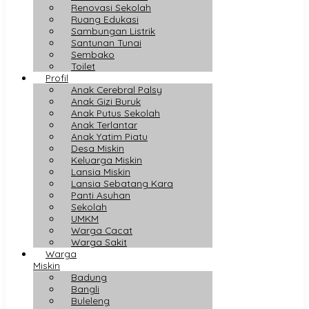
Renovasi Sekolah
Ruang Edukasi
Sambungan Listrik
Santunan Tunai
Sembako
Toilet
Profil
Anak Cerebral Palsy
Anak Gizi Buruk
Anak Putus Sekolah
Anak Terlantar
Anak Yatim Piatu
Desa Miskin
Keluarga Miskin
Lansia Miskin
Lansia Sebatang Kara
Panti Asuhan
Sekolah
UMKM
Warga Cacat
Warga Sakit
Warga
Miskin
Badung
Bangli
Buleleng