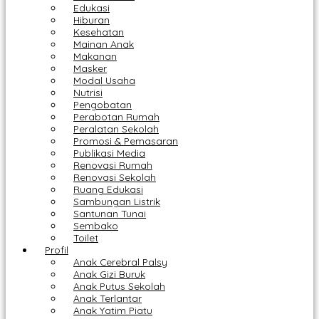
Edukasi
Hiburan
Kesehatan
Mainan Anak
Makanan
Masker
Modal Usaha
Nutrisi
Pengobatan
Perabotan Rumah
Peralatan Sekolah
Promosi & Pemasaran
Publikasi Media
Renovasi Rumah
Renovasi Sekolah
Ruang Edukasi
Sambungan Listrik
Santunan Tunai
Sembako
Toilet
Profil
Anak Cerebral Palsy
Anak Gizi Buruk
Anak Putus Sekolah
Anak Terlantar
Anak Yatim Piatu