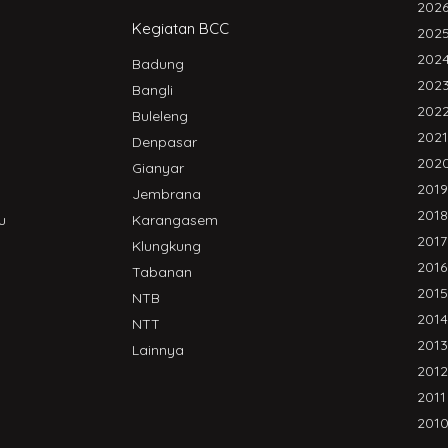
202
Kegiatan BCC
202
202
Badung
202
Bangli
202
Buleleng
2021
Denpasar
202
Gianyar
2019
Jembrana
2018
u
Karangasem
2017
Klungkung
2016
Tabanan
2015
NTB
2014
NTT
2013
Lainnya
2012
2011
201