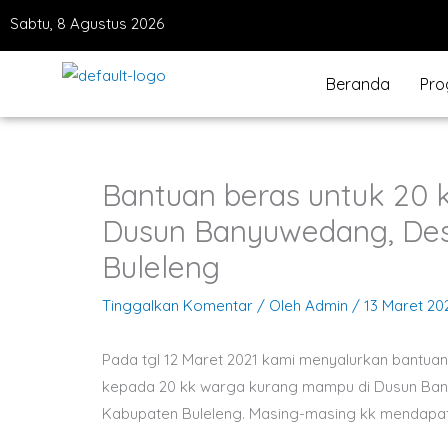
Lewati
Sabtu, 8 Agustus 2026
ke
konten
Beranda
Pro
Bantuan beras untuk 20
Dusun Banyuwedang, Des
Buleleng
Tinggalkan Komentar
/ Oleh
Admin
/
13 Maret 20
Pada tgl 12 Maret 2021 kami menyalurkan bantuan
kepada 20 kk warga kurang mampu di Dusun Ba
Kabupaten Buleleng. Masing-masing kk mendapat