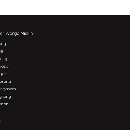
ar Warga Miskin
ung
li
leng
pasar
yar
brana
angasem
gkung
anan
p