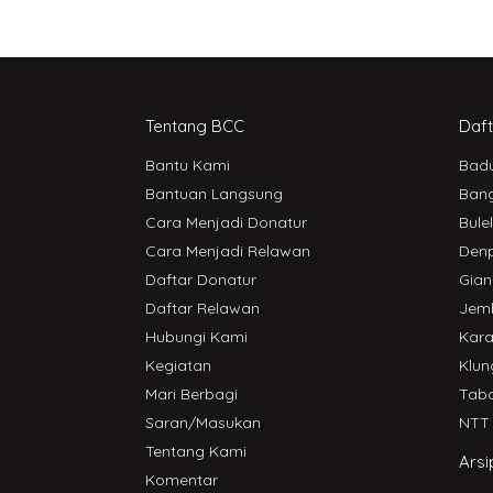
Tentang BCC
Daft
Bantu Kami
Bad
Bantuan Langsung
Bang
Cara Menjadi Donatur
Bule
Cara Menjadi Relawan
Den
Daftar Donatur
Gian
Daftar Relawan
Jem
Hubungi Kami
Kar
Kegiatan
Klun
Mari Berbagi
Tab
Saran/Masukan
NTT
Tentang Kami
Arsi
Komentar