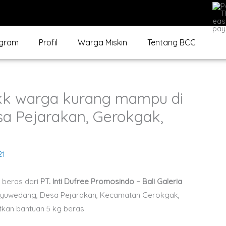
gram
Profil
Warga Miskin
Tentang BCC
 kk warga kurang mampu di
a Pejarakan, Gerokgak,
21
 beras dari
PT. Inti Dufree Promosindo – Bali Galeria
nyuwedang, Desa Pejarakan, Kecamatan Gerokgak,
kan bantuan 5 kg beras.