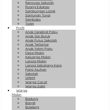
Renovasi Sekolah
Ruang Edukasi
Sambungan Listrik
Santunan Tunai
Sembako
Toilet
Profil
Anak Cerebral Palsy
Anak Gizi Buruk
Anak Putus Sekolah
Anak Terlantar
Anak Yatim Piatu
Desa Miskin
Keluarga Miskin
Lansia Miskin
Lansia Sebatang Kara
Panti Asuhan
Sekolah
UMKM
Warga Cacat
Warga Sakit
Warga
Miskin
Badung
Bangli
Buleleng