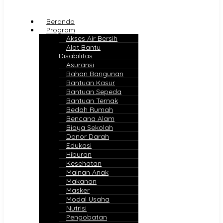
Beranda
Program
Akses Air Bersih
Alat Bantu
Disabilitas
Asuransi
Bahan Bangunan
Bantuan Kasur
Bantuan Sepeda
Bantuan Ternak
Bedah Rumah
Bencana Alam
Biaya Sekolah
Donor Darah
Edukasi
Hiburan
Kesehatan
Mainan Anak
Makanan
Masker
Modal Usaha
Nutrisi
Pengobatan