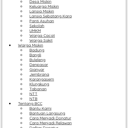
Desa Miskin
Keluarga Miskin
Lansia Miskin
Lansia Sebatang Kara
Panti Asuhan
Sekolah
UMKM
Warga Cacat
Warga Sakit
Warga Miskin
Badung
Bangli
Buleleng
Denpasar
Gianyar
Jembrana
Karangasem
Klungkung
Tabanan
NTT
NTB
Tentang BCC
Bantu Kami
Bantuan Langsung
Cara Menjadi Donatur
Cara Menjadi Relawan
Daftar Donatur