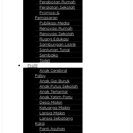
Perabotan Rumah
Peralatan Sekolah
Promosi &
Pemasaran
Publikasi Media
Renovasi Rumah
Renovasi Sekolah
Ruang Edukasi
Sambungan Listrik
Santunan Tunai
Sembako
Toilet
Profil
Anak Cerebral
Palsy
Anak Gizi Buruk
Anak Putus Sekolah
Anak Terlantar
Anak Yatim Piatu
Desa Miskin
Keluarga Miskin
Lansia Miskin
Lansia Sebatang
Kara
Panti Asuhan