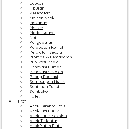
Edukasi
Hiburan
Kesehatan
Mainan Anak
Makanan
Masker
Modal Usaha
Nutrisi
Pengobatan
Perabotan Rumah
Peralatan Sekolah
Promosi & Pemasaran
Publikasi Media
Renovasi Rumah
Renovasi Sekolah
Ruang Edukasi
Sambungan Listrik
Santunan Tunai
Sembako
Toilet
Profil
Anak Cerebral Palsy
Anak Gizi Buruk
Anak Putus Sekolah
Anak Terlantar
Anak Yatim Piatu