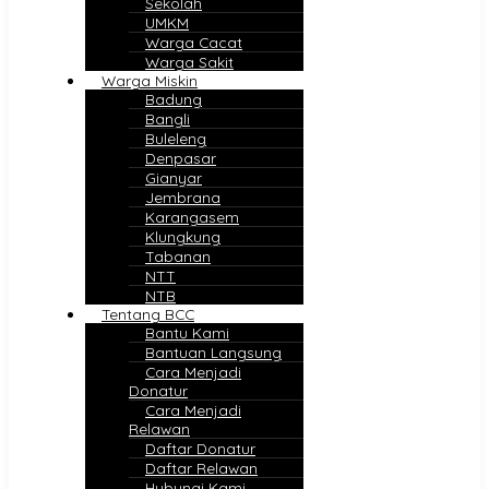
Sekolah
UMKM
Warga Cacat
Warga Sakit
Warga Miskin
Badung
Bangli
Buleleng
Denpasar
Gianyar
Jembrana
Karangasem
Klungkung
Tabanan
NTT
NTB
Tentang BCC
Bantu Kami
Bantuan Langsung
Cara Menjadi
Donatur
Cara Menjadi
Relawan
Daftar Donatur
Daftar Relawan
Hubungi Kami