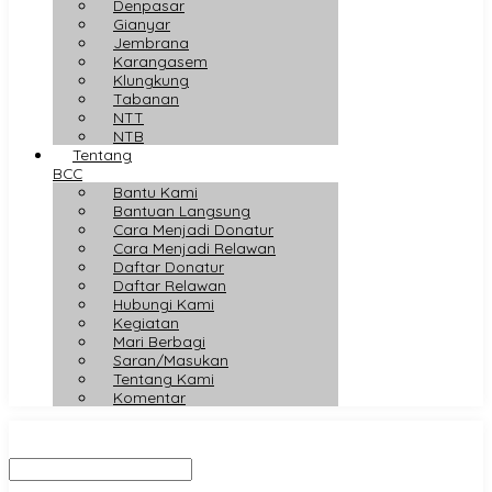
Denpasar
Gianyar
Jembrana
Karangasem
Klungkung
Tabanan
NTT
NTB
Tentang
BCC
Bantu Kami
Bantuan Langsung
Cara Menjadi Donatur
Cara Menjadi Relawan
Daftar Donatur
Daftar Relawan
Hubungi Kami
Kegiatan
Mari Berbagi
Saran/Masukan
Tentang Kami
Komentar