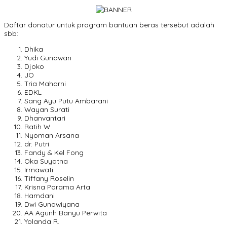
Daftar donatur untuk program bantuan beras tersebut adalah
sbb:
Dhika
Yudi Gunawan
Djoko
JO
Tria Maharni
EDKL
Sang Ayu Putu Ambarani
Wayan Surati
Dhanvantari
Ratih W
Nyoman Arsana
dr. Putri
Fandy & Kel Fong
Oka Suyatna
Irmawati
Tiffany Roselin
Krisna Parama Arta
Hamdani
Dwi Gunawiyana
AA Agunh Banyu Perwita
Yolanda R.