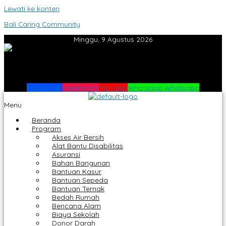
Lewati ke konten
Bali Caring Community
Minggu, 9 Agustus 2026
Facebook
Instagram
Youtube
Whatsapp
Whatsapp
Menu
Beranda
Program
Akses Air Bersih
Alat Bantu Disabilitas
Asuransi
Bahan Bangunan
Bantuan Kasur
Bantuan Sepeda
Bantuan Ternak
Bedah Rumah
Bencana Alam
Biaya Sekolah
Donor Darah