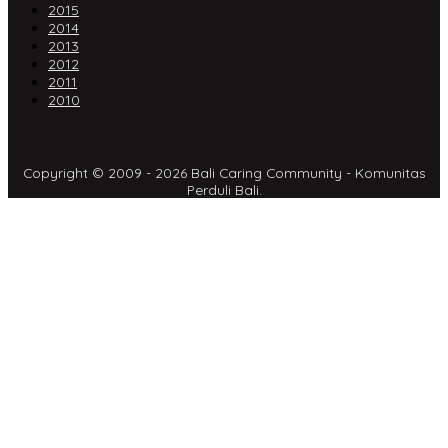
2015
2014
2013
2012
2011
2010
Copyright © 2009 - 2026 Bali Caring Community - Komunitas
Perduli Bali.