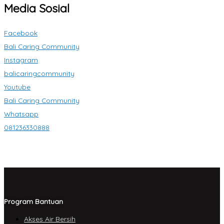
Media Sosial
Facebook
Bali Caring Community
Instagram
balicaringcommunity
Youtube
Bali Caring Community
Whatsapp
081236330888
Program Bantuan
Akses Air Bersih