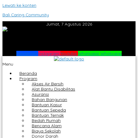
Lewati ke konten
Bali Caring Community
Jumat, 7 Agustus 2026
Facebook
Instagram
Youtube
Whatsapp
Whatsapp
Menu
Beranda
Program
Akses Air Bersih
Alat Bantu Disabilitas
Asuransi
Bahan Bangunan
Bantuan Kasur
Bantuan Sepeda
Bantuan Ternak
Bedah Rumah
Bencana Alam
Biaya Sekolah
Donor Darah