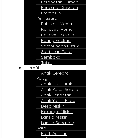
Perabotan Rumah
Peralatan Sekolah
Promosi &
Pemasaran
Publikasi Media
Renovasi Rumah
Renovasi Sekolah
Ruang Edukasi
Sambungan Listrik
Santunan Tunai
Sembako
Toilet
Profil
Anak Cerebral
Palsy
Anak Gizi Buruk
Anak Putus Sekolah
Anak Terlantar
Anak Yatim Piatu
Desa Miskin
Keluarga Miskin
Lansia Miskin
Lansia Sebatang
Kara
Panti Asuhan