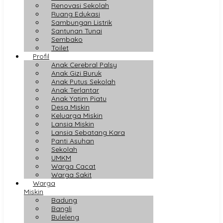
Renovasi Sekolah
Ruang Edukasi
Sambungan Listrik
Santunan Tunai
Sembako
Toilet
Profil
Anak Cerebral Palsy
Anak Gizi Buruk
Anak Putus Sekolah
Anak Terlantar
Anak Yatim Piatu
Desa Miskin
Keluarga Miskin
Lansia Miskin
Lansia Sebatang Kara
Panti Asuhan
Sekolah
UMKM
Warga Cacat
Warga Sakit
Warga
Miskin
Badung
Bangli
Buleleng