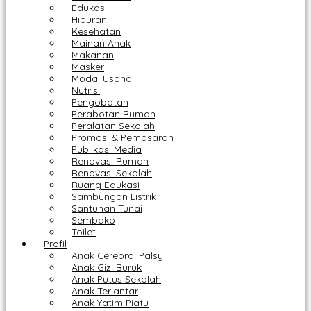
Edukasi
Hiburan
Kesehatan
Mainan Anak
Makanan
Masker
Modal Usaha
Nutrisi
Pengobatan
Perabotan Rumah
Peralatan Sekolah
Promosi & Pemasaran
Publikasi Media
Renovasi Rumah
Renovasi Sekolah
Ruang Edukasi
Sambungan Listrik
Santunan Tunai
Sembako
Toilet
Profil
Anak Cerebral Palsy
Anak Gizi Buruk
Anak Putus Sekolah
Anak Terlantar
Anak Yatim Piatu