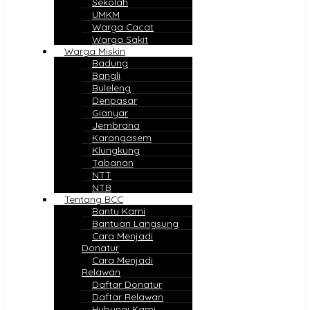
Sekolah
UMKM
Warga Cacat
Warga Sakit
Warga Miskin
Badung
Bangli
Buleleng
Denpasar
Gianyar
Jembrana
Karangasem
Klungkung
Tabanan
NTT
NTB
Tentang BCC
Bantu Kami
Bantuan Langsung
Cara Menjadi
Donatur
Cara Menjadi
Relawan
Daftar Donatur
Daftar Relawan
Hubungi Kami