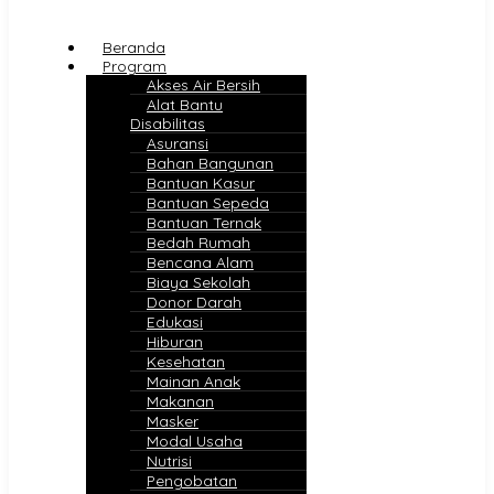
Beranda
Program
Akses Air Bersih
Alat Bantu
Disabilitas
Asuransi
Bahan Bangunan
Bantuan Kasur
Bantuan Sepeda
Bantuan Ternak
Bedah Rumah
Bencana Alam
Biaya Sekolah
Donor Darah
Edukasi
Hiburan
Kesehatan
Mainan Anak
Makanan
Masker
Modal Usaha
Nutrisi
Pengobatan