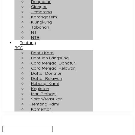
Denpasar
Gianyar
Jembrana
Karangasem
Klungkung
Tabanan
NTT
NTB
Tentang
BCC
Bantu Kami
Bantuan Langsung
Cara Menjadi Donatur
Cara Menjadi Relawan
Daftar Donatur
Daftar Relawan
Hubungi Kami
Kegiatan
Mari Berbagi
Saran/Masukan
Tentang Kami
Komentar