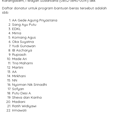
Karangasem; I Wayan Sudarsana (0852-3840-0091) dkk.
Daftar donatur untuk program bantuan beras tersebut adalah
sbb:
AA Gede Agung Priyastana
Sang Ayu Putu
EDKL
Mirna
Komang Agus
Oka Suyatna
Yudi Gunawan
IB Ascharya
Rupiasih
Made Ari
Tria Maharni
Martini
AA
Mirkhani
NN
Nyoman Nik Srinadhi
Sofyan
Putu Desi A.
Sheva dan Kanha
Madiani
Ratih Widiyawi
Irmawati