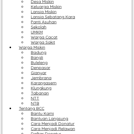
Desa Miskin
Keluarga Miskin
Lansia Miskin
Lansia Sebatang Kara
Panti Asuhan
Sekolah
UMKM
Warga Cacat
Warga Sakit
Warga Miskin
Badung
Bangli
Buleleng
Denpasar
Gianyar
Jembrana
Karangasem
Klungkung
Tabanan
NTT
NTB
Tentang BCC
Bantu Kami
Bantuan Langsung
Cara Menjadi Donatur
Cara Menjadi Relawan
Daftar Donatur