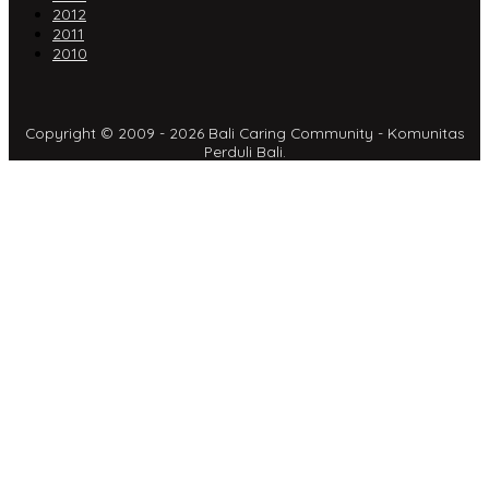
2012
2011
2010
Copyright © 2009 - 2026 Bali Caring Community - Komunitas
Perduli Bali.