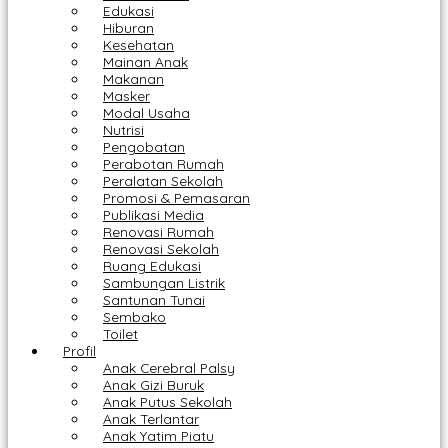
Edukasi
Hiburan
Kesehatan
Mainan Anak
Makanan
Masker
Modal Usaha
Nutrisi
Pengobatan
Perabotan Rumah
Peralatan Sekolah
Promosi & Pemasaran
Publikasi Media
Renovasi Rumah
Renovasi Sekolah
Ruang Edukasi
Sambungan Listrik
Santunan Tunai
Sembako
Toilet
Profil
Anak Cerebral Palsy
Anak Gizi Buruk
Anak Putus Sekolah
Anak Terlantar
Anak Yatim Piatu