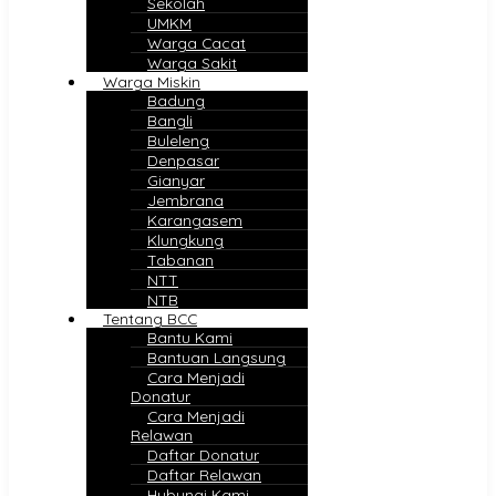
Sekolah
UMKM
Warga Cacat
Warga Sakit
Warga Miskin
Badung
Bangli
Buleleng
Denpasar
Gianyar
Jembrana
Karangasem
Klungkung
Tabanan
NTT
NTB
Tentang BCC
Bantu Kami
Bantuan Langsung
Cara Menjadi
Donatur
Cara Menjadi
Relawan
Daftar Donatur
Daftar Relawan
Hubungi Kami