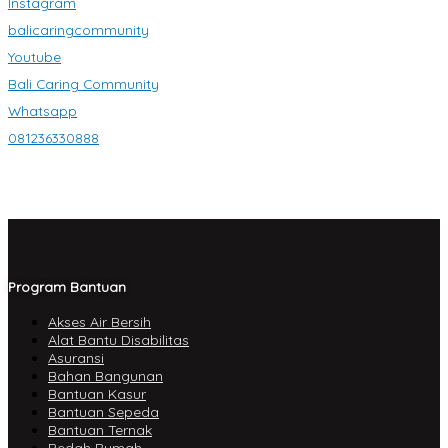
Instagram
balicaringcommunity
Youtube
Bali Caring Community
Whatsapp
081236330888
Program Bantuan
Akses Air Bersih
Alat Bantu Disabilitas
Asuransi
Bahan Bangunan
Bantuan Kasur
Bantuan Sepeda
Bantuan Ternak