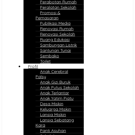
Perabotan Rumah
Peralatan Sekolah
Promosi &
Pemasaran
Publikasi Media
Renovasi Rumah
Renovasi Sekolah
Ruang Edukasi
Sambungan Listrik
Santunan Tunai
Sembako
Toilet
Profil
Anak Cerebral
Palsy
Anak Gizi Buruk
Anak Putus Sekolah
Anak Terlantar
Anak Yatim Piatu
Desa Miskin
Keluarga Miskin
Lansia Miskin
Lansia Sebatang
Kara
Panti Asuhan