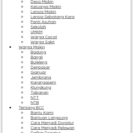
Desa Miskin
Keluarga Miskin
Lansia Miskin
Lansia Sebatang Kara
Panti Asuhan
Sekolah
UMKM
Warga Cacat
Warga Sakit
Warga Miskin
Badung
Bangli
Buleleng
Denpasar
Gianyar
Jembrana
Karangasem
Klungkung
Tabanan
NTT
NTB
Tentang BCC
Bantu Kami
Bantuan Langsung
Cara Menjadi Donatur
Cara Menjadi Relawan
Daftar Donatur