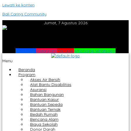
Lewati ke konten
Bali Caring Community
Jumat, 7 Agustus 2026
Facebook
Instagram
Youtube
Whatsapp
Whatsapp
Menu
Beranda
Program
Akses Air Bersih
Alat Bantu Disabilitas
Asuransi
Bahan Bangunan
Bantuan Kasur
Bantuan Sepeda
Bantuan Ternak
Bedah Rumah
Bencana Alam
Biaya Sekolah
Donor Darah