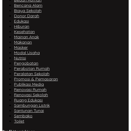
Bedah Rumah
Bencana Alam
Biaya Sekolah
Donor Darah
Edukasi
Hiburan
Kesehatan
Mainan Anak
Makanan
Masker
Modal Usaha
Nutrisi
Pengobatan
Perabotan Rumah
Peralatan Sekolah
Promosi & Pemasaran
Publikasi Media
Renovasi Rumah
Renovasi Sekolah
Ruang Edukasi
Sambungan Listrik
Santunan Tunai
Sembako
Toilet