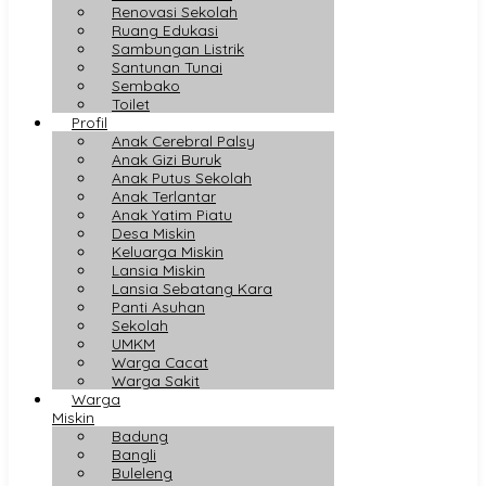
Renovasi Sekolah
Ruang Edukasi
Sambungan Listrik
Santunan Tunai
Sembako
Toilet
Profil
Anak Cerebral Palsy
Anak Gizi Buruk
Anak Putus Sekolah
Anak Terlantar
Anak Yatim Piatu
Desa Miskin
Keluarga Miskin
Lansia Miskin
Lansia Sebatang Kara
Panti Asuhan
Sekolah
UMKM
Warga Cacat
Warga Sakit
Warga
Miskin
Badung
Bangli
Buleleng