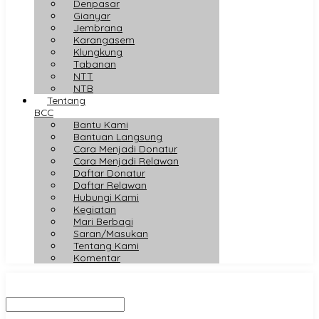
Denpasar
Gianyar
Jembrana
Karangasem
Klungkung
Tabanan
NTT
NTB
Tentang
BCC
Bantu Kami
Bantuan Langsung
Cara Menjadi Donatur
Cara Menjadi Relawan
Daftar Donatur
Daftar Relawan
Hubungi Kami
Kegiatan
Mari Berbagi
Saran/Masukan
Tentang Kami
Komentar