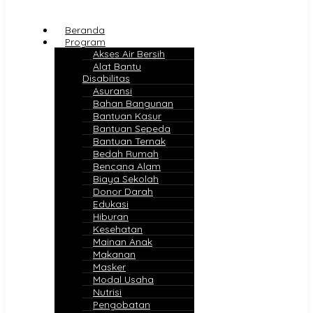
Beranda
Program
Akses Air Bersih
Alat Bantu
Disabilitas
Asuransi
Bahan Bangunan
Bantuan Kasur
Bantuan Sepeda
Bantuan Ternak
Bedah Rumah
Bencana Alam
Biaya Sekolah
Donor Darah
Edukasi
Hiburan
Kesehatan
Mainan Anak
Makanan
Masker
Modal Usaha
Nutrisi
Pengobatan