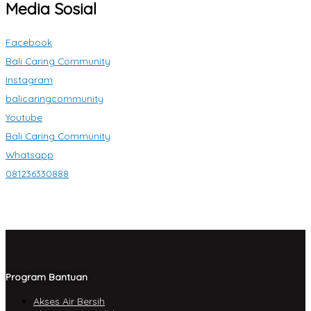
Media Sosial
Facebook
Bali Caring Community
Instagram
balicaringcommunity
Youtube
Bali Caring Community
Whatsapp
081236330888
Program Bantuan
Akses Air Bersih