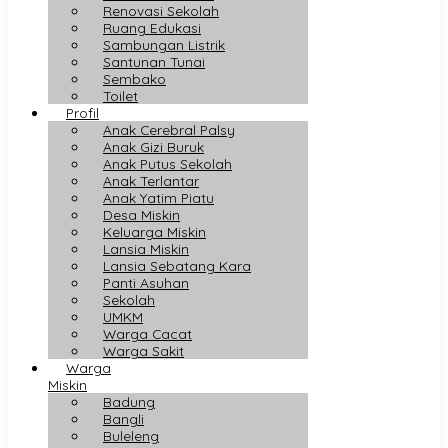
Renovasi Sekolah
Ruang Edukasi
Sambungan Listrik
Santunan Tunai
Sembako
Toilet
Profil
Anak Cerebral Palsy
Anak Gizi Buruk
Anak Putus Sekolah
Anak Terlantar
Anak Yatim Piatu
Desa Miskin
Keluarga Miskin
Lansia Miskin
Lansia Sebatang Kara
Panti Asuhan
Sekolah
UMKM
Warga Cacat
Warga Sakit
Warga
Miskin
Badung
Bangli
Buleleng