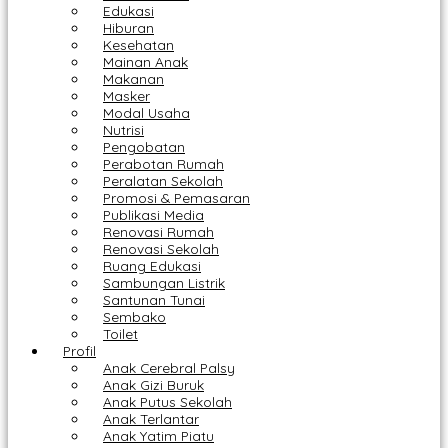
Edukasi
Hiburan
Kesehatan
Mainan Anak
Makanan
Masker
Modal Usaha
Nutrisi
Pengobatan
Perabotan Rumah
Peralatan Sekolah
Promosi & Pemasaran
Publikasi Media
Renovasi Rumah
Renovasi Sekolah
Ruang Edukasi
Sambungan Listrik
Santunan Tunai
Sembako
Toilet
Profil
Anak Cerebral Palsy
Anak Gizi Buruk
Anak Putus Sekolah
Anak Terlantar
Anak Yatim Piatu