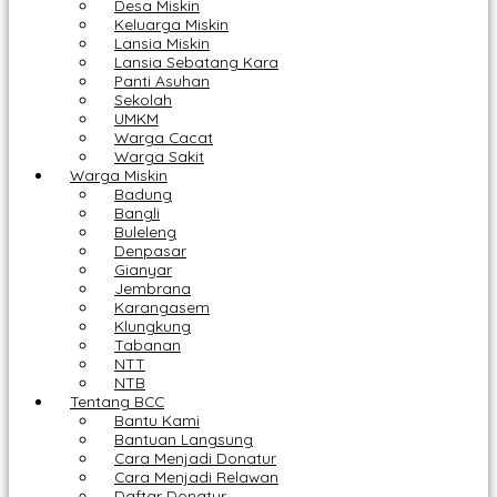
Desa Miskin
Keluarga Miskin
Lansia Miskin
Lansia Sebatang Kara
Panti Asuhan
Sekolah
UMKM
Warga Cacat
Warga Sakit
Warga Miskin
Badung
Bangli
Buleleng
Denpasar
Gianyar
Jembrana
Karangasem
Klungkung
Tabanan
NTT
NTB
Tentang BCC
Bantu Kami
Bantuan Langsung
Cara Menjadi Donatur
Cara Menjadi Relawan
Daftar Donatur