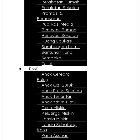
Perabotan Rumah
Peralatan Sekolah
Promosi &
Pemasaran
Publikasi Media
Renovasi Rumah
Renovasi Sekolah
Ruang Edukasi
Sambungan Listrik
Santunan Tunai
Sembako
Toilet
Profil
Anak Cerebral
Palsy
Anak Gizi Buruk
Anak Putus Sekolah
Anak Terlantar
Anak Yatim Piatu
Desa Miskin
Keluarga Miskin
Lansia Miskin
Lansia Sebatang
Kara
Panti Asuhan