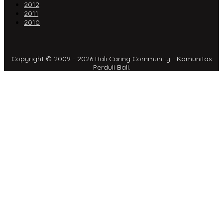
2012
2011
2010
Copyright © 2009 - 2026 Bali Caring Community - Komunitas
Perduli Bali.