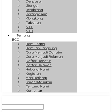
Denpasar
Gianyar
Jembrana
Karangasem
Klungkung
Tabanan
NTT
NTB
Tentang
BCC
Bantu Kami
Bantuan Langsung
Cara Menjadi Donatur
Cara Menjadi Relawan
Daftar Donatur
Daftar Relawan
Hubungi Kami
Kegiatan
Mari Berbagi
Saran/Masukan
Tentang Kami
Komentar