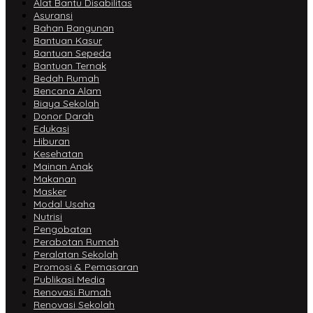
Alat Bantu Disabilitas
Asuransi
Bahan Bangunan
Bantuan Kasur
Bantuan Sepeda
Bantuan Ternak
Bedah Rumah
Bencana Alam
Biaya Sekolah
Donor Darah
Edukasi
Hiburan
Kesehatan
Mainan Anak
Makanan
Masker
Modal Usaha
Nutrisi
Pengobatan
Perabotan Rumah
Peralatan Sekolah
Promosi & Pemasaran
Publikasi Media
Renovasi Rumah
Renovasi Sekolah