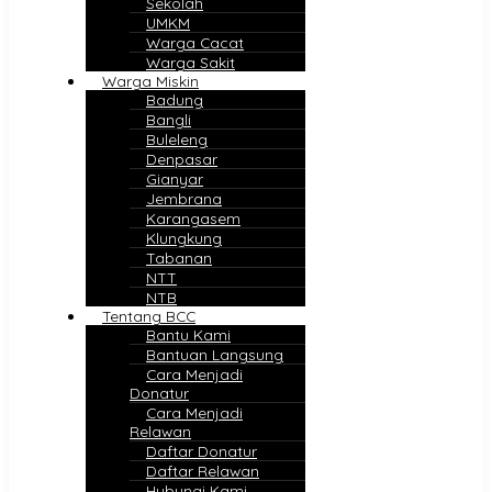
Sekolah
UMKM
Warga Cacat
Warga Sakit
Warga Miskin
Badung
Bangli
Buleleng
Denpasar
Gianyar
Jembrana
Karangasem
Klungkung
Tabanan
NTT
NTB
Tentang BCC
Bantu Kami
Bantuan Langsung
Cara Menjadi
Donatur
Cara Menjadi
Relawan
Daftar Donatur
Daftar Relawan
Hubungi Kami