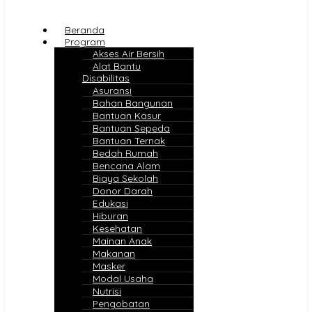
Beranda
Program
Akses Air Bersih
Alat Bantu
Disabilitas
Asuransi
Bahan Bangunan
Bantuan Kasur
Bantuan Sepeda
Bantuan Ternak
Bedah Rumah
Bencana Alam
Biaya Sekolah
Donor Darah
Edukasi
Hiburan
Kesehatan
Mainan Anak
Makanan
Masker
Modal Usaha
Nutrisi
Pengobatan