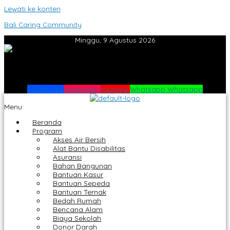
Lewati ke konten
Bali Caring Community
Minggu, 9 Agustus 2026
Facebook
Instagram
Youtube
Whatsapp
Whatsapp
Menu
Beranda
Program
Akses Air Bersih
Alat Bantu Disabilitas
Asuransi
Bahan Bangunan
Bantuan Kasur
Bantuan Sepeda
Bantuan Ternak
Bedah Rumah
Bencana Alam
Biaya Sekolah
Donor Darah