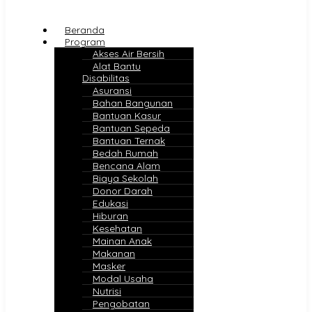
Beranda
Program
Akses Air Bersih
Alat Bantu
Disabilitas
Asuransi
Bahan Bangunan
Bantuan Kasur
Bantuan Sepeda
Bantuan Ternak
Bedah Rumah
Bencana Alam
Biaya Sekolah
Donor Darah
Edukasi
Hiburan
Kesehatan
Mainan Anak
Makanan
Masker
Modal Usaha
Nutrisi
Pengobatan