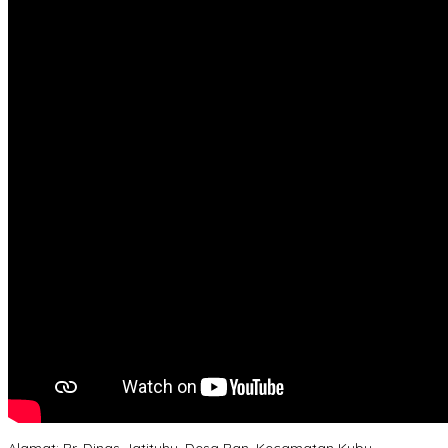
Alamat: Br. Dinas Jatituhu, Desa Ban, Kecamatan Kubu,