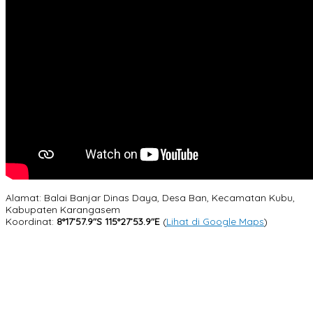
Alamat: Balai Banjar Dinas Daya, Desa Ban, Kecamatan Kubu,
Kabupaten Karangasem
Koordinat:
8°17’57.9″S 115°27’53.9″E
(
Lihat di Google Maps
)