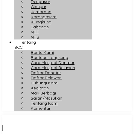
Denpasar
Gianyar
Jembrana
Karangasem
Klungkung
Tabanan
NTT
NTB
Tentang
BCC
Bantu Kami
Bantuan Langsung
Cara Menjadi Donatur
Cara Menjadi Relawan
Daftar Donatur
Daftar Relawan
Hubungi Kami
Kegiatan
Mari Berbagi
Saran/Masukan
Tentang Kami
Komentar