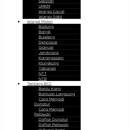
Sekolah
UMKM
Warga Cacat
Warga Sakit
Warga Miskin
Badung
Bangli
Buleleng
Denpasar
Gianyar
Jembrana
Karangasem
Klungkung
Tabanan
NTT
NTB
Tentang BCC
Bantu Kami
Bantuan Langsung
Cara Menjadi
Donatur
Cara Menjadi
Relawan
Daftar Donatur
Daftar Relawan
Hubungi Kami