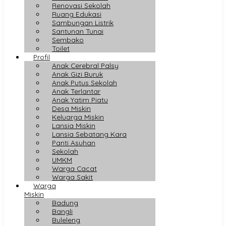
Renovasi Sekolah
Ruang Edukasi
Sambungan Listrik
Santunan Tunai
Sembako
Toilet
Profil
Anak Cerebral Palsy
Anak Gizi Buruk
Anak Putus Sekolah
Anak Terlantar
Anak Yatim Piatu
Desa Miskin
Keluarga Miskin
Lansia Miskin
Lansia Sebatang Kara
Panti Asuhan
Sekolah
UMKM
Warga Cacat
Warga Sakit
Warga
Miskin
Badung
Bangli
Buleleng