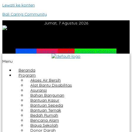
Lewati ke konten
Bali Caring Community
Jumat, 7 Agustus 2026
Facebook
Instagram
Youtube
Whatsapp
Whatsapp
Menu
Beranda
Program
Akses Air Bersih
Alat Bantu Disabilitas
Asuransi
Bahan Bangunan
Bantuan Kasur
Bantuan Sepeda
Bantuan Ternak
Bedah Rumah
Bencana Alam
Biaya Sekolah
Donor Darah