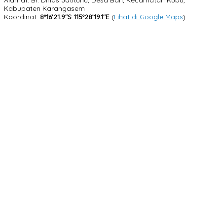
Kabupaten Karangasem
Koordinat:
8°16’21.9″S 115°28’19.1″E
(
Lihat di Google Maps
)