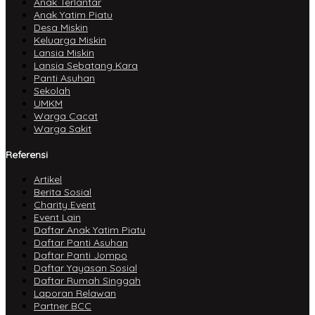
Anak Terlantar
Anak Yatim Piatu
Desa Miskin
Keluarga Miskin
Lansia Miskin
Lansia Sebatang Kara
Panti Asuhan
Sekolah
UMKM
Warga Cacat
Warga Sakit
Referensi
Artikel
Berita Sosial
Charity Event
Event Lain
Daftar Anak Yatim Piatu
Daftar Panti Asuhan
Daftar Panti Jompo
Daftar Yayasan Sosial
Daftar Rumah Singgah
Laporan Relawan
Partner BCC