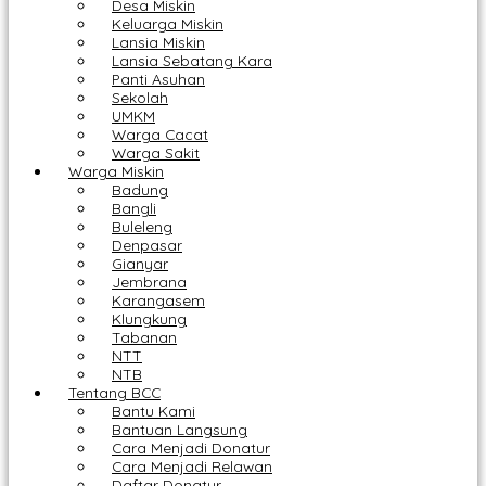
Desa Miskin
Keluarga Miskin
Lansia Miskin
Lansia Sebatang Kara
Panti Asuhan
Sekolah
UMKM
Warga Cacat
Warga Sakit
Warga Miskin
Badung
Bangli
Buleleng
Denpasar
Gianyar
Jembrana
Karangasem
Klungkung
Tabanan
NTT
NTB
Tentang BCC
Bantu Kami
Bantuan Langsung
Cara Menjadi Donatur
Cara Menjadi Relawan
Daftar Donatur