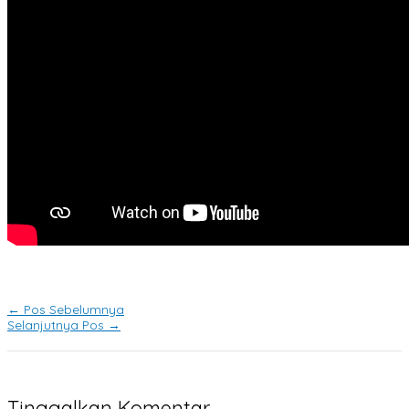
←
Pos Sebelumnya
Selanjutnya Pos
→
Tinggalkan Komentar