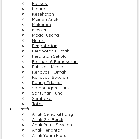
Edukasi
Hiburan
Kesehatan
Mainan Anak
Makanan
Masker
Modal Usaha
Nutrisi
Pengobatan
Perabotan Rumah
Peralatan Sekolah
Promosi & Pemasaran
Publikasi Media
Renovasi Rumah
Renovasi Sekolah
Ruang Edukasi
Sambungan Listrik
Santunan Tunai
Sembako
Toilet
Profil
Anak Cerebral Palsy
Anak Gizi Buruk
Anak Putus Sekolah
Anak Terlantar
Anak Yatim Piatu