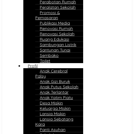
Perabotan Rumah
Peralatan Sekolah
Promosi &
Pemasaran
Publikasi Media
Renovasi Rumah
Renovasi Sekolah
Ruang Edukasi
Sambungan Listrik
Santunan Tunai
Sembako
Toilet
Profil
Anak Cerebral
Palsy
Anak Gizi Buruk
Anak Putus Sekolah
Anak Terlantar
Anak Yatim Piatu
Desa Miskin
Keluarga Miskin
Lansia Miskin
Lansia Sebatang
Kara
Panti Asuhan