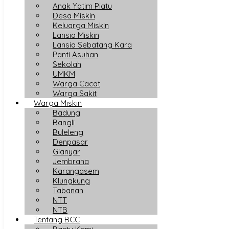
Anak Yatim Piatu
Desa Miskin
Keluarga Miskin
Lansia Miskin
Lansia Sebatang Kara
Panti Asuhan
Sekolah
UMKM
Warga Cacat
Warga Sakit
Warga Miskin
Badung
Bangli
Buleleng
Denpasar
Gianyar
Jembrana
Karangasem
Klungkung
Tabanan
NTT
NTB
Tentang BCC