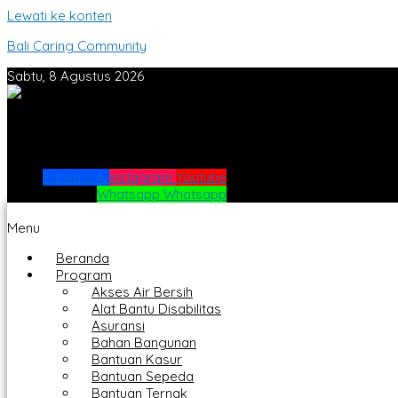
Lewati ke konten
Bali Caring Community
Sabtu, 8 Agustus 2026
Facebook
Instagram
Youtube
Whatsapp
Whatsapp
Menu
Beranda
Program
Akses Air Bersih
Alat Bantu Disabilitas
Asuransi
Bahan Bangunan
Bantuan Kasur
Bantuan Sepeda
Bantuan Ternak