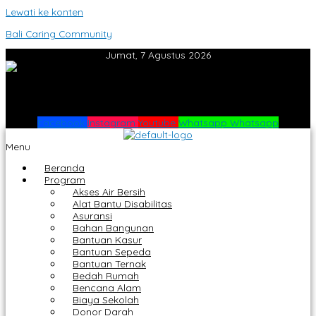
Lewati ke konten
Bali Caring Community
Jumat, 7 Agustus 2026
Facebook
Instagram
Youtube
Whatsapp
Whatsapp
Menu
Beranda
Program
Akses Air Bersih
Alat Bantu Disabilitas
Asuransi
Bahan Bangunan
Bantuan Kasur
Bantuan Sepeda
Bantuan Ternak
Bedah Rumah
Bencana Alam
Biaya Sekolah
Donor Darah