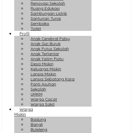
Renovasi Sekolah
Ruang Edukasi
Sambungan Listrik
Santunan Tunai
Sembako
Toilet
Profil
Anak Cerebral Palsy
Anak Gizi Buruk
Anak Putus Sekolah
Anak Terlantar
Anak Yatim Piatu
Desa Miskin
Keluarga Miskin
Lansia Miskin
Lansia Sebatang Kara
Panti Asuhan
Sekolah
UMKM
Warga Cacat
Warga Sakit
Warga
Miskin
Badung
Bangli
Buleleng