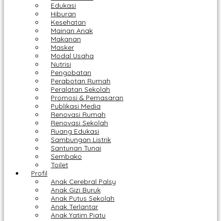
Edukasi
Hiburan
Kesehatan
Mainan Anak
Makanan
Masker
Modal Usaha
Nutrisi
Pengobatan
Perabotan Rumah
Peralatan Sekolah
Promosi & Pemasaran
Publikasi Media
Renovasi Rumah
Renovasi Sekolah
Ruang Edukasi
Sambungan Listrik
Santunan Tunai
Sembako
Toilet
Profil
Anak Cerebral Palsy
Anak Gizi Buruk
Anak Putus Sekolah
Anak Terlantar
Anak Yatim Piatu