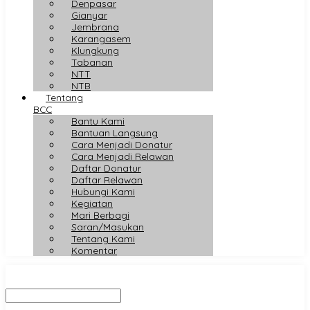
Denpasar
Gianyar
Jembrana
Karangasem
Klungkung
Tabanan
NTT
NTB
Tentang
BCC
Bantu Kami
Bantuan Langsung
Cara Menjadi Donatur
Cara Menjadi Relawan
Daftar Donatur
Daftar Relawan
Hubungi Kami
Kegiatan
Mari Berbagi
Saran/Masukan
Tentang Kami
Komentar