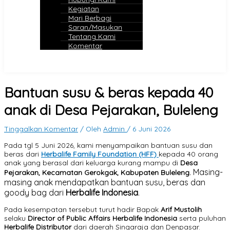
Kegiatan
Mari Berbagi
Saran/Masukan
Tentang Kami
Komentar
Bantuan susu & beras kepada 40
anak di Desa Pejarakan, Buleleng
Tinggalkan Komentar
/ Oleh
Admin
/
6 Juni 2026
Pada tgl 5 Juni 2026, kami menyampaikan bantuan susu dan
beras dari
Herbalife Family Foundation (HFF)
kepada 40 orang
anak yang berasal dari keluarga kurang mampu di
Desa
Masing-
Pejarakan,
Kecamatan Gerokgak, Kabupaten Buleleng.
masing anak mendapatkan bantuan susu, beras dan
goody bag dari
Herbalife Indonesia
.
Pada kesempatan tersebut turut hadir Bapak
Arif Mustolih
selaku
Director of Public Affairs Herbalife Indonesia
serta puluhan
Herbalife Distributor
dari daerah Singaraja dan Denpasar.