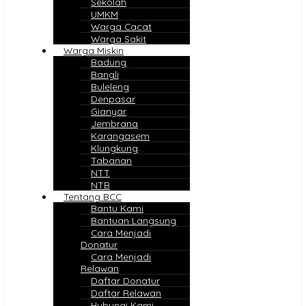
Sekolah
UMKM
Warga Cacat
Warga Sakit
Warga Miskin
Badung
Bangli
Buleleng
Denpasar
Gianyar
Jembrana
Karangasem
Klungkung
Tabanan
NTT
NTB
Tentang BCC
Bantu Kami
Bantuan Langsung
Cara Menjadi
Donatur
Cara Menjadi
Relawan
Daftar Donatur
Daftar Relawan
Hubungi Kami