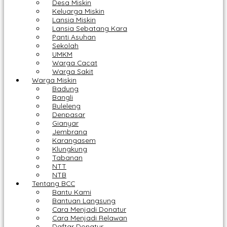
Desa Miskin
Keluarga Miskin
Lansia Miskin
Lansia Sebatang Kara
Panti Asuhan
Sekolah
UMKM
Warga Cacat
Warga Sakit
Warga Miskin
Badung
Bangli
Buleleng
Denpasar
Gianyar
Jembrana
Karangasem
Klungkung
Tabanan
NTT
NTB
Tentang BCC
Bantu Kami
Bantuan Langsung
Cara Menjadi Donatur
Cara Menjadi Relawan
Daftar Donatur