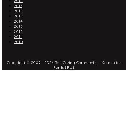
2018
2017
2016
2015
2014
2013
2012
2011
2010
Copyright © 2009 - 2026 Bali Caring Community - Komunitas
Perduli Bali.