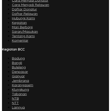
Cara Menjadi Donatur
Cara Menjadi Relawan
Daftar Donatur
Daftar Relawan
Hubungi Kami
Kegiatan
Mari Berbagi
Saran/Masukan
Tentang Kami
Komentar
Kegiatan BCC
Badung
Bangli
Buleleng
Denpasar
Gianyar
Jembrana
Karangasem
Klungkung
Tabanan
NTB
NTT
Lainnya