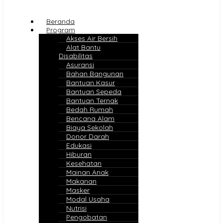
Beranda
Program
Akses Air Bersih
Alat Bantu
Disabilitas
Asuransi
Bahan Bangunan
Bantuan Kasur
Bantuan Sepeda
Bantuan Ternak
Bedah Rumah
Bencana Alam
Biaya Sekolah
Donor Darah
Edukasi
Hiburan
Kesehatan
Mainan Anak
Makanan
Masker
Modal Usaha
Nutrisi
Pengobatan