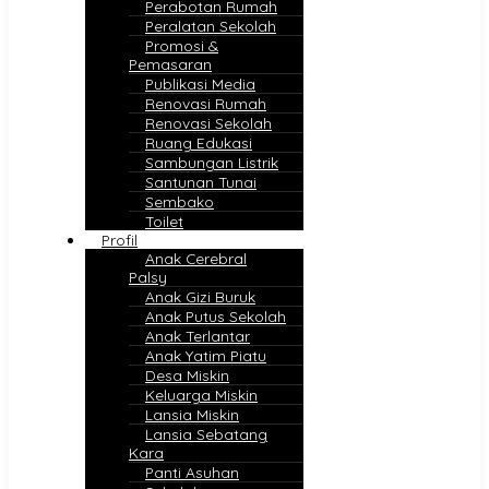
Perabotan Rumah
Peralatan Sekolah
Promosi &
Pemasaran
Publikasi Media
Renovasi Rumah
Renovasi Sekolah
Ruang Edukasi
Sambungan Listrik
Santunan Tunai
Sembako
Toilet
Profil
Anak Cerebral
Palsy
Anak Gizi Buruk
Anak Putus Sekolah
Anak Terlantar
Anak Yatim Piatu
Desa Miskin
Keluarga Miskin
Lansia Miskin
Lansia Sebatang
Kara
Panti Asuhan