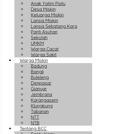
Anak Yatim Piatu
Desa Miskin
Keluarga Miskin
Lansia Miskin
Lansia Sebatang Kara
Panti Asuhan
Sekolah
UMKM
Warga Cacat
Warga Sakit
Warga Miskin
Badung
Bangli
Buleleng
Denpasar
Gianyar
Jembrana
Karangasem
Klungkung
Tabanan
NTT
NTB
Tentang BCC