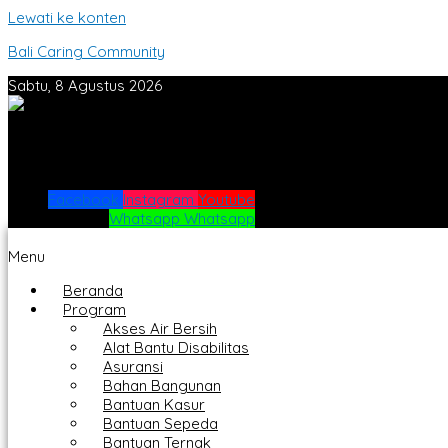
Lewati ke konten
Bali Caring Community
Sabtu, 8 Agustus 2026
Facebook
Instagram
Youtube
Whatsapp
Whatsapp
Menu
Beranda
Program
Akses Air Bersih
Alat Bantu Disabilitas
Asuransi
Bahan Bangunan
Bantuan Kasur
Bantuan Sepeda
Bantuan Ternak