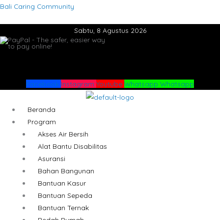
Lewati
Menu
Menu
Bali Caring Community
ke
Sabtu, 8 Agustus 2026
konten
Facebook
Instagram
Youtube
Whatsapp
Whatsapp
Beranda
Program
Akses Air Bersih
Alat Bantu Disabilitas
Asuransi
Bahan Bangunan
Bantuan Kasur
Bantuan Sepeda
Bantuan Ternak
Bedah Rumah