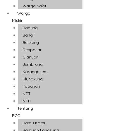
Warga Sakit
Warga
Miskin
Badung
Bangli
Buleleng
Denpasar
Gianyar
Jembrana
Karangasem
Klungkung
Tabanan
NTT
NTB
Tentang
BCC
Bantu Kami
Bantuan Langsung