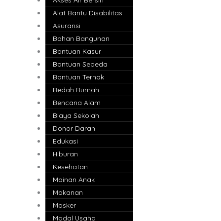
Alat Bantu Disabilitas
Asuransi
Bahan Bangunan
Bantuan Kasur
Bantuan Sepeda
Bantuan Ternak
Bedah Rumah
Bencana Alam
Biaya Sekolah
Donor Darah
Edukasi
Hiburan
Kesehatan
Mainan Anak
Makanan
Masker
Modal Usaha