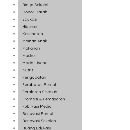
Biaya Sekolah
Donor Darah
Edukasi
Hiburan
Kesehatan
Mainan Anak
Makanan
Masker
Modal Usaha
Nutrisi
Pengobatan
Perabotan Rumah
Peralatan Sekolah
Promosi & Pemasaran
Publikasi Media
Renovasi Rumah
Renovasi Sekolah
Ruang Edukasi