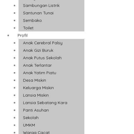
Sambungan Listrik
Santunan Tunai
Sembako
Toilet
Profil
Anak Cerebral Palsy
Anak Gizi Buruk
Anak Putus Sekolah
Anak Terlantar
Anak Yatim Piatu
Desa Miskin
Keluarga Miskin
Lansia Miskin
Lansia Sebatang Kara
Panti Asuhan
Sekolah
UMKM
Warga Cacat