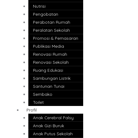
Nutrisi
Pengobatan
Perabotan Rumah
Peralatan Sekolah
Promosi & Pemasaran
Publikasi Media
Renovasi Rumah
Renovasi Sekolah
Ruang Edukasi
Sambungan Listrik
Santunan Tunai
Sembako
Toilet
Profil
Anak Cerebral Palsy
Anak Gizi Buruk
Anak Putus Sekolah