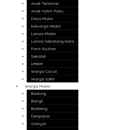
Anak Terlantar
Anak Yatim Piatu
Desa Miskin
Keluarga Miskin
Lansia Miskin
Lansia Sebatang Kara
Panti Asuhan
Sekolah
UMKM
Warga Cacat
Warga Sakit
Warga Miskin
Badung
Bangli
Buleleng
Denpasar
Gianyar