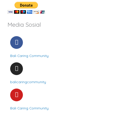
Media Sosial
F
a
c
Bali Caring Community
e
b
I
o
n
o
s
balicaringcommunity
k
t
a
Y
g
o
r
u
Bali Caring Community
a
t