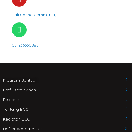
g
o
r
u
Bali Caring Community
a
t
m
u
W
b
h
e
a
081236330888
t
s
a
p
p
Program Bantuan
Profil Kemiskinan
Referensi
Tentang BCC
Kegiatan BCC
Daftar Warga Miskin