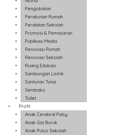
Nutrisi
Pengobatan
Perabotan Rumah
Peralatan Sekolah
Promosi & Pemasaran
Publikasi Media
Renovasi Rumah
Renovasi Sekolah
Ruang Edukasi
Sambungan Listrik
Santunan Tunai
Sembako
Toilet
Profil
Anak Cerebral Palsy
Anak Gizi Buruk
Anak Putus Sekolah