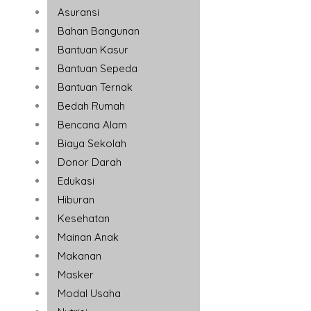
Asuransi
Bahan Bangunan
Bantuan Kasur
Bantuan Sepeda
Bantuan Ternak
Bedah Rumah
Bencana Alam
Biaya Sekolah
Donor Darah
Edukasi
Hiburan
Kesehatan
Mainan Anak
Makanan
Masker
Modal Usaha