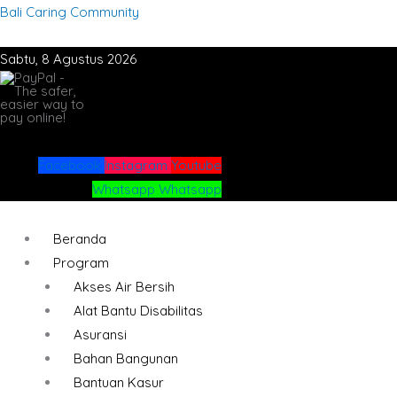
Lewati
Menu
Menu
Bali Caring Community
ke
konten
Sabtu, 8 Agustus 2026
Facebook
Instagram
Youtube
Whatsapp
Whatsapp
Beranda
Program
Akses Air Bersih
Alat Bantu Disabilitas
Asuransi
Bahan Bangunan
Bantuan Kasur