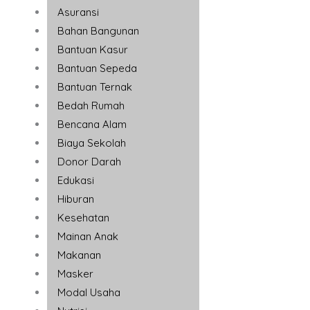
Asuransi
Bahan Bangunan
Bantuan Kasur
Bantuan Sepeda
Bantuan Ternak
Bedah Rumah
Bencana Alam
Biaya Sekolah
Donor Darah
Edukasi
Hiburan
Kesehatan
Mainan Anak
Makanan
Masker
Modal Usaha