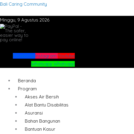
Lewati
Menu
Menu
Bali Caring Community
ke
konten
Minggu, 9 Agustus 2026
Facebook
Instagram
Youtube
Whatsapp
Whatsapp
Beranda
Program
Akses Air Bersih
Alat Bantu Disabilitas
Asuransi
Bahan Bangunan
Bantuan Kasur