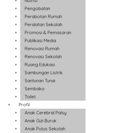
Nutrisi
Pengobatan
Perabotan Rumah
Peralatan Sekolah
Promosi & Pemasaran
Publikasi Media
Renovasi Rumah
Renovasi Sekolah
Ruang Edukasi
Sambungan Listrik
Santunan Tunai
Sembako
Toilet
Profil
Anak Cerebral Palsy
Anak Gizi Buruk
Anak Putus Sekolah