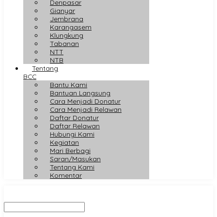
Denpasar
Gianyar
Jembrana
Karangasem
Klungkung
Tabanan
NTT
NTB
Tentang
BCC
Bantu Kami
Bantuan Langsung
Cara Menjadi Donatur
Cara Menjadi Relawan
Daftar Donatur
Daftar Relawan
Hubungi Kami
Kegiatan
Mari Berbagi
Saran/Masukan
Tentang Kami
Komentar