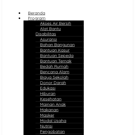
Beranda
Program
Akses Air Bersih
Alat Bantu
Disabilitas
Asuransi
Bahan Bangunan
Bantuan Kasur
Bantuan Sepeda
Bantuan Ternak
Bedah Rumah
Bencana Alam
Biaya Sekolah
Donor Darah
Edukasi
Hiburan
Kesehatan
Mainan Anak
Makanan
Masker
Modal Usaha
Nutrisi
Pengobatan