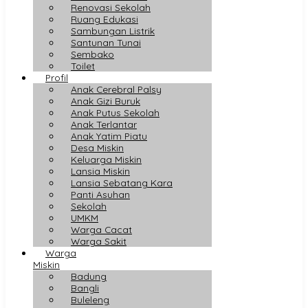
Renovasi Sekolah
Ruang Edukasi
Sambungan Listrik
Santunan Tunai
Sembako
Toilet
Profil
Anak Cerebral Palsy
Anak Gizi Buruk
Anak Putus Sekolah
Anak Terlantar
Anak Yatim Piatu
Desa Miskin
Keluarga Miskin
Lansia Miskin
Lansia Sebatang Kara
Panti Asuhan
Sekolah
UMKM
Warga Cacat
Warga Sakit
Warga
Miskin
Badung
Bangli
Buleleng