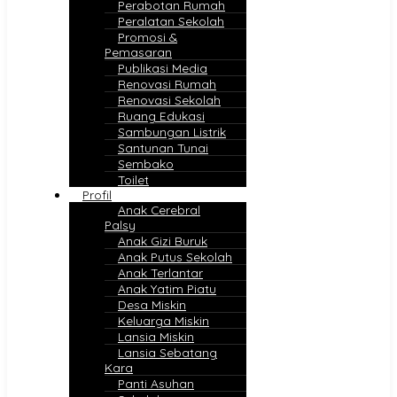
Perabotan Rumah
Peralatan Sekolah
Promosi &
Pemasaran
Publikasi Media
Renovasi Rumah
Renovasi Sekolah
Ruang Edukasi
Sambungan Listrik
Santunan Tunai
Sembako
Toilet
Profil
Anak Cerebral
Palsy
Anak Gizi Buruk
Anak Putus Sekolah
Anak Terlantar
Anak Yatim Piatu
Desa Miskin
Keluarga Miskin
Lansia Miskin
Lansia Sebatang
Kara
Panti Asuhan