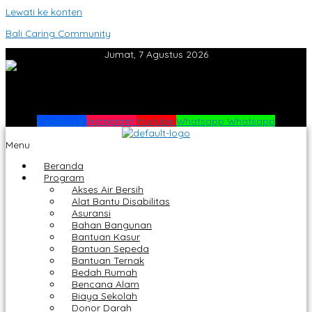
Lewati ke konten
Bali Caring Community
Jumat, 7 Agustus 2026
Facebook
Instagram
Youtube
Whatsapp
Whatsapp
Menu
Beranda
Program
Akses Air Bersih
Alat Bantu Disabilitas
Asuransi
Bahan Bangunan
Bantuan Kasur
Bantuan Sepeda
Bantuan Ternak
Bedah Rumah
Bencana Alam
Biaya Sekolah
Donor Darah