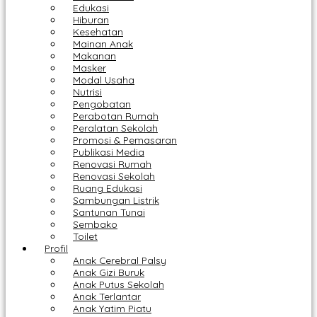
Edukasi
Hiburan
Kesehatan
Mainan Anak
Makanan
Masker
Modal Usaha
Nutrisi
Pengobatan
Perabotan Rumah
Peralatan Sekolah
Promosi & Pemasaran
Publikasi Media
Renovasi Rumah
Renovasi Sekolah
Ruang Edukasi
Sambungan Listrik
Santunan Tunai
Sembako
Toilet
Profil
Anak Cerebral Palsy
Anak Gizi Buruk
Anak Putus Sekolah
Anak Terlantar
Anak Yatim Piatu