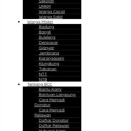
Sekolah
UMKM
Warga Cacat
Warga Sakit
Warga Miskin
Badung
Bangli
Buleleng
Denpasar
Gianyar
Jembrana
Karangasem
Klungkung
Tabanan
NTT
NTB
Tentang BCC
Bantu Kami
Bantuan Langsung
Cara Menjadi
Donatur
Cara Menjadi
Relawan
Daftar Donatur
Daftar Relawan
Hubungi Kami