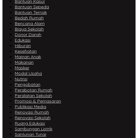
Bantuan Kasur
Bantuan Sepeda
Bantuan Ternak
Bedah Rumah
Bencana Alam
Biaya Sekolah
Donor Darah
Edukasi
Hiburan
Kesehatan
Mainan Anak
Makanan
Masker
Modal Usaha
Nutrisi
Pengobatan
Perabotan Rumah
Peralatan Sekolah
Promosi & Pemasaran
Publikasi Media
Renovasi Rumah
Renovasi Sekolah
Ruang Edukasi
Sambungan Listrik
Santunan Tunai