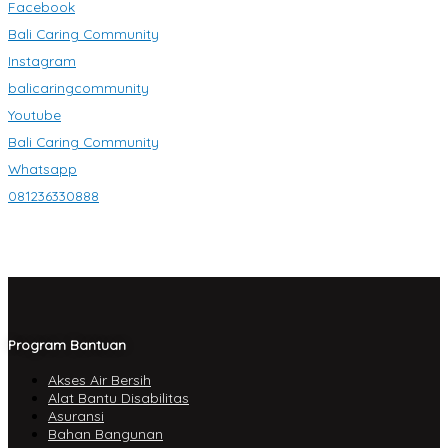
Facebook
Bali Caring Community
Instagram
balicaringcommunity
Youtube
Bali Caring Community
Whatsapp
081236330888
Program Bantuan
Akses Air Bersih
Alat Bantu Disabilitas
Asuransi
Bahan Bangunan