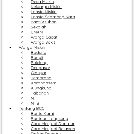
Desa Miskin
Keluarga Miskin
Lansia Miskin
Lansia Sebatang Kara
Panti Asuhan
Sekolah
UMKM
Warga Cacat
Warga Sakit
Warga Miskin
Badung
Bangli
Buleleng
Denpasar
Gianyar
Jembrana
Karangasem
Klungkung
Tabanan
NTT
NTB
Tentang BCC
Bantu Kami
Bantuan Langsung
Cara Menjadi Donatur
Cara Menjadi Relawan
Daftar Donatur