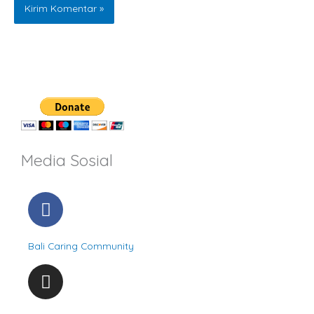
Media Sosial
F
a
c
Bali Caring Community
e
b
I
o
n
o
s