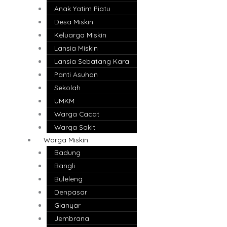
Anak Yatim Piatu
Desa Miskin
Keluarga Miskin
Lansia Miskin
Lansia Sebatang Kara
Panti Asuhan
Sekolah
UMKM
Warga Cacat
Warga Sakit
Warga Miskin
Badung
Bangli
Buleleng
Denpasar
Gianyar
Jembrana