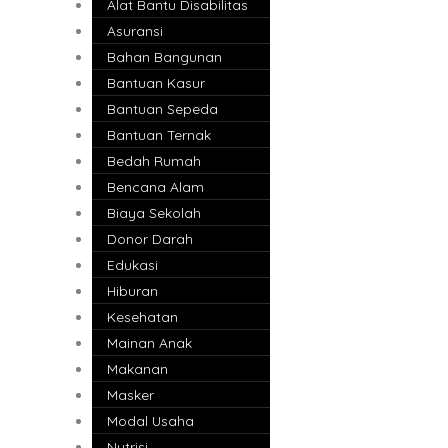
Alat Bantu Disabilitas
Asuransi
Bahan Bangunan
Bantuan Kasur
Bantuan Sepeda
Bantuan Ternak
Bedah Rumah
Bencana Alam
Biaya Sekolah
Donor Darah
Edukasi
Hiburan
Kesehatan
Mainan Anak
Makanan
Masker
Modal Usaha
Nutrisi