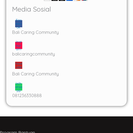
Media Sosial
Fac
ebo
ok
Bali Caring Community
Inst
agr
am
balicaringcommunity
Yout
ube
Bali Caring Community
Wh
atsa
pp
081236330888
Program Bantuan