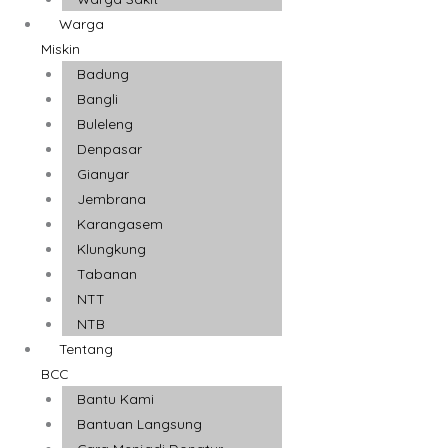
Warga
Miskin
Badung
Bangli
Buleleng
Denpasar
Gianyar
Jembrana
Karangasem
Klungkung
Tabanan
NTT
NTB
Tentang
BCC
Bantu Kami
Bantuan Langsung