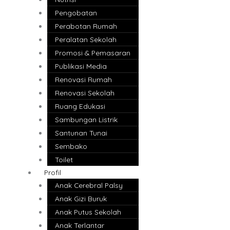
Pengobatan
Perabotan Rumah
Peralatan Sekolah
Promosi & Pemasaran
Publikasi Media
Renovasi Rumah
Renovasi Sekolah
Ruang Edukasi
Sambungan Listrik
Santunan Tunai
Sembako
Toilet
Profil
Anak Cerebral Palsy
Anak Gizi Buruk
Anak Putus Sekolah
Anak Terlantar