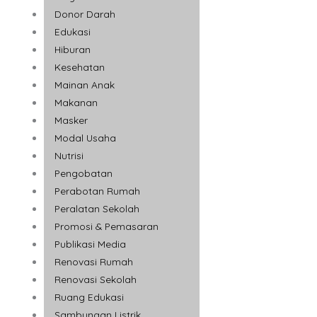
Donor Darah
Edukasi
Hiburan
Kesehatan
Mainan Anak
Makanan
Masker
Modal Usaha
Nutrisi
Pengobatan
Perabotan Rumah
Peralatan Sekolah
Promosi & Pemasaran
Publikasi Media
Renovasi Rumah
Renovasi Sekolah
Ruang Edukasi
Sambungan Listrik