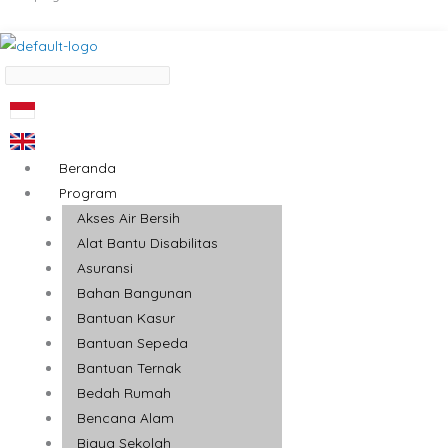
Beranda
Program
Akses Air Bersih
Alat Bantu Disabilitas
Asuransi
Bahan Bangunan
Bantuan Kasur
Bantuan Sepeda
Bantuan Ternak
Bedah Rumah
Bencana Alam
Biaya Sekolah