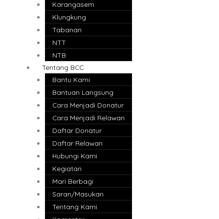
Karangasem
Klungkung
Tabanan
NTT
NTB
Tentang BCC
Bantu Kami
Bantuan Langsung
Cara Menjadi Donatur
Cara Menjadi Relawan
Daftar Donatur
Daftar Relawan
Hubungi Kami
Kegiatan
Mari Berbagi
Saran/Masukan
Tentang Kami