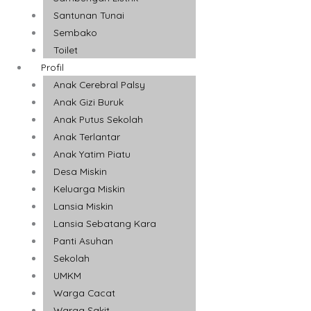
Santunan Tunai
Sembako
Toilet
Profil
Anak Cerebral Palsy
Anak Gizi Buruk
Anak Putus Sekolah
Anak Terlantar
Anak Yatim Piatu
Desa Miskin
Keluarga Miskin
Lansia Miskin
Lansia Sebatang Kara
Panti Asuhan
Sekolah
UMKM
Warga Cacat
Warga Sakit