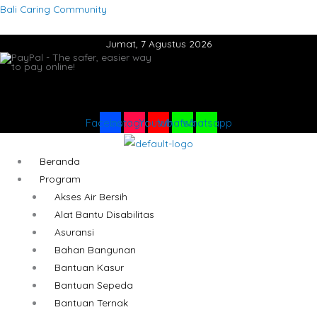
Lewati
Menu
Menu
Bali Caring Community
ke
Jumat, 7 Agustus 2026
konten
Facebook
Instagram
Youtube
Whatsapp
Whatsapp
Beranda
Program
Akses Air Bersih
Alat Bantu Disabilitas
Asuransi
Bahan Bangunan
Bantuan Kasur
Bantuan Sepeda
Bantuan Ternak