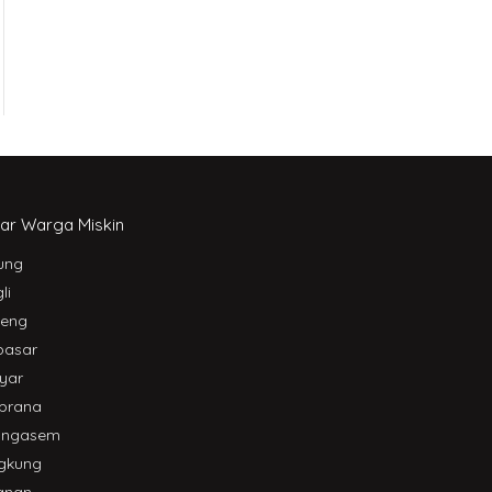
ar Warga Miskin
ung
li
leng
pasar
yar
brana
angasem
gkung