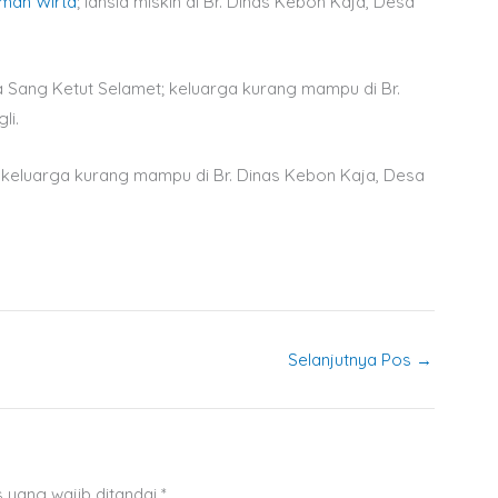
man Wirta
; lansia miskin di Br. Dinas Kebon Kaja, Desa
 Sang Ketut Selamet; keluarga kurang mampu di Br.
li.
keluarga kurang mampu di Br. Dinas Kebon Kaja, Desa
Selanjutnya Pos
→
 yang wajib ditandai
*