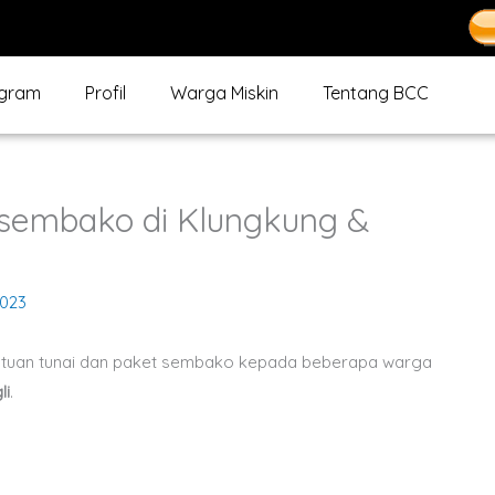
gram
Profil
Warga Miskin
Tentang BCC
 sembako di Klungkung &
2023
ntuan tunai dan paket sembako kepada beberapa warga
li
.