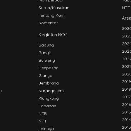
Mari Berbagi
Tab
Saran/Masukan
NTT
Tentang Kami
Arsi
Komentar
202
Kegiatan BCC
202
202
Badung
202
Bangli
202
Buleleng
2021
Denpasar
202
Gianyar
2019
Jembrana
2018
u
Karangasem
2017
Klungkung
2016
Tabanan
2015
NTB
2014
NTT
2013
Lainnya