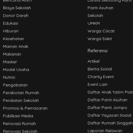
Bencana Alam
Lansia Sebatang Kara
Biaya Sekolah
Panti Asuhan
Donor Darah
Sekolah
Edukasi
UMKM
Hiburan
Warga Cacat
Kesehatan
Warga Sakit
Mainan Anak
Referensi
Makanan
Artikel
Masker
Berita Sosial
Modal Usaha
Charity Event
Nutrisi
Event Lain
Pengobatan
Daftar Anak Yatim Piat
Perabotan Rumah
Daftar Panti Asuhan
Peralatan Sekolah
Daftar Panti Jompo
Promosi & Pemasaran
Daftar Yayasan Sosial
Publikasi Media
Daftar Rumah Singgah
Renovasi Rumah
Laporan Relawan
Renovasi Sekolah