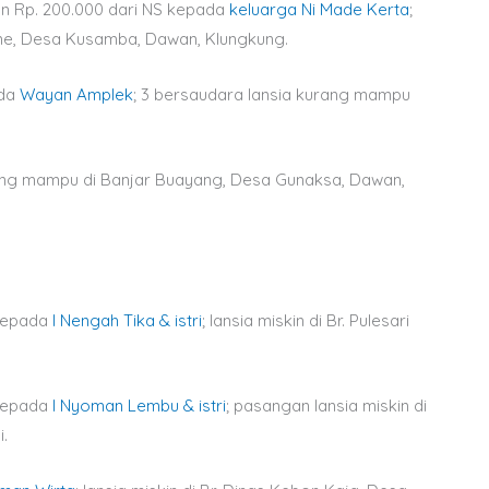
dan Rp. 200.000 dari NS kepada
keluarga Ni Made Kerta
;
me, Desa Kusamba, Dawan, Klungkung.
ada
Wayan Amplek
; 3 bersaudara lansia kurang mampu
ng mampu di Banjar Buayang, Desa Gunaksa, Dawan,
 kepada
I Nengah Tika & istri
; lansia miskin di Br. Pulesari
 kepada
I Nyoman Lembu & istri
; pasangan lansia miskin di
.