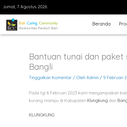
Lewati
Jumat, 7 Agustus 2026
ke
konten
Beranda
Pro
Bantuan tunai dan paket
Bangli
Tinggalkan Komentar
/ Oleh
Admin
/
9 Februari 
Pada tgl 8 Februari 2023 kami menyampaikan ba
kurang mampu di Kabupaten
Klungkung
dan
Bang
KLUNGKUNG