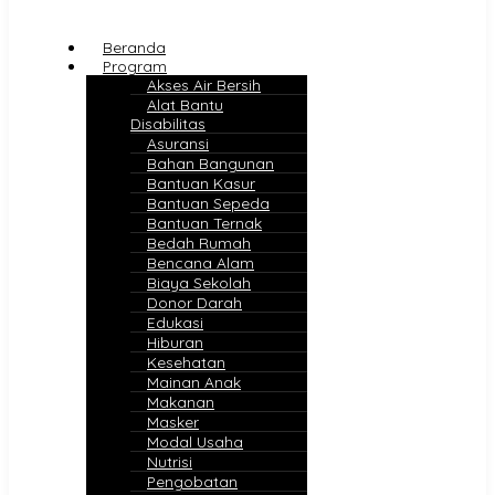
Beranda
Program
Akses Air Bersih
Alat Bantu
Disabilitas
Asuransi
Bahan Bangunan
Bantuan Kasur
Bantuan Sepeda
Bantuan Ternak
Bedah Rumah
Bencana Alam
Biaya Sekolah
Donor Darah
Edukasi
Hiburan
Kesehatan
Mainan Anak
Makanan
Masker
Modal Usaha
Nutrisi
Pengobatan