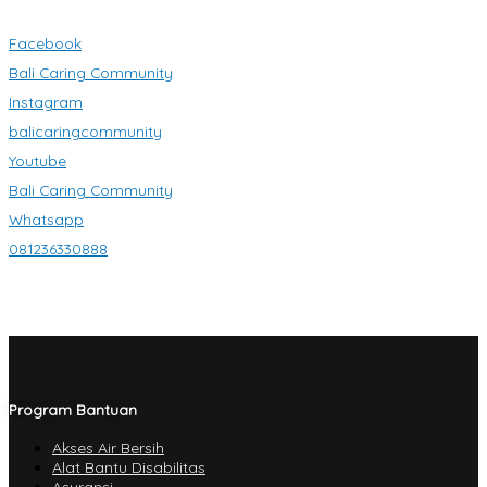
Facebook
Bali Caring Community
Instagram
balicaringcommunity
Youtube
Bali Caring Community
Whatsapp
081236330888
Program Bantuan
Akses Air Bersih
Alat Bantu Disabilitas