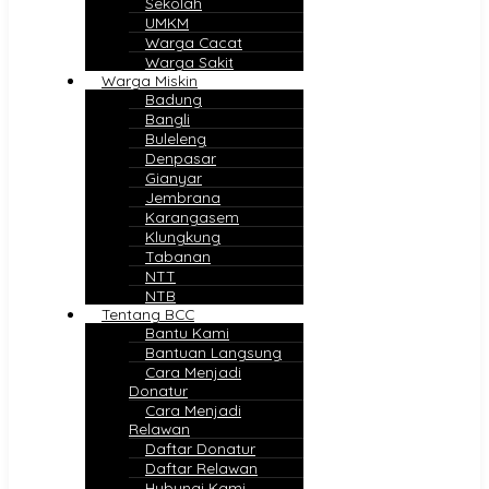
Sekolah
UMKM
Warga Cacat
Warga Sakit
Warga Miskin
Badung
Bangli
Buleleng
Denpasar
Gianyar
Jembrana
Karangasem
Klungkung
Tabanan
NTT
NTB
Tentang BCC
Bantu Kami
Bantuan Langsung
Cara Menjadi
Donatur
Cara Menjadi
Relawan
Daftar Donatur
Daftar Relawan
Hubungi Kami