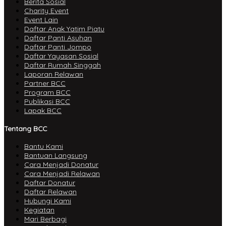
Berita Sosial
Charity Event
Event Lain
Daftar Anak Yatim Piatu
Daftar Panti Asuhan
Daftar Panti Jompo
Daftar Yayasan Sosial
Daftar Rumah Singgah
Laporan Relawan
Partner BCC
Program BCC
Publikasi BCC
Lapak BCC
Tentang BCC
Bantu Kami
Bantuan Langsung
Cara Menjadi Donatur
Cara Menjadi Relawan
Daftar Donatur
Daftar Relawan
Hubungi Kami
Kegiatan
Mari Berbagi