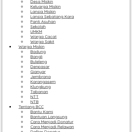
Desa Miskin
Keluarga Miskin
Lansia Miskin
Lansia Sebatang Kara
Panti Asuhan
Sekolah
UMKM
Warga Cacat
Warga Sakit
Warga Miskin
Badung
Bangli
Buleleng
Denpasar
Gianyar
Jembrana
Karangasem
Klungkung
Tabanan
NTT
NTB
Tentang BCC
Bantu Kami
Bantuan Langsung
Cara Menjadi Donatur
Cara Menjadi Relawan
Daftar Donatur