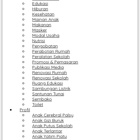
Edukasi
Hiburan
Kesehatan
Mainan Anak
Makanan
Masker
Modal Usaha
Nutrisi
Pengobatan
Perabotan Rumah
Peralatan Sekolah
Promosi & Pemasaran
Publikasi Media
Renovasi Rumah
Renovasi Sekolah
Ruang Edukasi
Sambungan Listrik
Santunan Tunai
Sembako
Toilet
Profil
Anak Cerebral Palsy
Anak Gizi Buruk
Anak Putus Sekolah
Anak Terlantar
Anak Yatim Piatu