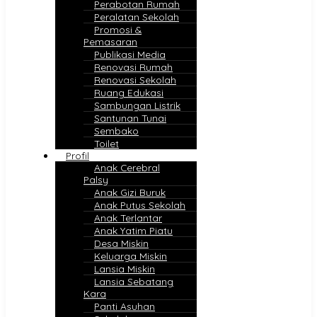
Perabotan Rumah
Peralatan Sekolah
Promosi &
Pemasaran
Publikasi Media
Renovasi Rumah
Renovasi Sekolah
Ruang Edukasi
Sambungan Listrik
Santunan Tunai
Sembako
Toilet
Profil
Anak Cerebral
Palsy
Anak Gizi Buruk
Anak Putus Sekolah
Anak Terlantar
Anak Yatim Piatu
Desa Miskin
Keluarga Miskin
Lansia Miskin
Lansia Sebatang
Kara
Panti Asuhan