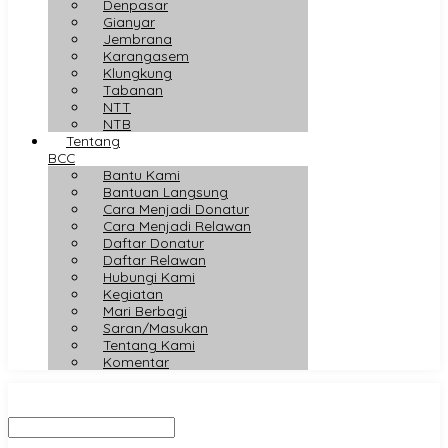
Denpasar
Gianyar
Jembrana
Karangasem
Klungkung
Tabanan
NTT
NTB
Tentang
BCC
Bantu Kami
Bantuan Langsung
Cara Menjadi Donatur
Cara Menjadi Relawan
Daftar Donatur
Daftar Relawan
Hubungi Kami
Kegiatan
Mari Berbagi
Saran/Masukan
Tentang Kami
Komentar