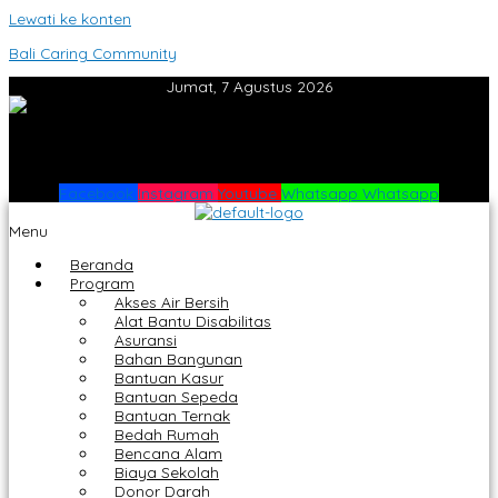
Lewati ke konten
Bali Caring Community
Jumat, 7 Agustus 2026
Facebook
Instagram
Youtube
Whatsapp
Whatsapp
Menu
Beranda
Program
Akses Air Bersih
Alat Bantu Disabilitas
Asuransi
Bahan Bangunan
Bantuan Kasur
Bantuan Sepeda
Bantuan Ternak
Bedah Rumah
Bencana Alam
Biaya Sekolah
Donor Darah