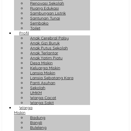
Renovasi Sekolah
Ruang Edukasi
Sambungan Listrik
Santunan Tunai
Sembako
Toilet
Profil
Anak Cerebral Palsy
Anak Gizi Buruk
Anak Putus Sekolah
Anak Terlantar
Anak Yatim Piatu
Desa Miskin
Keluarga Miskin
Lansia Miskin
Lansia Sebatang Kara
Panti Asuhan
Sekolah
UMKM
Warga Cacat
Warga Sakit
Warga
Miskin
Badung
Bangli
Buleleng