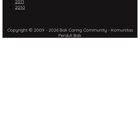
2011
2010
Copyright © 2009 - 2026 Bali Caring Community - Komunitas
Perduli Bali.