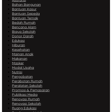
Asuransi
Bahan Bangunan
Bantuan Kasur
Bantuan Sepeda
Bantuan Ternak
Bedah Rumah
Bencana Alam
Biaya Sekolah
Donor Darah
Edukasi
Hiburan
Kesehatan
Mainan Anak
Makanan
Masker
Modal Usaha
Nutrisi
Pengobatan
Perabotan Rumah
Peralatan Sekolah
Promosi & Pemasaran
Publikasi Media
Renovasi Rumah
Renovasi Sekolah
Ruang Edukasi