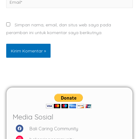
Simpan nama, email, dan situs web saya pada
peramban ini untuk komentar saya berikutnya.
Media Sosial
F
Bali Caring Community
a
c
I
e