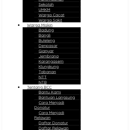
Sekolah
UMKM
Warga Cacat
Warga Sakit
Warga Miskin
Badung
Bangli
Buleleng
Denpasar
Gianyar
Jembrana
Karangasem
Klungkung
Tabanan
NTT
NTB
Tentang BCC
Bantu Kami
Bantuan Langsung
Cara Menjadi
Donatur
Cara Menjadi
Relawan
Daftar Donatur
Daftar Relawan