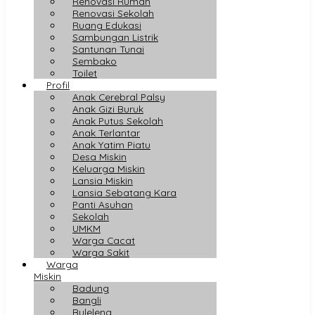
Renovasi Rumah
Renovasi Sekolah
Ruang Edukasi
Sambungan Listrik
Santunan Tunai
Sembako
Toilet
Profil
Anak Cerebral Palsy
Anak Gizi Buruk
Anak Putus Sekolah
Anak Terlantar
Anak Yatim Piatu
Desa Miskin
Keluarga Miskin
Lansia Miskin
Lansia Sebatang Kara
Panti Asuhan
Sekolah
UMKM
Warga Cacat
Warga Sakit
Warga
Miskin
Badung
Bangli
Buleleng