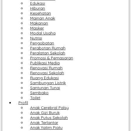
Edukasi
Hiburan
Kesehatan
Mainan Anak
Makanan
Masker
Modal Usaha
Nutrisi
Pengobatan
Perabotan Rumah
Peralatan Sekolah
Promosi & Pemasaran
Publikasi Media
Renovasi Rumah
Renovasi Sekolah
Ruang Edukasi
Sambungan Listrik
Santunan Tunai
Sembako
Toilet
Profil
Anak Cerebral Palsy
Anak Gizi Buruk
Anak Putus Sekolah
Anak Terlantar
Anak Yatim Piatu