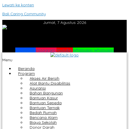
Lewati ke konten
Bali Caring Community
Jumat, 7 Agustus 2026
Facebook
Instagram
Youtube
Whatsapp
Whatsapp
Menu
Beranda
Program
Akses Air Bersih
Alat Bantu Disabilitas
Asuransi
Bahan Bangunan
Bantuan Kasur
Bantuan Sepeda
Bantuan Ternak
Bedah Rumah
Bencana Alam
Biaya Sekolah
Donor Darah