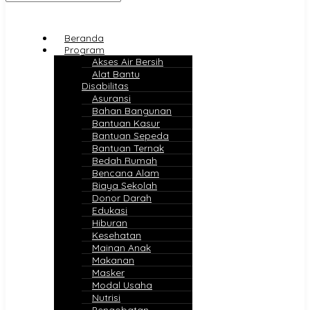
Beranda
Program
Akses Air Bersih
Alat Bantu
Disabilitas
Asuransi
Bahan Bangunan
Bantuan Kasur
Bantuan Sepeda
Bantuan Ternak
Bedah Rumah
Bencana Alam
Biaya Sekolah
Donor Darah
Edukasi
Hiburan
Kesehatan
Mainan Anak
Makanan
Masker
Modal Usaha
Nutrisi
Pengobatan