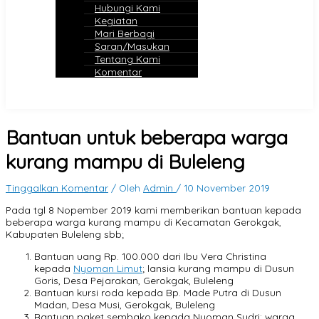
Hubungi Kami
Kegiatan
Mari Berbagi
Saran/Masukan
Tentang Kami
Komentar
Bantuan untuk beberapa warga
kurang mampu di Buleleng
Tinggalkan Komentar
/ Oleh
Admin
/
10 November 2019
Pada tgl 8 Nopember 2019 kami memberikan bantuan kepada
beberapa warga kurang mampu di Kecamatan Gerokgak,
Kabupaten Buleleng sbb;
Bantuan uang Rp. 100.000 dari Ibu Vera Christina
kepada
Nyoman Limut
; lansia kurang mampu di Dusun
Goris, Desa Pejarakan, Gerokgak, Buleleng
Bantuan kursi roda kepada Bp. Made Putra di Dusun
Madan, Desa Musi, Gerokgak, Buleleng
Bantuan paket sembako kepada Nyoman Sudri; warga