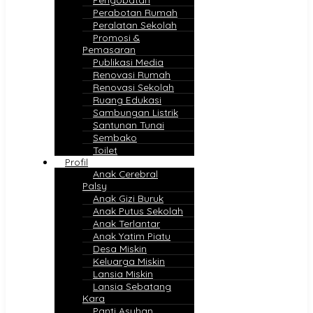
Perabotan Rumah
Peralatan Sekolah
Promosi &
Pemasaran
Publikasi Media
Renovasi Rumah
Renovasi Sekolah
Ruang Edukasi
Sambungan Listrik
Santunan Tunai
Sembako
Toilet
Profil
Anak Cerebral
Palsy
Anak Gizi Buruk
Anak Putus Sekolah
Anak Terlantar
Anak Yatim Piatu
Desa Miskin
Keluarga Miskin
Lansia Miskin
Lansia Sebatang
Kara
Panti Asuhan