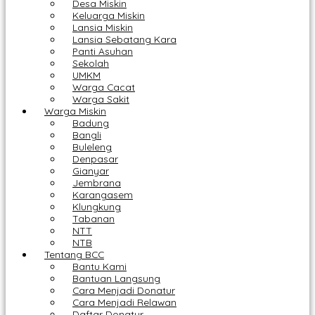
Desa Miskin
Keluarga Miskin
Lansia Miskin
Lansia Sebatang Kara
Panti Asuhan
Sekolah
UMKM
Warga Cacat
Warga Sakit
Warga Miskin
Badung
Bangli
Buleleng
Denpasar
Gianyar
Jembrana
Karangasem
Klungkung
Tabanan
NTT
NTB
Tentang BCC
Bantu Kami
Bantuan Langsung
Cara Menjadi Donatur
Cara Menjadi Relawan
Daftar Donatur