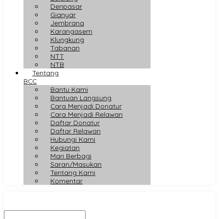
Denpasar
Gianyar
Jembrana
Karangasem
Klungkung
Tabanan
NTT
NTB
Tentang
BCC
Bantu Kami
Bantuan Langsung
Cara Menjadi Donatur
Cara Menjadi Relawan
Daftar Donatur
Daftar Relawan
Hubungi Kami
Kegiatan
Mari Berbagi
Saran/Masukan
Tentang Kami
Komentar