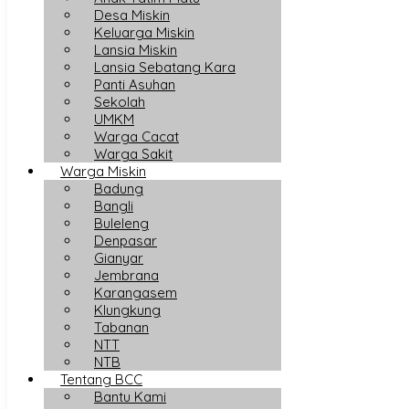
Desa Miskin
Keluarga Miskin
Lansia Miskin
Lansia Sebatang Kara
Panti Asuhan
Sekolah
UMKM
Warga Cacat
Warga Sakit
Warga Miskin
Badung
Bangli
Buleleng
Denpasar
Gianyar
Jembrana
Karangasem
Klungkung
Tabanan
NTT
NTB
Tentang BCC
Bantu Kami