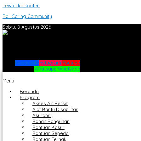
Lewati ke konten
Bali Caring Community
Sabtu, 8 Agustus 2026
Facebook
Instagram
Youtube
Whatsapp
Whatsapp
Menu
Beranda
Program
Akses Air Bersih
Alat Bantu Disabilitas
Asuransi
Bahan Bangunan
Bantuan Kasur
Bantuan Sepeda
Bantuan Ternak