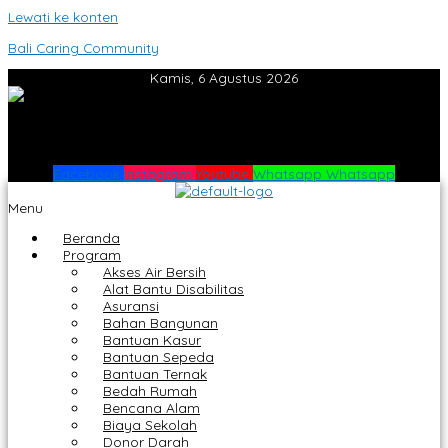
Lewati ke konten
Bali Caring Community
Kamis, 6 Agustus 2026
Facebook
Instagram
Youtube
Whatsapp
Whatsapp
Menu
Beranda
Program
Akses Air Bersih
Alat Bantu Disabilitas
Asuransi
Bahan Bangunan
Bantuan Kasur
Bantuan Sepeda
Bantuan Ternak
Bedah Rumah
Bencana Alam
Biaya Sekolah
Donor Darah