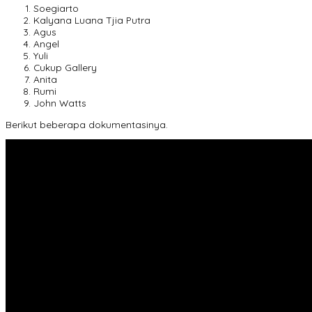
Soegiarto
Kalyana Luana Tjia Putra
Agus
Angel
Yuli
Cukup Gallery
Anita
Rumi
John Watts
Berikut beberapa dokumentasinya.