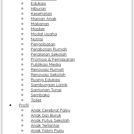
Edukasi
Hiburan
Kesehatan
Mainan Anak
Makanan
Masker
Modal Usaha
Nutrisi
Pengobatan
Perabotan Rumah
Peralatan Sekolah
Promosi & Pemasaran
Publikasi Media
Renovasi Rumah
Renovasi Sekolah
Ruang Edukasi
Sambungan Listrik
Santunan Tunai
Sembako
Toilet
Profil
Anak Cerebral Palsy
Anak Gizi Buruk
Anak Putus Sekolah
Anak Terlantar
Anak Yatim Piatu