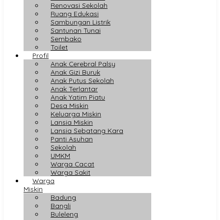
Renovasi Sekolah
Ruang Edukasi
Sambungan Listrik
Santunan Tunai
Sembako
Toilet
Profil
Anak Cerebral Palsy
Anak Gizi Buruk
Anak Putus Sekolah
Anak Terlantar
Anak Yatim Piatu
Desa Miskin
Keluarga Miskin
Lansia Miskin
Lansia Sebatang Kara
Panti Asuhan
Sekolah
UMKM
Warga Cacat
Warga Sakit
Warga
Miskin
Badung
Bangli
Buleleng