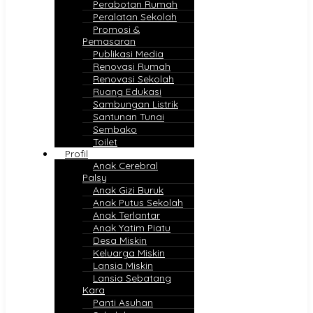
Perabotan Rumah
Peralatan Sekolah
Promosi &
Pemasaran
Publikasi Media
Renovasi Rumah
Renovasi Sekolah
Ruang Edukasi
Sambungan Listrik
Santunan Tunai
Sembako
Toilet
Profil
Anak Cerebral
Palsy
Anak Gizi Buruk
Anak Putus Sekolah
Anak Terlantar
Anak Yatim Piatu
Desa Miskin
Keluarga Miskin
Lansia Miskin
Lansia Sebatang
Kara
Panti Asuhan