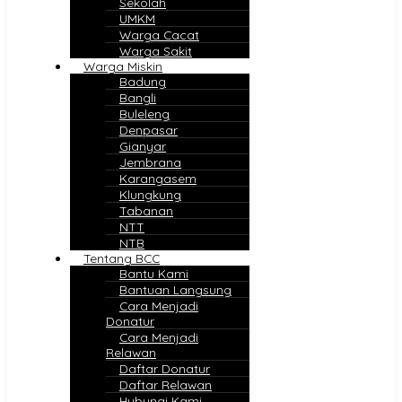
Sekolah
UMKM
Warga Cacat
Warga Sakit
Warga Miskin
Badung
Bangli
Buleleng
Denpasar
Gianyar
Jembrana
Karangasem
Klungkung
Tabanan
NTT
NTB
Tentang BCC
Bantu Kami
Bantuan Langsung
Cara Menjadi
Donatur
Cara Menjadi
Relawan
Daftar Donatur
Daftar Relawan
Hubungi Kami