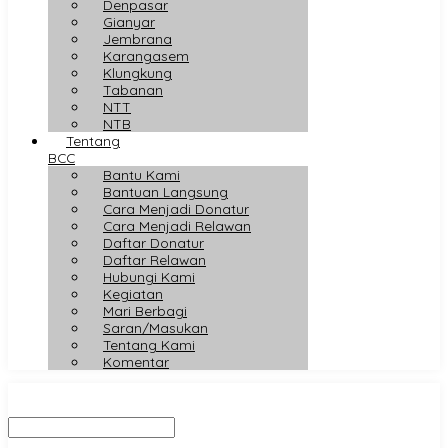
Denpasar
Gianyar
Jembrana
Karangasem
Klungkung
Tabanan
NTT
NTB
Tentang
BCC
Bantu Kami
Bantuan Langsung
Cara Menjadi Donatur
Cara Menjadi Relawan
Daftar Donatur
Daftar Relawan
Hubungi Kami
Kegiatan
Mari Berbagi
Saran/Masukan
Tentang Kami
Komentar