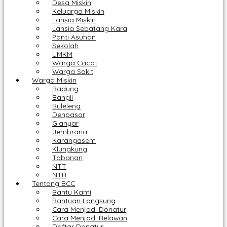
Desa Miskin
Keluarga Miskin
Lansia Miskin
Lansia Sebatang Kara
Panti Asuhan
Sekolah
UMKM
Warga Cacat
Warga Sakit
Warga Miskin
Badung
Bangli
Buleleng
Denpasar
Gianyar
Jembrana
Karangasem
Klungkung
Tabanan
NTT
NTB
Tentang BCC
Bantu Kami
Bantuan Langsung
Cara Menjadi Donatur
Cara Menjadi Relawan
Daftar Donatur