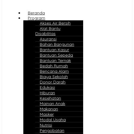
Beranda
Program
Akses Air Bersih
Alat Bantu
Disabilitas
Asuransi
Bahan Bangunan
Bantuan Kasur
Bantuan Sepeda
Bantuan Ternak
Bedah Rumah
Bencana Alam
Biaya Sekolah
Donor Darah
Edukasi
Hiburan
Kesehatan
Mainan Anak
Makanan
Masker
Modal Usaha
Nutrisi
Pengobatan