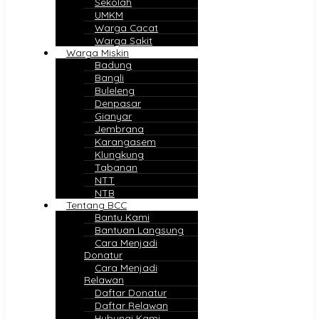
Sekolah
UMKM
Warga Cacat
Warga Sakit
Warga Miskin
Badung
Bangli
Buleleng
Denpasar
Gianyar
Jembrana
Karangasem
Klungkung
Tabanan
NTT
NTB
Tentang BCC
Bantu Kami
Bantuan Langsung
Cara Menjadi
Donatur
Cara Menjadi
Relawan
Daftar Donatur
Daftar Relawan
Hubungi Kami