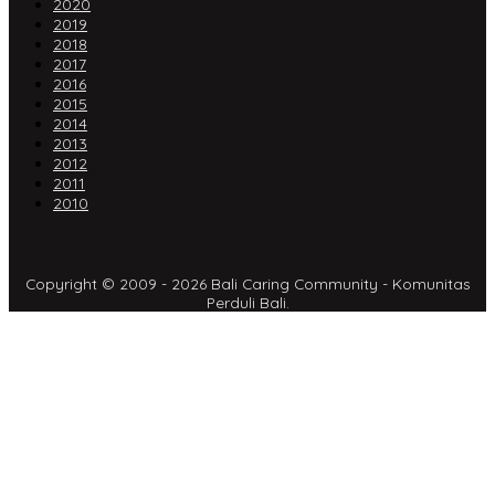
2020
2019
2018
2017
2016
2015
2014
2013
2012
2011
2010
Copyright © 2009 - 2026 Bali Caring Community - Komunitas
Perduli Bali.