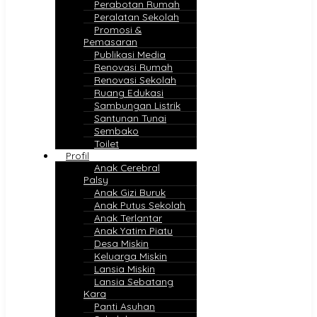
Perabotan Rumah
Peralatan Sekolah
Promosi &
Pemasaran
Publikasi Media
Renovasi Rumah
Renovasi Sekolah
Ruang Edukasi
Sambungan Listrik
Santunan Tunai
Sembako
Toilet
Profil
Anak Cerebral
Palsy
Anak Gizi Buruk
Anak Putus Sekolah
Anak Terlantar
Anak Yatim Piatu
Desa Miskin
Keluarga Miskin
Lansia Miskin
Lansia Sebatang
Kara
Panti Asuhan