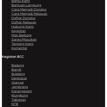
Bantu Kami
Bantuan Langsung
Cara Menjadi Donatur
Cara Menjadi Relawan
Daftar Donatur
Daftar Relawan
Hubungi Kami
Kegiatan
Mari Berbagi
Saran/Masukan
Tentang Kami
Komentar
Kegiatan BCC
Badung
Bangli
Buleleng
Denpasar
Gianyar
Jembrana
Karangasem
Klungkung
Tabanan
NTB