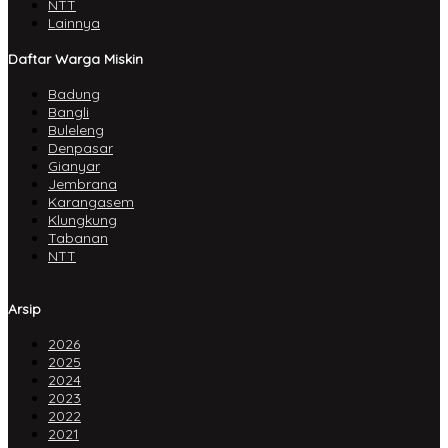
NTT
Lainnya
Daftar Warga Miskin
Badung
Bangli
Buleleng
Denpasar
Gianyar
Jembrana
Karangasem
Klungkung
Tabanan
NTT
Arsip
2026
2025
2024
2023
2022
2021