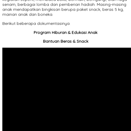
senam, berbagai lomba dan pemberian hadiah. Masing-masing
anak mendapatkan bingkisan berupa paket snack, beras 5 kg,
mainan anak dan boneka.
Berikut beberapa dokumentasinya.
Program Hiburan & Edukasi Anak
Bantuan Beras & Snack