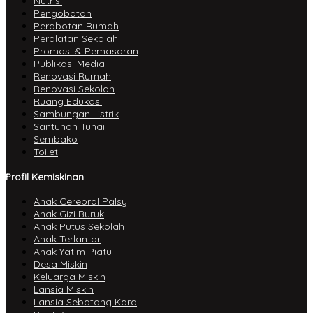
Nutrisi
Pengobatan
Perabotan Rumah
Peralatan Sekolah
Promosi & Pemasaran
Publikasi Media
Renovasi Rumah
Renovasi Sekolah
Ruang Edukasi
Sambungan Listrik
Santunan Tunai
Sembako
Toilet
Profil Kemiskinan
Anak Cerebral Palsy
Anak Gizi Buruk
Anak Putus Sekolah
Anak Terlantar
Anak Yatim Piatu
Desa Miskin
Keluarga Miskin
Lansia Miskin
Lansia Sebatang Kara