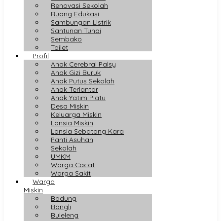
Renovasi Sekolah
Ruang Edukasi
Sambungan Listrik
Santunan Tunai
Sembako
Toilet
Profil
Anak Cerebral Palsy
Anak Gizi Buruk
Anak Putus Sekolah
Anak Terlantar
Anak Yatim Piatu
Desa Miskin
Keluarga Miskin
Lansia Miskin
Lansia Sebatang Kara
Panti Asuhan
Sekolah
UMKM
Warga Cacat
Warga Sakit
Warga
Miskin
Badung
Bangli
Buleleng