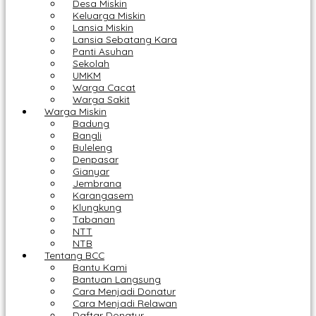
Desa Miskin
Keluarga Miskin
Lansia Miskin
Lansia Sebatang Kara
Panti Asuhan
Sekolah
UMKM
Warga Cacat
Warga Sakit
Warga Miskin
Badung
Bangli
Buleleng
Denpasar
Gianyar
Jembrana
Karangasem
Klungkung
Tabanan
NTT
NTB
Tentang BCC
Bantu Kami
Bantuan Langsung
Cara Menjadi Donatur
Cara Menjadi Relawan
Daftar Donatur