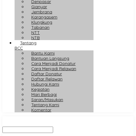
Denpasar
Gianyar
Jembrana
Karangasem
Klungkung
Tabanan
NTT
NTB
Tentang
BCC
Bantu Kami
Bantuan Langsung
Cara Menjadi Donatur
Cara Menjadi Relawan
Daftar Donatur
Daftar Relawan
Hubungi Kami
Kegiatan
Mari Berbagi
Saran/Masukan
Tentang Kami
Komentar