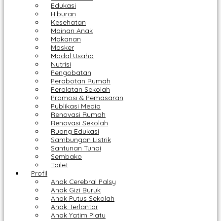
Edukasi
Hiburan
Kesehatan
Mainan Anak
Makanan
Masker
Modal Usaha
Nutrisi
Pengobatan
Perabotan Rumah
Peralatan Sekolah
Promosi & Pemasaran
Publikasi Media
Renovasi Rumah
Renovasi Sekolah
Ruang Edukasi
Sambungan Listrik
Santunan Tunai
Sembako
Toilet
Profil
Anak Cerebral Palsy
Anak Gizi Buruk
Anak Putus Sekolah
Anak Terlantar
Anak Yatim Piatu