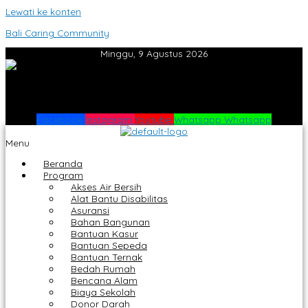
Lewati ke konten
Bali Caring Community
Minggu, 9 Agustus 2026
Facebook
Instagram
Youtube
Whatsapp
Whatsapp
Menu
Beranda
Program
Akses Air Bersih
Alat Bantu Disabilitas
Asuransi
Bahan Bangunan
Bantuan Kasur
Bantuan Sepeda
Bantuan Ternak
Bedah Rumah
Bencana Alam
Biaya Sekolah
Donor Darah