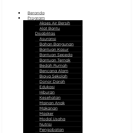
Beranda
Program
Akses Air Bersih
Alat Bantu
Disabilitas
Asuransi
Bahan Bangunan
Bantuan Kasur
Bantuan Sepeda
Bantuan Ternak
Bedah Rumah
Bencana Alam
Biaya Sekolah
Donor Darah
Edukasi
Hiburan
Kesehatan
Mainan Anak
Makanan
Masker
Modal Usaha
Nutrisi
Pengobatan