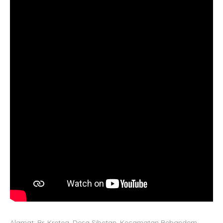
Alamat: Br. Kreteg, Desa Sibetan, Kecamatan Bebandem,