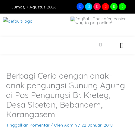
Lewati
F
T
I
Y
W
W
Jumat, 7 Agustus 2026
a
w
n
o
h
h
ke
c
i
s
u
a
a
e
t
t
t
t
t
konten
b
t
a
u
s
s
o
e
g
b
a
a
o
r
r
e
p
p
k
a
p
p
m
Berbagi Ceria dengan anak-
anak pengungsi Gunung Agung
di Pos Pengungsi Br. Kreteg,
Desa Sibetan, Bebandem,
Karangasem
Tinggalkan Komentar
/ Oleh
Admin
/
22 Januari 2018