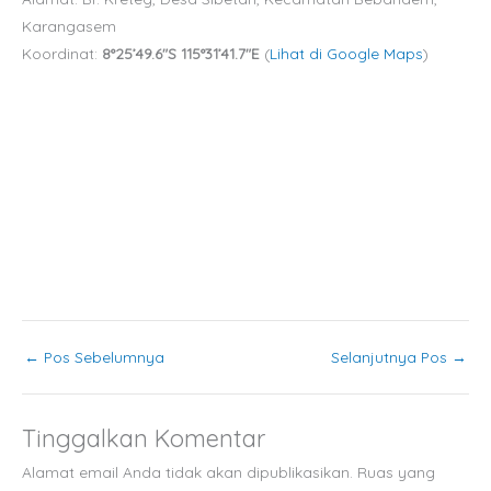
Karangasem
Koordinat:
8°25’49.6″S 115°31’41.7″E
(
Lihat di Google Maps
)
←
Pos Sebelumnya
Selanjutnya Pos
→
Tinggalkan Komentar
Alamat email Anda tidak akan dipublikasikan.
Ruas yang