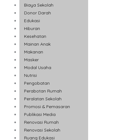
Biaya Sekolah
Donor Darah
Edukasi
Hiburan
Kesehatan
Mainan Anak
Makanan
Masker
Modal Usaha
Nutrisi
Pengobatan
Perabotan Rumah
Peralatan Sekolah
Promosi & Pemasaran
Publikasi Media
Renovasi Rumah
Renovasi Sekolah
Ruang Edukasi