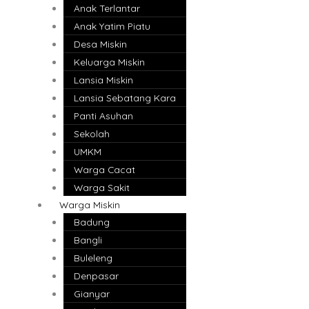
Anak Terlantar
Anak Yatim Piatu
Desa Miskin
Keluarga Miskin
Lansia Miskin
Lansia Sebatang Kara
Panti Asuhan
Sekolah
UMKM
Warga Cacat
Warga Sakit
Warga Miskin
Badung
Bangli
Buleleng
Denpasar
Gianyar