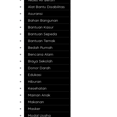
Alat Bantu Disabilitas
Asuransi
Bahan Bangunan
Bantuan Kasur
Bantuan Sepeda
Bantuan Ternak
Bedah Rumah
Bencana Alam
Biaya Sekolah
Donor Darah
Edukasi
Hiburan
Kesehatan
Mainan Anak
Makanan
Masker
Modal Usaha