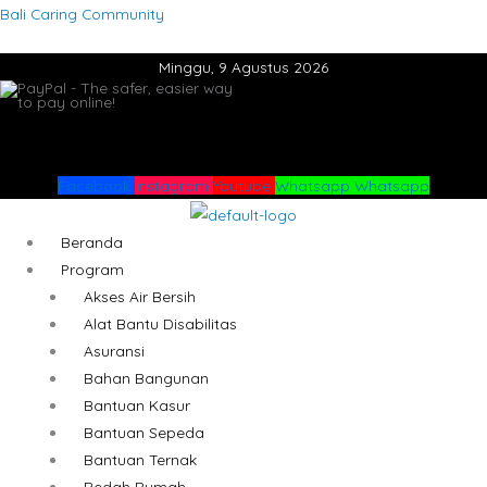
Lewati
Menu
Menu
Bali Caring Community
ke
Minggu, 9 Agustus 2026
konten
Facebook
Instagram
Youtube
Whatsapp
Whatsapp
Beranda
Program
Akses Air Bersih
Alat Bantu Disabilitas
Asuransi
Bahan Bangunan
Bantuan Kasur
Bantuan Sepeda
Bantuan Ternak
Bedah Rumah