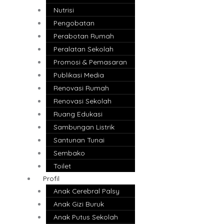
Nutrisi
Pengobatan
Perabotan Rumah
Peralatan Sekolah
Promosi & Pemasaran
Publikasi Media
Renovasi Rumah
Renovasi Sekolah
Ruang Edukasi
Sambungan Listrik
Santunan Tunai
Sembako
Toilet
Profil
Anak Cerebral Palsy
Anak Gizi Buruk
Anak Putus Sekolah