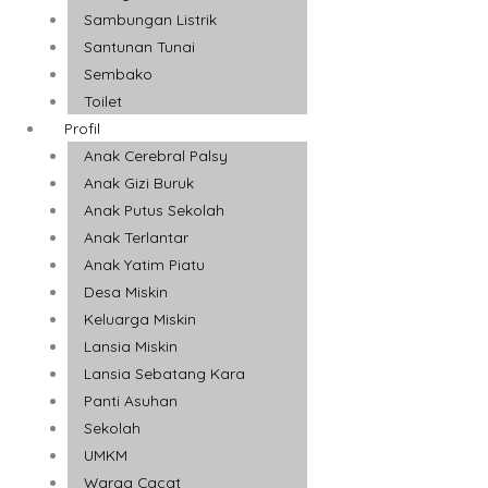
Sambungan Listrik
Santunan Tunai
Sembako
Toilet
Profil
Anak Cerebral Palsy
Anak Gizi Buruk
Anak Putus Sekolah
Anak Terlantar
Anak Yatim Piatu
Desa Miskin
Keluarga Miskin
Lansia Miskin
Lansia Sebatang Kara
Panti Asuhan
Sekolah
UMKM
Warga Cacat