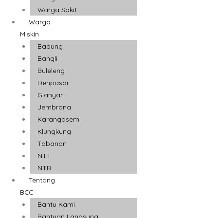
Warga Sakit
Warga
Miskin
Badung
Bangli
Buleleng
Denpasar
Gianyar
Jembrana
Karangasem
Klungkung
Tabanan
NTT
NTB
Tentang
BCC
Bantu Kami
Bantuan Langsung