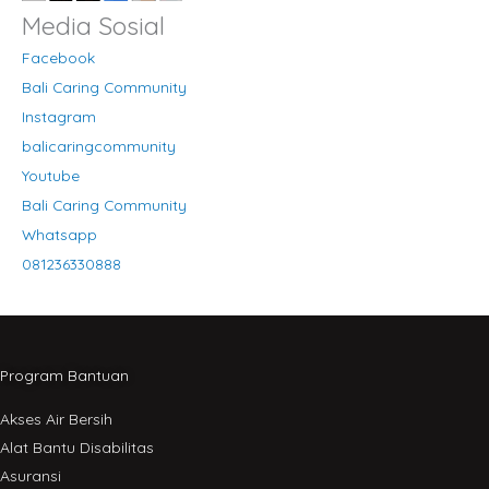
Media Sosial
Facebook
Bali Caring Community
Instagram
balicaringcommunity
Youtube
Bali Caring Community
Whatsapp
081236330888
Program Bantuan
Akses Air Bersih
Alat Bantu Disabilitas
Asuransi