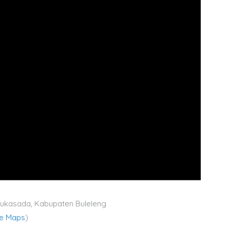
 Sukasada, Kabupaten Buleleng
le Maps
)