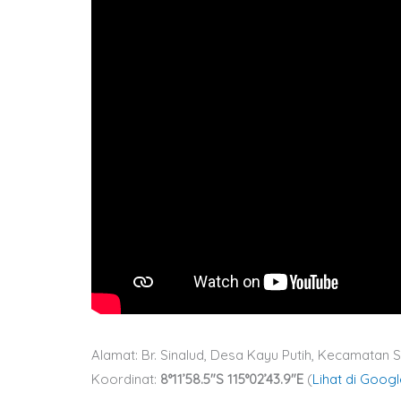
Alamat: Br. Sinalud, Desa Kayu Putih, Kecamatan
Koordinat:
8°11’58.5″S 115°02’43.9″E
(
Lihat di Goog