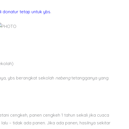
i donatur tetap untuk ybs
.
ekolah)
hnya, ybs berangkat sekolah
nebeng
tetangganya yang
etani cengkeh, panen cengkeh 1 tahun sekali jika cuaca
 lalu – tidak ada panen. Jika ada panen, hasilnya sekitar