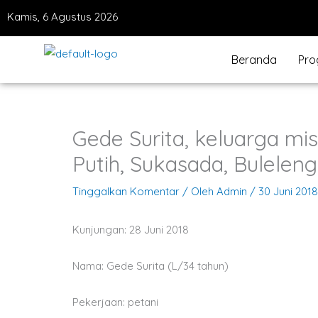
Lewati
Kamis, 6 Agustus 2026
ke
konten
Beranda
Pro
Gede Surita, keluarga mis
Putih, Sukasada, Buleleng
Tinggalkan Komentar
/ Oleh
Admin
/
30 Juni 2018
Kunjungan: 28 Juni 2018
Nama: Gede Surita (L/34 tahun)
Pekerjaan: petani