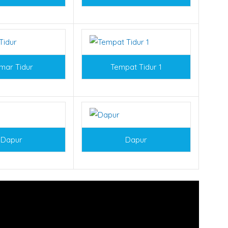
mar Tidur
Tempat Tidur 1
Dapur
Dapur