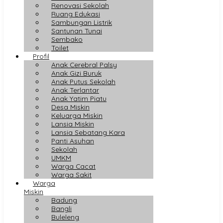
Renovasi Sekolah
Ruang Edukasi
Sambungan Listrik
Santunan Tunai
Sembako
Toilet
Profil
Anak Cerebral Palsy
Anak Gizi Buruk
Anak Putus Sekolah
Anak Terlantar
Anak Yatim Piatu
Desa Miskin
Keluarga Miskin
Lansia Miskin
Lansia Sebatang Kara
Panti Asuhan
Sekolah
UMKM
Warga Cacat
Warga Sakit
Warga
Miskin
Badung
Bangli
Buleleng