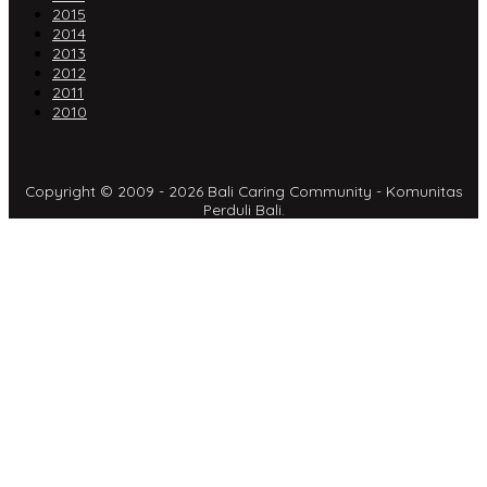
2015
2014
2013
2012
2011
2010
Copyright © 2009 - 2026 Bali Caring Community - Komunitas
Perduli Bali.