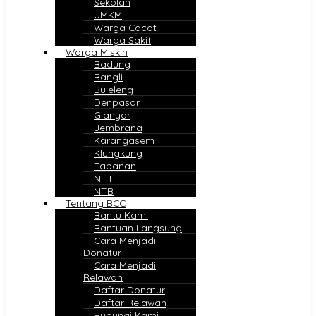
Sekolah
UMKM
Warga Cacat
Warga Sakit
Warga Miskin
Badung
Bangli
Buleleng
Denpasar
Gianyar
Jembrana
Karangasem
Klungkung
Tabanan
NTT
NTB
Tentang BCC
Bantu Kami
Bantuan Langsung
Cara Menjadi
Donatur
Cara Menjadi
Relawan
Daftar Donatur
Daftar Relawan
Hubungi Kami