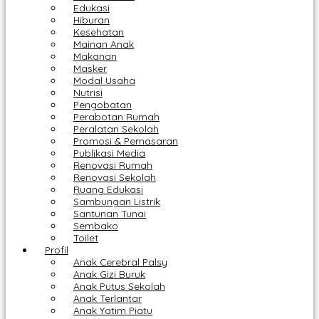
Edukasi
Hiburan
Kesehatan
Mainan Anak
Makanan
Masker
Modal Usaha
Nutrisi
Pengobatan
Perabotan Rumah
Peralatan Sekolah
Promosi & Pemasaran
Publikasi Media
Renovasi Rumah
Renovasi Sekolah
Ruang Edukasi
Sambungan Listrik
Santunan Tunai
Sembako
Toilet
Profil
Anak Cerebral Palsy
Anak Gizi Buruk
Anak Putus Sekolah
Anak Terlantar
Anak Yatim Piatu