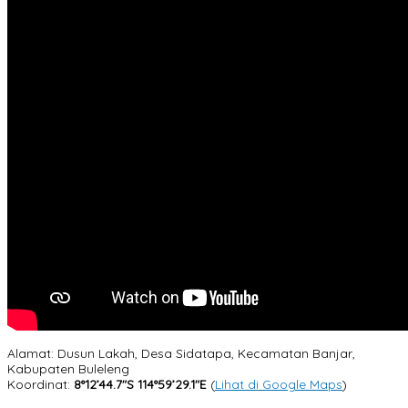
Alamat: Dusun Lakah, Desa Sidatapa, Kecamatan Banjar,
Kabupaten Buleleng
Koordinat:
8°12’44.7″S 114°59’29.1″E
(
Lihat di Google Maps
)