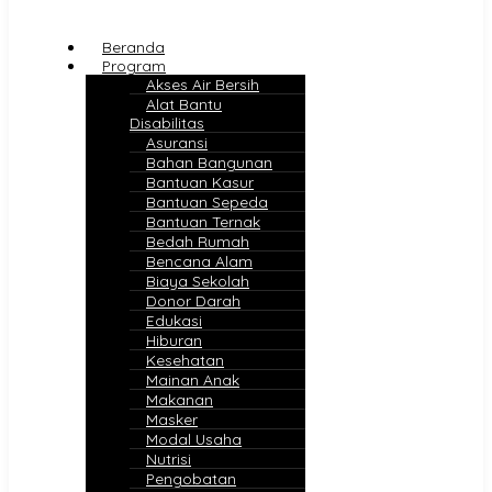
Beranda
Program
Akses Air Bersih
Alat Bantu
Disabilitas
Asuransi
Bahan Bangunan
Bantuan Kasur
Bantuan Sepeda
Bantuan Ternak
Bedah Rumah
Bencana Alam
Biaya Sekolah
Donor Darah
Edukasi
Hiburan
Kesehatan
Mainan Anak
Makanan
Masker
Modal Usaha
Nutrisi
Pengobatan