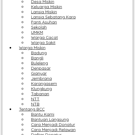
Desa Miskin
Keluarga Miskin
Lansia Miskin
Lansia Sebatang Kara
Panti Asuhan
Sekolah
UMKM
Warga Cacat
Warga Sakit
Warga Miskin
Badung
Bangli
Buleleng
Denpasar
Gianyar
Jembrana
Karangasem
Klungkung
Tabanan
NTT
NTB
Tentang BCC
Bantu Kami
Bantuan Langsung
Cara Menjadi Donatur
Cara Menjadi Relawan
Daftar Donatur