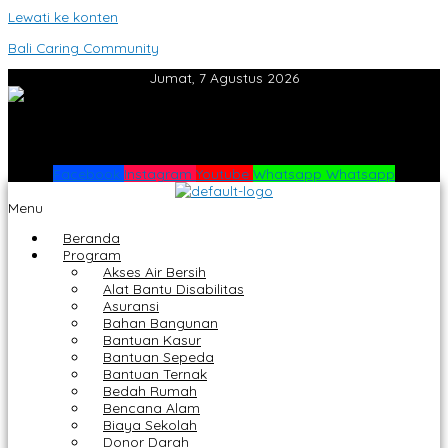
Lewati ke konten
Bali Caring Community
Jumat, 7 Agustus 2026
Facebook
Instagram
Youtube
Whatsapp
Whatsapp
Menu
Beranda
Program
Akses Air Bersih
Alat Bantu Disabilitas
Asuransi
Bahan Bangunan
Bantuan Kasur
Bantuan Sepeda
Bantuan Ternak
Bedah Rumah
Bencana Alam
Biaya Sekolah
Donor Darah