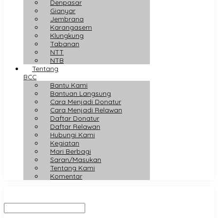
Denpasar
Gianyar
Jembrana
Karangasem
Klungkung
Tabanan
NTT
NTB
Tentang
BCC
Bantu Kami
Bantuan Langsung
Cara Menjadi Donatur
Cara Menjadi Relawan
Daftar Donatur
Daftar Relawan
Hubungi Kami
Kegiatan
Mari Berbagi
Saran/Masukan
Tentang Kami
Komentar