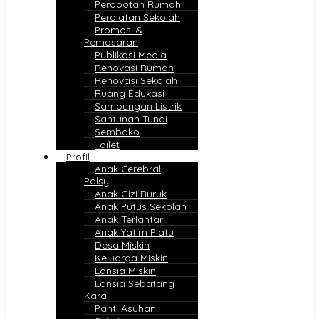
Perabotan Rumah
Peralatan Sekolah
Promosi &
Pemasaran
Publikasi Media
Renovasi Rumah
Renovasi Sekolah
Ruang Edukasi
Sambungan Listrik
Santunan Tunai
Sembako
Toilet
Profil
Anak Cerebral
Palsy
Anak Gizi Buruk
Anak Putus Sekolah
Anak Terlantar
Anak Yatim Piatu
Desa Miskin
Keluarga Miskin
Lansia Miskin
Lansia Sebatang
Kara
Panti Asuhan