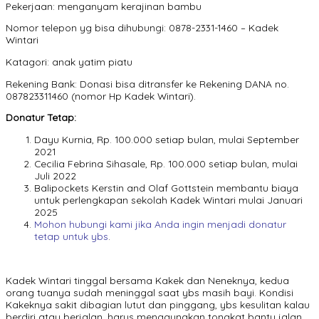
Pekerjaan: menganyam kerajinan bambu
Nomor telepon yg bisa dihubungi: 0878-2331-1460 – Kadek
Wintari
Katagori: anak yatim piatu
Rekening Bank: Donasi bisa ditransfer ke Rekening DANA no.
087823311460 (nomor Hp Kadek Wintari).
Donatur Tetap:
Dayu Kurnia, Rp. 100.000 setiap bulan, mulai September
2021
Cecilia Febrina Sihasale, Rp. 100.000 setiap bulan, mulai
Juli 2022
Balipockets Kerstin and Olaf Gottstein membantu biaya
untuk perlengkapan sekolah Kadek Wintari mulai Januari
2025
Mohon hubungi kami jika Anda ingin menjadi donatur
tetap untuk ybs
.
Kadek Wintari tinggal bersama Kakek dan Neneknya, kedua
orang tuanya sudah meninggal saat ybs masih bayi. Kondisi
Kakeknya sakit dibagian lutut dan pinggang, ybs kesulitan kalau
berdiri atau berjalan, harus menggunakan tongkat bantu jalan.