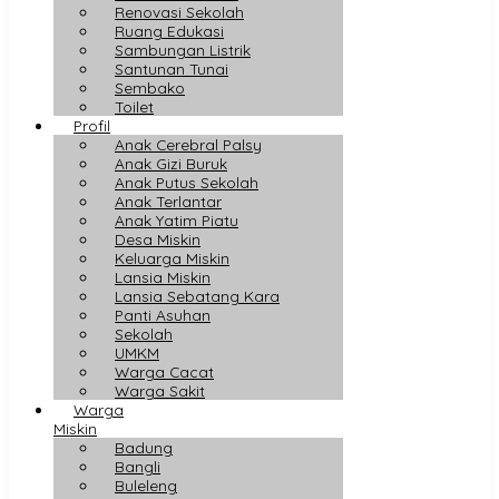
Renovasi Sekolah
Ruang Edukasi
Sambungan Listrik
Santunan Tunai
Sembako
Toilet
Profil
Anak Cerebral Palsy
Anak Gizi Buruk
Anak Putus Sekolah
Anak Terlantar
Anak Yatim Piatu
Desa Miskin
Keluarga Miskin
Lansia Miskin
Lansia Sebatang Kara
Panti Asuhan
Sekolah
UMKM
Warga Cacat
Warga Sakit
Warga
Miskin
Badung
Bangli
Buleleng