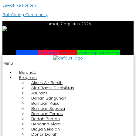
Lewati ke konten
Bali Caring Community
Jumat, 7 Agustus 2026
Facebook
Instagram
Youtube
Whatsapp
Whatsapp
Menu
Beranda
Program
Akses Air Bersih
Alat Bantu Disabilitas
Asuransi
Bahan Bangunan
Bantuan Kasur
Bantuan Sepeda
Bantuan Ternak
Bedah Rumah
Bencana Alam
Biaya Sekolah
Donor Darah