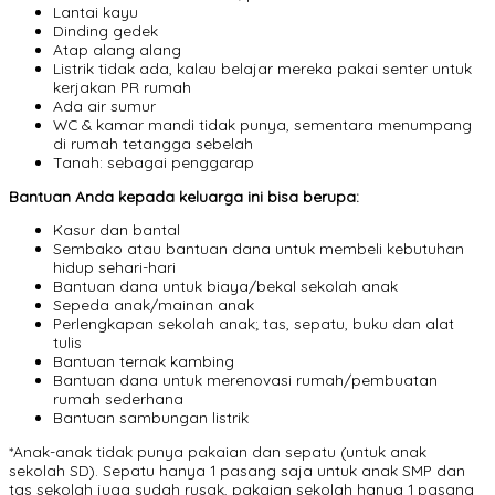
Lantai kayu
Dinding gedek
Atap alang alang
Listrik tidak ada, kalau belajar mereka pakai senter untuk
kerjakan PR rumah
Ada air sumur
WC & kamar mandi tidak punya, sementara menumpang
di rumah tetangga sebelah
Tanah: sebagai penggarap
Bantuan Anda kepada keluarga ini bisa berupa:
Kasur dan bantal
Sembako atau bantuan dana untuk membeli kebutuhan
hidup sehari-hari
Bantuan dana untuk biaya/bekal sekolah anak
Sepeda anak/mainan anak
Perlengkapan sekolah anak; tas, sepatu, buku dan alat
tulis
Bantuan ternak kambing
Bantuan dana untuk merenovasi rumah/pembuatan
rumah sederhana
Bantuan sambungan listrik
*Anak-anak tidak punya pakaian dan sepatu (untuk anak
sekolah SD). Sepatu hanya 1 pasang saja untuk anak SMP dan
tas sekolah juga sudah rusak, pakaian sekolah hanya 1 pasang