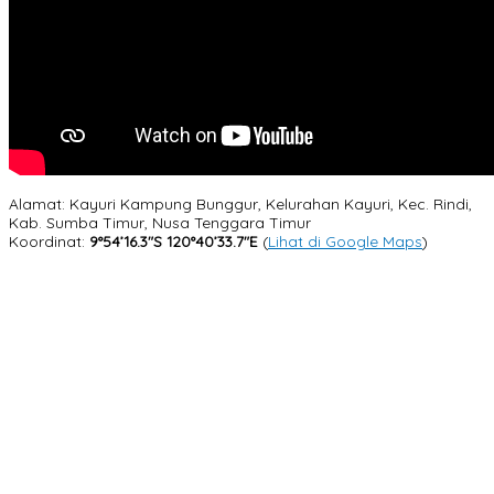
Alamat: Kayuri Kampung Bunggur, Kelurahan Kayuri, Kec. Rindi,
Kab. Sumba Timur, Nusa Tenggara Timur
Koordinat:
9°54’16.3″S 120°40’33.7″E
(
Lihat di Google Maps
)