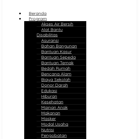
Beranda
Program
Akses Air Bersih
Alat Bantu
Disabilitas
Asuransi
Bahan Bangunan
Bantuan Kasur
Bantuan Sepeda
Bantuan Ternak
Bedah Rumah
Bencana Alam
Biaya Sekolah
Donor Darah
Edukasi
Hiburan
Kesehatan
Mainan Anak
Makanan
Masker
Modal Usaha
Nutrisi
Pengobatan