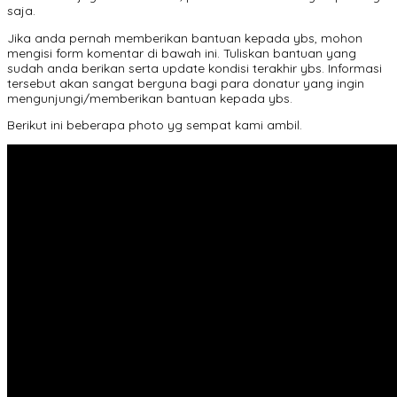
saja.
Jika anda pernah memberikan bantuan kepada ybs, mohon
mengisi form komentar di bawah ini. Tuliskan bantuan yang
sudah anda berikan serta update kondisi terakhir ybs. Informasi
tersebut akan sangat berguna bagi para donatur yang ingin
mengunjungi/memberikan bantuan kepada ybs.
Berikut ini beberapa photo yg sempat kami ambil.