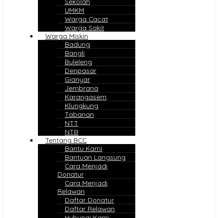
Sekolah
UMKM
Warga Cacat
Warga Sakit
Warga Miskin
Badung
Bangli
Buleleng
Denpasar
Gianyar
Jembrana
Karangasem
Klungkung
Tabanan
NTT
NTB
Tentang BCC
Bantu Kami
Bantuan Langsung
Cara Menjadi
Donatur
Cara Menjadi
Relawan
Daftar Donatur
Daftar Relawan
Hubungi Kami