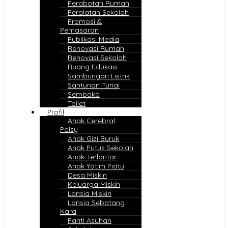
Perabotan Rumah
Peralatan Sekolah
Promosi &
Pemasaran
Publikasi Media
Renovasi Rumah
Renovasi Sekolah
Ruang Edukasi
Sambungan Listrik
Santunan Tunai
Sembako
Toilet
Profil
Anak Cerebral
Palsy
Anak Gizi Buruk
Anak Putus Sekolah
Anak Terlantar
Anak Yatim Piatu
Desa Miskin
Keluarga Miskin
Lansia Miskin
Lansia Sebatang
Kara
Panti Asuhan