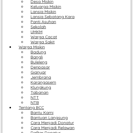
Desa Miskin
Keluarga Miskin
Lansia Miskin
Lansia Sebatang Kara
Panti Asuhan
Sekolah
UMKM
Warga Cacat
Warga Sakit
Warga Miskin
Badung
Bangli
Buleleng
Denpasar
Gianyar
Jembrana
Karangasem
Klungkung
Tabanan
NTT
NTB
Tentang BCC
Bantu Kami
Bantuan Langsung
Cara Menjadi Donatur
Cara Menjadi Relawan
Daftar Donatur