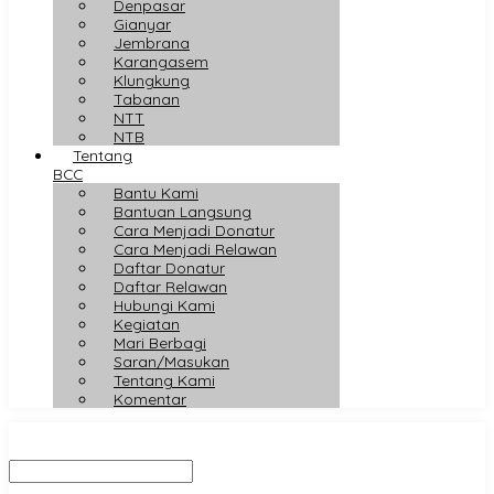
Denpasar
Gianyar
Jembrana
Karangasem
Klungkung
Tabanan
NTT
NTB
Tentang
BCC
Bantu Kami
Bantuan Langsung
Cara Menjadi Donatur
Cara Menjadi Relawan
Daftar Donatur
Daftar Relawan
Hubungi Kami
Kegiatan
Mari Berbagi
Saran/Masukan
Tentang Kami
Komentar