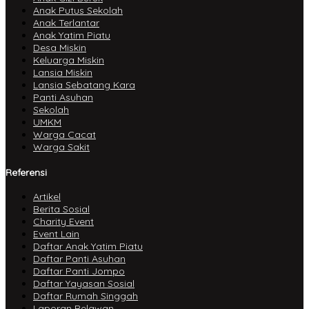
Anak Putus Sekolah
Anak Terlantar
Anak Yatim Piatu
Desa Miskin
Keluarga Miskin
Lansia Miskin
Lansia Sebatang Kara
Panti Asuhan
Sekolah
UMKM
Warga Cacat
Warga Sakit
Referensi
Artikel
Berita Sosial
Charity Event
Event Lain
Daftar Anak Yatim Piatu
Daftar Panti Asuhan
Daftar Panti Jompo
Daftar Yayasan Sosial
Daftar Rumah Singgah
Laporan Relawan