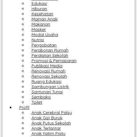
Edukasi
Hiburan
Kesehatan
Mainan Anak
Makanan
Masker
Modal Usaha
Nutrisi
Pengobatan
Perabotan Rumah
Peralatan Sekolah
Promosi & Pemasaran
Publikasi Media
Renovasi Rumah
Renovasi Sekolah
Ruang Edukasi
Sambungan Listrik
Santunan Tunai
Sembako
Toilet
Profil
Anak Cerebral Palsy
Anak Gizi Buruk
Anak Putus Sekolah
Anak Terlantar
Anak Yatim Piatu