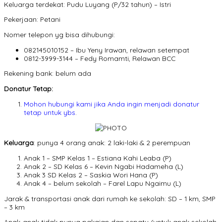
Keluarga terdekat: Pudu Luyang (P/32 tahun) – Istri
Pekerjaan: Petani
Nomer telepon yg bisa dihubungi:
082145010152 – Ibu Yeny Irawan, relawan setempat
0812-3999-3144 – Fedy Romamti, Relawan BCC
Rekening bank: belum ada
Donatur Tetap:
Mohon hubungi kami jika Anda ingin menjadi donatur
tetap untuk ybs
.
Keluarga
: punya 4 orang anak: 2 laki-laki & 2 perempuan
Anak 1 – SMP Kelas 1 – Estiana Kahi Leaba (P)
Anak 2 – SD Kelas 6 – Kevin Ngabi Hadameha (L)
Anak 3 SD Kelas 2 – Saskia Wori Hana (P)
Anak 4 – belum sekolah – Farel Lapu Ngaimu (L)
Jarak & transportasi anak dari rumah ke sekolah: SD – 1 km, SMP
– 3 km
Anak-anak tidak punya pakaian dan sepatu (untuk anak sekolah