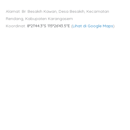
Alamat: Br. Besakih Kawan, Desa Besakih, Kecamatan
Rendang, Kabupaten Karangasem
Koordinat:
8°21’44.3″S 115°26’43.5″E
(
Lihat di Google Maps
)