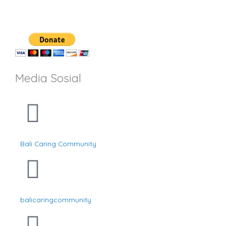
Media Sosial
F
a
Bali Caring Community
c
I
e
n
balicaringcommunity
b
s
Y